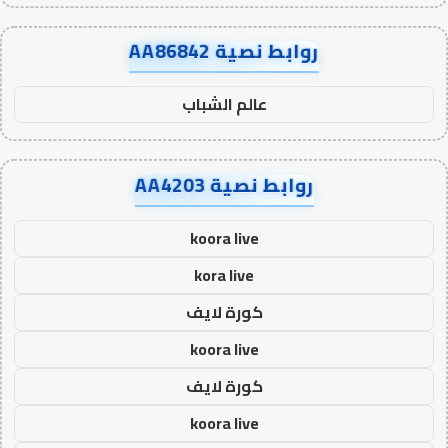
روابط نصية AA86842
عالم الشباب
روابط نصية AA4203
koora live
kora live
كورة لايف
koora live
كورة لايف
koora live