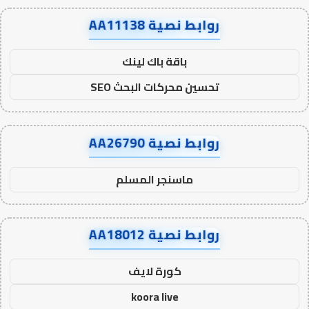
روابط نصية AA11138
باقة باك لينك
تحسين محركات البحث SEO
روابط نصية AA26790
ماسنجر المسلم
روابط نصية AA18012
كورة لايف
koora live