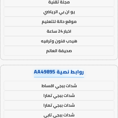
مجلة تقنية
يو ان بي الرياضي
موقع حالة للتعليم
اخبار 24 ساعة
هيدب فنون وترفيه
صحيفة العالم
روابط نصية AA49895
شدات ببجي اقساط
شدات ببجي تمارا
شدات ببجي تمارا
شدات ببجي تابي