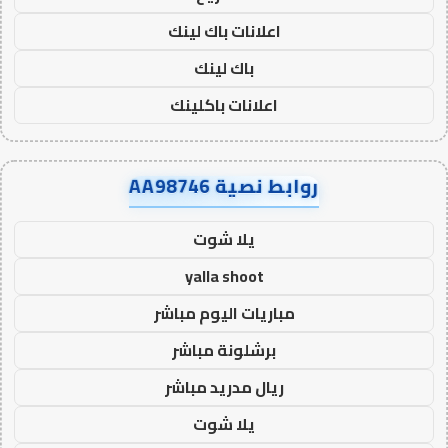
اعلانات باك لينك
باك لينك
اعلانات باكلينك
روابط نصية AA98746
يلا شوت
yalla shoot
مباريات اليوم مباشر
برشلونة مباشر
ريال مدريد مباشر
يلا شوت