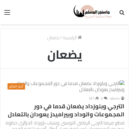
بحث
الق
عن
الرئيسية
/
يضعان
يضعان
أخبار العالم
187
0
islamic
الترجي وبلوزداد يضعان قدما في دور
المجموعات والوداد وبيراميدز يعودان بالتعادل
قطع فريقا الترجي الرياضي التونسي وشباب بلوزداد الجزائري خطوة
نحو دور المجموعات لمسابقة دوري أبطال أفريقيا لكرة القدم.