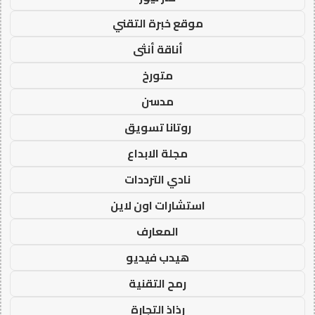
موقع خبرة التقني
أناقة أنثى
متورخ
مدسن
روتانا تسويق
مجلة الابداع
نادي الترددات
استشارات اون لاين
المعارف
هيدب فيديو
رمح التقنية
رذاذ التجارة