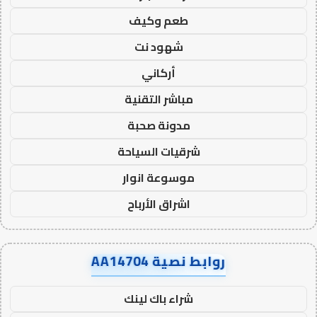
طعم وكيف
شهود نت
أركاني
مباشر التقنية
مدونة صحبة
شرقيات السياحة
موسوعة انوار
اشراق الأرباح
روابط نصية AA14704
شراء باك لينك