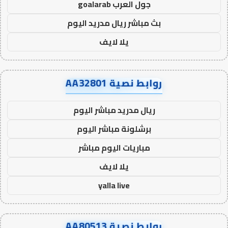
جول العرب goalarab
بث مباشر ريال مدريد اليوم
يلا لايف
روابط نصية AA32801
ريال مدريد مباشر اليوم
برشلونة مباشر اليوم
مباريات اليوم مباشر
يلا لايف
yalla live
روابط نصية AA80513