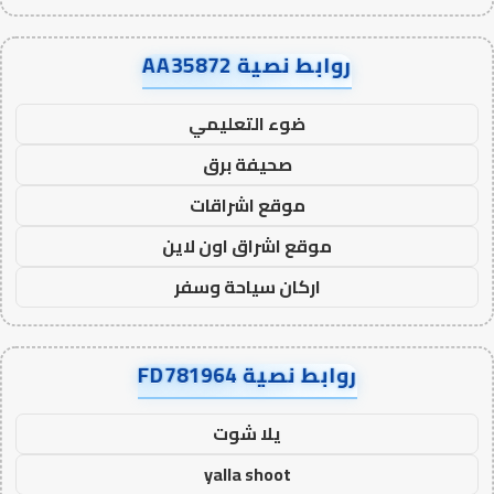
روابط نصية AA35872
ضوء التعليمي
صحيفة برق
موقع اشراقات
موقع اشراق اون لاين
اركان سياحة وسفر
روابط نصية FD781964
يلا شوت
yalla shoot