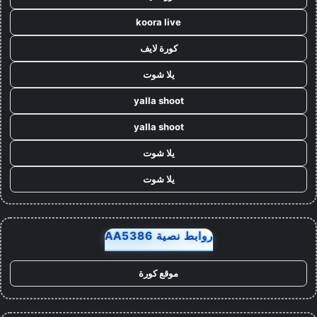
koora live
كورة لايف
يلا شوت
yalla shoot
yalla shoot
يلا شوت
يلا شوت
روابط نصية AA5386
موقع كورة