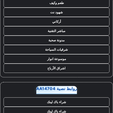
طعم وكيف
شهود نت
أركاني
مباشر التقنية
مدونة صحبة
شرقيات السياحة
موسوعة انوار
اشراق الأرباح
روابط نصية AA14704
شراء باك لينك
شراء باك لينك