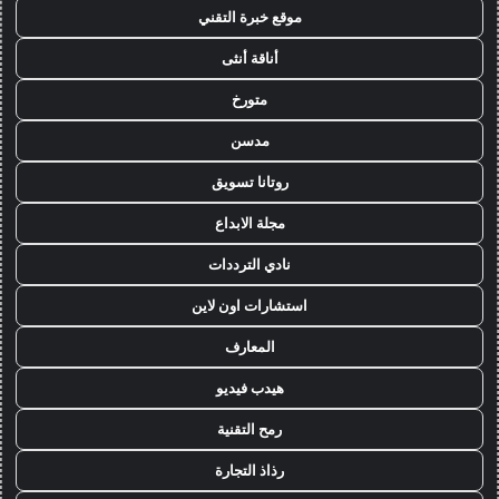
موقع خبرة التقني
أناقة أنثى
متورخ
مدسن
روتانا تسويق
مجلة الابداع
نادي الترددات
استشارات اون لاين
المعارف
هيدب فيديو
رمح التقنية
رذاذ التجارة