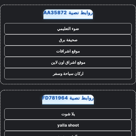
روابط نصية AA35872
ضوء التعليمي
صحيفة برق
موقع اشراقات
موقع اشراق اون لاين
اركان سياحة وسفر
روابط نصية FD781964
يلا شوت
yalla shoot