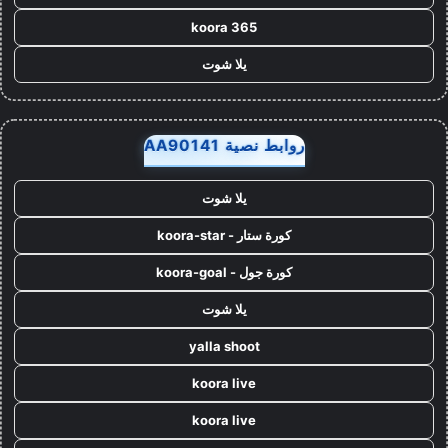
koora 365
يلا شوت
روابط نصية AA90141
يلا شوت
كورة ستار - koora-star
كورة جول - koora-goal
يلا شوت
yalla shoot
koora live
koora live