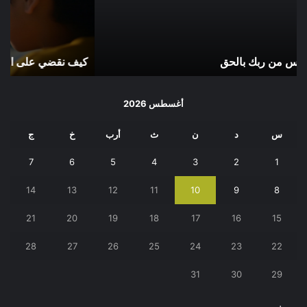
في
إسل
محيط
أون
الأسرة؟
لاين
كيف نقضي على الفجوة الرقمية في محيط الأسرة؟
م
أغسطس 2026
س
د
ن
ث
أرب
خ
ج
7
6
5
4
3
2
1
14
13
12
11
10
9
8
21
20
19
18
17
16
15
28
27
26
25
24
23
22
31
30
29