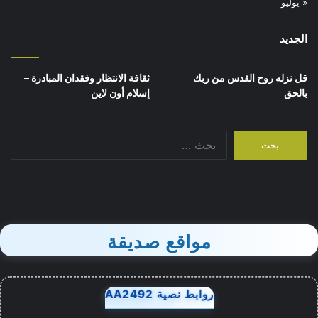
« يوليو
الجديد
قل نزله روح القدس من ربك
ثقافة الانتظار وفقدان المبادرة –
بالحق
إسلام أون لاين
البحث
عن:
مواقع صديقة
روابط نصية AA2492