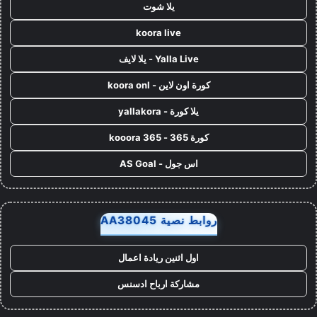
يلا شوت
koora live
Yalla Live - يلا لايف
كورة اون لاين - koora onl
يلا كورة - yallakora
كورة 365 - kooora 365
اس جول - AS Goal
روابط نصية AA38045
اول اثنين ريادة اعمال
مشاركة ارباح ادسنس