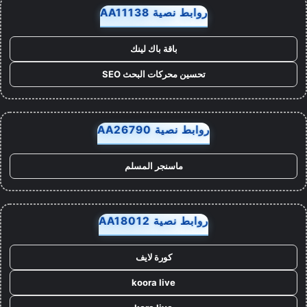
روابط نصية AA11138
باقة باك لينك
تحسين محركات البحث SEO
روابط نصية AA26790
ماسنجر المسلم
روابط نصية AA18012
كورة لايف
koora live