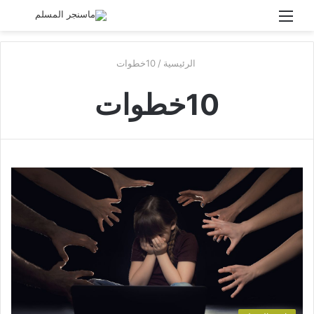
القائمة
بحث
عن
الرئيسية
/
10خطوات
10خطوات