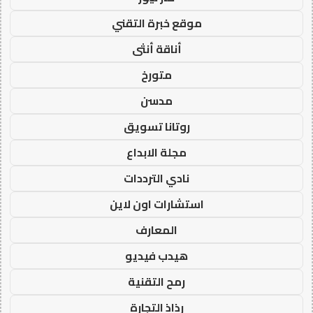
موقع خبرة التقني
أناقة أنثى
متورخ
مدسن
روتانا تسويق
مجلة الابداع
نادي الترددات
استشارات اون لاين
المعارف
هيدب فيديو
رمح التقنية
رذاذ التجارة