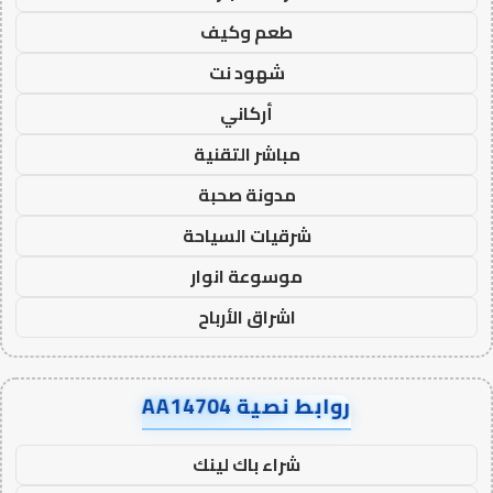
طعم وكيف
شهود نت
أركاني
مباشر التقنية
مدونة صحبة
شرقيات السياحة
موسوعة انوار
اشراق الأرباح
روابط نصية AA14704
شراء باك لينك