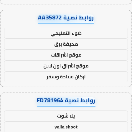
روابط نصية AA35872
ضوء التعليمي
صحيفة برق
موقع اشراقات
موقع اشراق اون لاين
اركان سياحة وسفر
روابط نصية FD781964
يلا شوت
yalla shoot