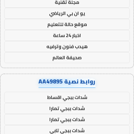
مجلة تقنية
يو ان بي الرياضي
موقع حالة للتعليم
اخبار 24 ساعة
هيدب فنون وترفيه
صحيفة العالم
روابط نصية AA49895
شدات ببجي اقساط
شدات ببجي تمارا
شدات ببجي تمارا
شدات ببجي تابي