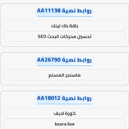
روابط نصية AA11138
باقة باك لينك
تحسين محركات البحث SEO
روابط نصية AA26790
ماسنجر المسلم
روابط نصية AA18012
كورة لايف
koora live