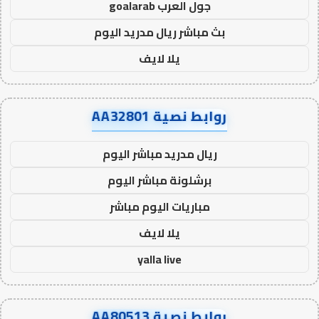
جول العرب goalarab
بث مباشر ريال مدريد اليوم
يلا لايف
روابط نصية AA32801
ريال مدريد مباشر اليوم
برشلونة مباشر اليوم
مباريات اليوم مباشر
يلا لايف
yalla live
روابط نصية AA80513