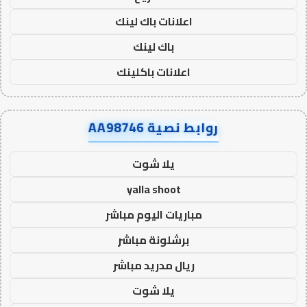
اعلانات باك لينك
باك لينك
اعلانات باكلينك
روابط نصية AA98746
يلا شوت
yalla shoot
مباريات اليوم مباشر
برشلونة مباشر
ريال مدريد مباشر
يلا شوت