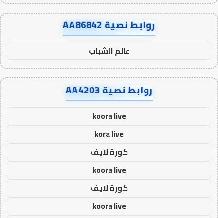
روابط نصية AA86842
عالم الشباب
روابط نصية AA4203
koora live
kora live
كورة لايف
koora live
كورة لايف
koora live