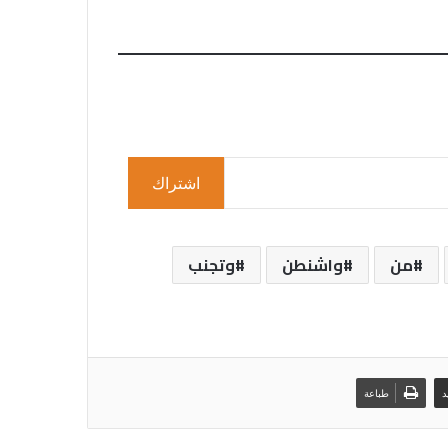
اشتراك
من
واشنطن
وتجنب
د
طباعة