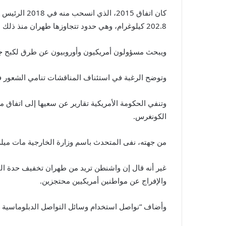
كان اتفاق
2015
، الذي انسحب منه في
2018
الرئيس ا
202.8
كيلوغرام، وهي حدود تتجاوزها طهران منذ ذلك ا
ويبحث مسؤولون أمريكيون وأوروبيون عن طرق لكبح جهود ط
وتوضح الرغبة في استئناف المناقشات تنامي الشعور في 
وتنفي الحكومة الأمريكية تقارير عن سعيها إلى اتفاق م
الكونغرس.
من جهته، نفى المتحدث باسم وزارة الخارجية مات ميلر 
غير أنه قال إن واشنطن تريد من طهران تخفيف حدة الت
والإفراج عن مواطنين أمريكيين محتجزين.
وأضاف “نواصل استخدام وسائل التواصل الدبلوماسية 