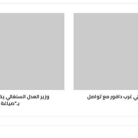
ي غرب دافور مع تواصل
وزير العدل السنغالي ي
بـ"صياغة 