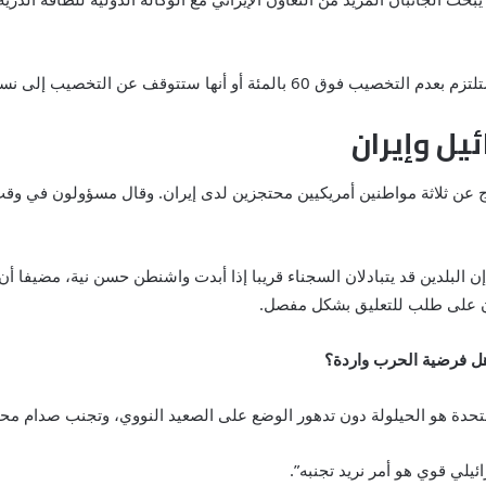
ستلتزم بعدم التخصيب فوق
60
بالمئة أو أنها ستتوقف عن التخصيب إلى نس
يل وإيران
راج عن ثلاثة مواطنين أمريكيين محتجزين لدى إيران. وقال مسؤولون في وق
ين إن البلدين قد يتبادلان السجناء قريبا إذا أبدت واشنطن حسن نية، مضي
الآن على طلب للتعليق بشكل مفصل.
…هل فرضية الحرب واردة؟
تحدة هو الحيلولة دون تدهور الوضع على الصعيد النووي، وتجنب صدام محتم
ائيلي قوي هو أمر نريد تجنبه”.