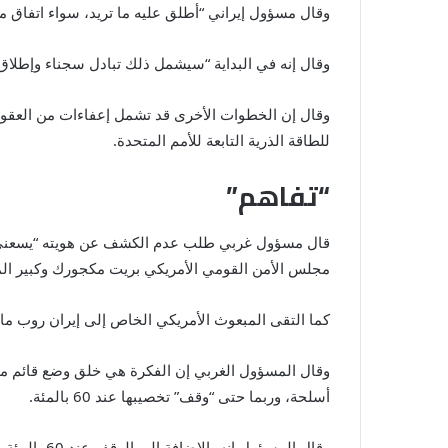
وقال مسؤول إيراني “أطلق عليه ما تريد، سواء اتفاق مؤ
وقال إنه في البداية “سيشمل ذلك تبادل سجناء وإطلاق 
وقال إن الخطوات الأخرى قد تشمل إعفاءات من العقوبا
للطاقة الذرية التابعة للأمم المتحدة.
“تفاهم”
قال مسؤول غربي طلب عدم الكشف عن هويته “يسعني أن
مجلس الأمن القومي الأمريكي بريت مكجورك وكبير المف
كما التقى المبعوث الأمريكي الخاص إلى إيران روب ما
وقال المسؤول الغربي إن الفكرة هي خلق وضع قائم مق
أسلحة، وربما حتى “وقف” تخصيبها عند
60
بالمئة.
وقال المسؤول إنه بالإضافة إلى الوقف عند
60
بالمئة، 