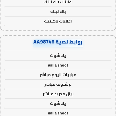
اعلانات باك لينك
باك لينك
اعلانات باكلينك
روابط نصية AA98746
يلا شوت
yalla shoot
مباريات اليوم مباشر
برشلونة مباشر
ريال مدريد مباشر
يلا شوت
yalla shoot