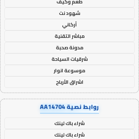
طعم وكيف
شهود نت
أركاني
مباشر التقنية
مدونة صحبة
شرقيات السياحة
موسوعة انوار
اشراق الأرباح
روابط نصية AA14704
شراء باك لينك
شراء باك لينك