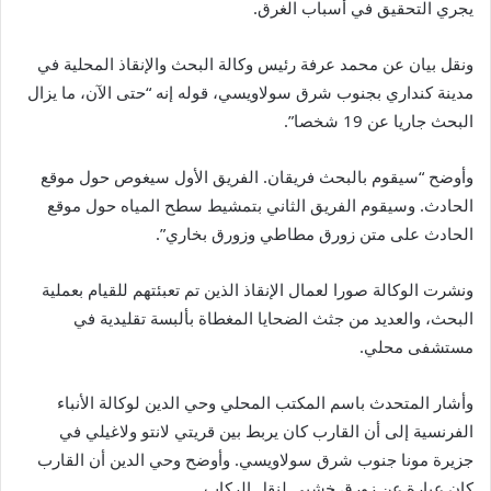
يجري التحقيق في أسباب الغرق.
ونقل بيان عن محمد عرفة رئيس وكالة البحث والإنقاذ المحلية في
مدينة كنداري بجنوب شرق سولاويسي، قوله إنه “حتى الآن، ما يزال
البحث جاريا عن
19
شخصا”.
وأوضح “سيقوم بالبحث فريقان. الفريق الأول سيغوص حول موقع
الحادث. وسيقوم الفريق الثاني بتمشيط سطح المياه حول موقع
الحادث على متن زورق مطاطي وزورق بخاري”.
ونشرت الوكالة صورا لعمال الإنقاذ الذين تم تعبئتهم للقيام بعملية
البحث، والعديد من جثث الضحايا المغطاة بألبسة تقليدية في
مستشفى محلي.
وأشار المتحدث باسم المكتب المحلي وحي الدين لوكالة الأنباء
الفرنسية إلى أن القارب كان يربط بين قريتي لانتو ولاغيلي في
جزيرة مونا جنوب شرق سولاويسي.
وأوضح وحي الدين أن القارب
كان عبارة عن زورق خشبي لنقل الركاب.