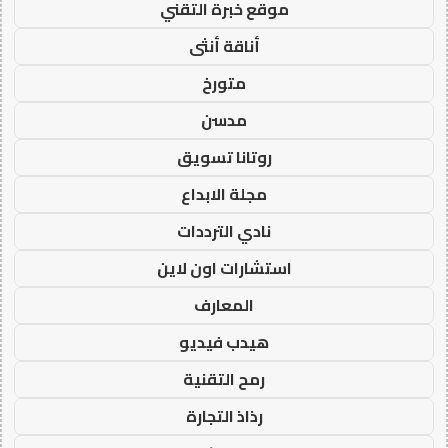
موقع خبرة التقني
أناقة أنثى
متورخ
مدسن
روتانا تسويق
مجلة الابداع
نادي الترددات
استشارات اون لاين
المعارف
هيدب فيديو
رمح التقنية
رذاذ التجارة