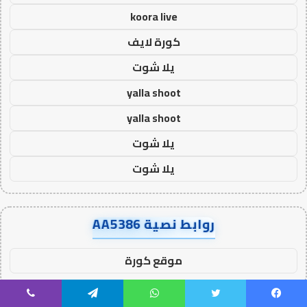
koora live
كورة لايف
يلا شوت
yalla shoot
yalla shoot
يلا شوت
يلا شوت
روابط نصية AA5386
موقع كورة
يسبوك
تويتر
واتساب
تيلقرام
ڤايبر