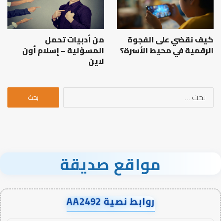
كيف نقضي على الفجوة
من أدبيات تحمل
الرقمية في محيط الأسرة؟
المسؤلية – إسلام أون
لاين
البحث
عن:
مواقع صديقة
روابط نصية AA2492