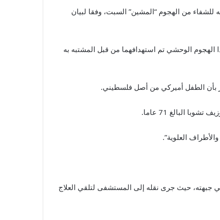
توقع أن تتماثل المرأة البالغة 32 عاما والتي يعتقد أنها والدته للشفاء من الهجوم “المشين” السبت، وفقا لبيان
وصل إلى أن ضحيتي هذا الهجوم الوحشي تم استهدافهما من قبل المشتبه به
كر بأن الطفل أميركي من أصل فلسطيني.
ا البالغ 71 عاما.
الأطراف العلوية”.
 جبهته، حيث جرى نقله إلى المستشفى لتلقي العلاج