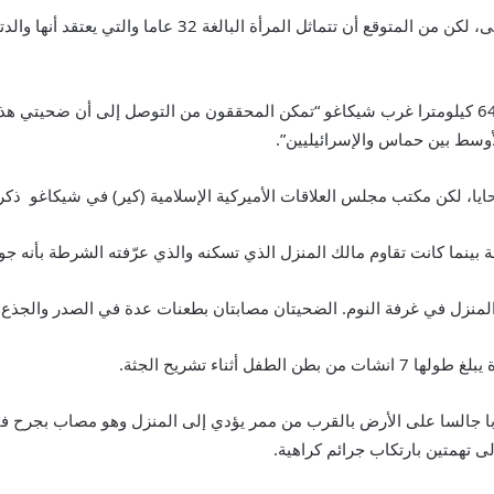
وتوفي الطفل الذي تعرض إلى 26 طعنة في المستشفى، لكن من الم
وتضمن البيان الذي حدد مسرح الجريمة على بعد نحو 64 كيلومترا غرب شيكاغو “تمكن المحققون من الت
وسط بين حماس والإسرائيليين”.
يا، لكن مكتب مجلس العلاقات الأميركية الإسلامية (كير) في شيكاغو ذ
ا كانت تقاوم مالك المنزل الذي تسكنه والذي عرّفته الشرطة بأنه جوزيف تشوب
منزل في غرفة النوم. الضحيتان مصابتان بطعنات عدة في الصدر والجذع و
أثناء تشريح الجثة.
 جالسا على الأرض بالقرب من ممر يؤدي إلى المنزل وهو مصاب بجرح في
لى تهمتين بارتكاب جرائم كراهية.