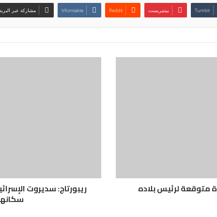
بينتيريست
مشاركة عبر البريد
رة متوقعة لرئيس بلاده
ريبورتاج: سديروت الإسرائي
سكانها