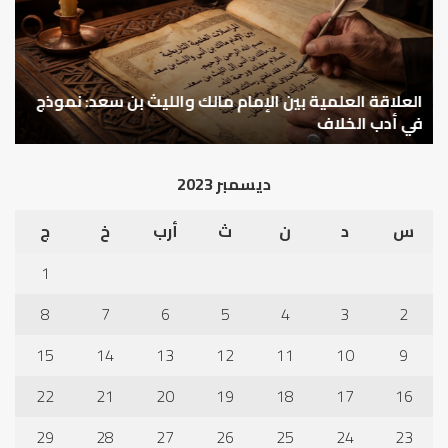
مالك
..
والليث
كي
بن
نتر
سعد:
خبر
نموذج
العلاقة العلمية بين الإمام مالك والليث بن سعد: نموذج
ما
ا
في
قب
في أدب الخلاف
ق
أدب
الم
الخلاف
إلى
ديسمبر 2023
نجا
س
د
ن
ث
أرب
خ
ج
1
8
7
6
5
4
3
2
15
14
13
12
11
10
9
22
21
20
19
18
17
16
29
28
27
26
25
24
23