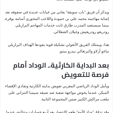
ويذكر أن فريق “باب سويقة” يعاني من غيابات عديدة في صفوفه بعد
إصابة مهاجمه محمد علي بن حمودة واللاعب المحوري أسامة بوقرة،
بينما سيستعيد المدرب طارق ثابت خدمات المهاجم البرازيلي
رودريغو رودريغيش وغيلان الشعلالي.
هذا، ويمتلك الفريق الأنغولي تشكيلة قوية يقودها الهداف البرازيلي
تياغو أزلاو والبرتغالي بيدرو بينتو.
بعد البداية الكارثية.. الوداد أمام
فرصة للتعويض
ويأمل الوداد الرياضي المغربي تعويض بدايته الكارثية وتفادي الإقصاء
المبكر، عندما يخوض مواجهة صعبة ضد ضيفه سيمبا التنزاني على
ملعب مراكش الكبير ضمن المجموعة الثانية.
وقد تذوّق “وداد الأمة” طعم الانتصار بعد أربع خسارات متتالية، عندما