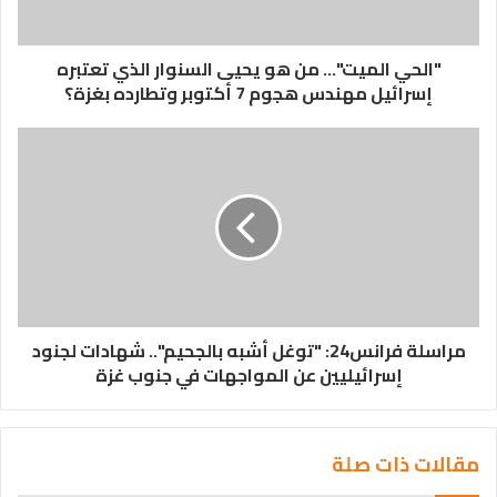
"الحي الميت"... من هو يحيى السنوار الذي تعتبره
إسرائيل مهندس هجوم 7 أكتوبر وتطارده بغزة؟
مراسلة فرانس24: "توغل أشبه بالجحيم".. شهادات لجنود
إسرائيليين عن المواجهات في جنوب غزة
مقالات ذات صلة