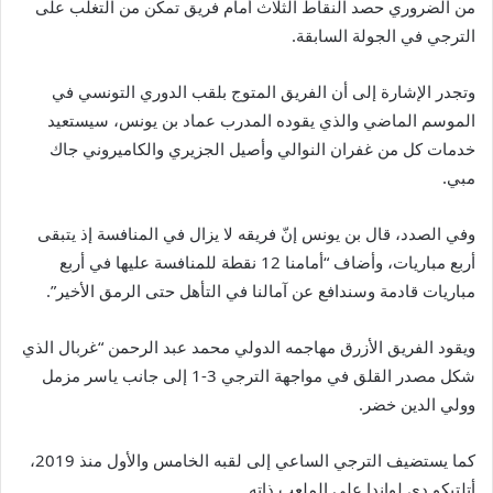
من الضروري حصد النقاط الثلاث أمام فريق تمكن من التغلب على
الترجي في الجولة السابقة.
وتجدر الإشارة إلى أن الفريق المتوج بلقب الدوري التونسي في
الموسم الماضي والذي يقوده المدرب عماد بن يونس، سيستعيد
خدمات كل من غفران النوالي وأصيل الجزيري والكاميروني جاك
مبي.
وفي الصدد، قال بن يونس إنّ فريقه لا يزال في المنافسة إذ يتبقى
أربع مباريات، وأضاف “أمامنا 12 نقطة للمنافسة عليها في أربع
مباريات قادمة وسندافع عن آمالنا في التأهل حتى الرمق الأخير”.
ويقود الفريق الأزرق مهاجمه الدولي محمد عبد الرحمن “غربال الذي
شكل مصدر القلق في مواجهة الترجي 3-1 إلى جانب ياسر مزمل
وولي الدين خضر.
كما يستضيف الترجي الساعي إلى لقبه الخامس والأول منذ 2019،
أتلتيكو دي لواندا على الملعب ذاته.