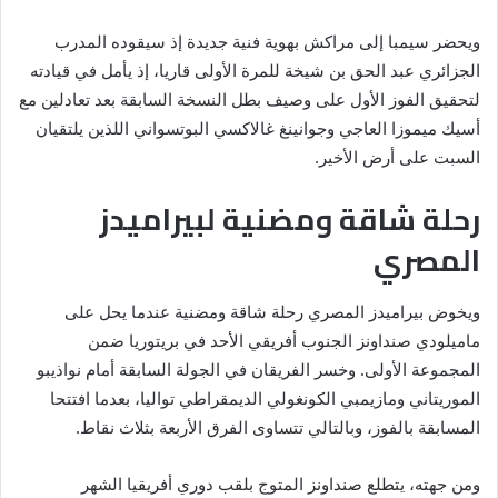
ويحضر سيمبا إلى مراكش بهوية فنية جديدة إذ سيقوده المدرب
الجزائري عبد الحق بن شيخة للمرة الأولى قاريا، إذ يأمل في قيادته
لتحقيق الفوز الأول على وصيف بطل النسخة السابقة بعد تعادلين مع
أسيك ميموزا العاجي وجوانينغ غالاكسي البوتسواني اللذين يلتقيان
السبت على أرض الأخير.
رحلة شاقة ومضنية لبيراميدز
المصري
ويخوض بيراميدز المصري رحلة شاقة ومضنية عندما يحل على
ماميلودي صنداونز الجنوب أفريقي الأحد في بريتوريا ضمن
المجموعة الأولى. وخسر الفريقان في الجولة السابقة أمام نواذيبو
الموريتاني ومازيمبي الكونغولي الديمقراطي تواليا، بعدما افتتحا
المسابقة بالفوز، وبالتالي تتساوى الفرق الأربعة بثلاث نقاط.
ومن جهته، يتطلع صنداونز المتوج بلقب دوري أفريقيا الشهر