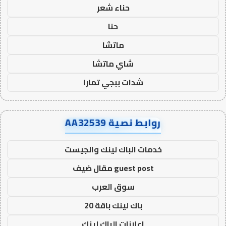
حناء شعر
حنا
ماتشا
شاي ماتشا
شدات ببجي تمارا
روابط نصية AA32539
خدمات الباك لينك والجيست
guest post مقال ضيف
سوق العرب
باك لينك باقة 20
اعلانات الباك لينك