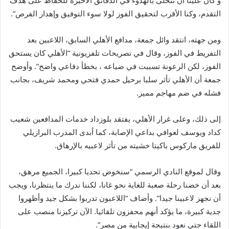
و كان علينا أن نتحلى بالهدوء في الدقائق الأخيرة للحفاظ على هدف
التقدم، وكنا الأقرب لتحقيق الفوز لولا سوء التوفيق وإهدار الفرص”.
ومن جهته، انتقد وائل جمعة، مدافع الأهلي السابق، اللاعبين بعد
التفريط في الفوز، وقال في تصريحات تلفزيونية “الأهلي كان يستحق
الفوز، لكن الرعونة تسببت في ضياعه ، بخطأ دفاعي واضح”. وأوضح
جمعة أن الأهلي تأثر سلبا برحيل حمدي فتحي ومحمد شريف، بجانب
فشله في ضم مهاجم مميز.
إلى ذلك، وعلى غرار الأهلي، يفتقد بلوزداد خدمات المدافعين شعيب
كداد ويوسف لعوافي بداعي الإصابة، كما أبدى المدرب البرازيلي
للفريق ماركوس باكيتا خشيته من تأثر لاعبيه بالإرهاق.
وقال لموقع النادي الرسمي “سنخوض تحديا كبيرا، الجميع مرهق،
بعد أن خضنا رحلة صعبة للغاية نحو غانا، لكننا ندرك ما ينتظرنا، ويجب
أن نجهز لاعبينا جيدا”. وأضاف “اللاعبون تدربوا بشكل جيد وأظهروا
جدية كبيرة، ما يؤكد أنهم محفزون تلقائيا. الآن تركيزنا منصب على
اللقاء حتى نعود بنتيجة إيجابية من مصر”.