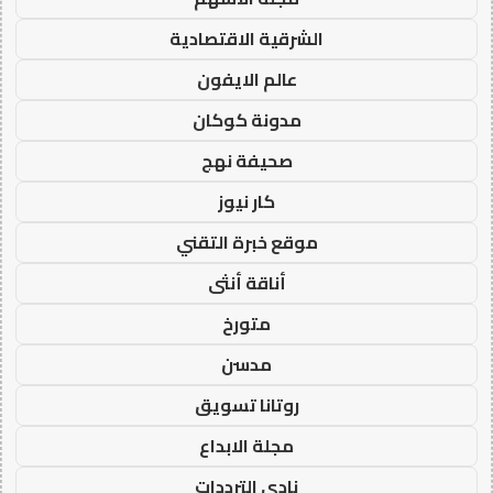
الشرقية الاقتصادية
عالم الايفون
مدونة كوكان
صحيفة نهج
كار نيوز
موقع خبرة التقني
أناقة أنثى
متورخ
مدسن
روتانا تسويق
مجلة الابداع
نادي الترددات