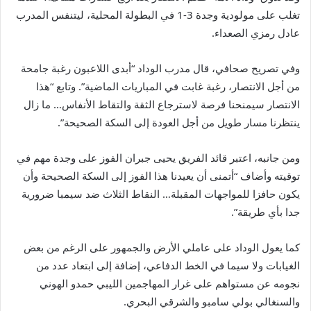
تغلب على مولودية وجدة 3-1 في البطولة المحلية، ليتنفس المدرب
عادل رمزي الصعداء.
وفي تصريح صحافي، قال مدرب الوداد “أبدى اللاعبون رغبة جامحة
من أجل الانتصار، رغبة غابت في المباريات الماضية”. وتابع “هذا
الانتصار سيمنحنا فرصة لاسترجاع الثقة والتقاط الأنفاس… ما زال
ينتظرنا مسار طويل من أجل العودة إلى السكة الصحيحة”.
ومن جانبه، اعتبر قائد الفريق يحيى جبران الفوز على وجدة مهم في
توقيته وأضاف “أتمنى أن يعيدنا هذا الفوز إلى السكة الصحيحة وأن
يكون حافزا للمواجهات المقبلة… النقاط الثلاث ضد سيمبا ضرورية
جدا بأي طريقة”.
كما يعول الوداد على عاملي الأرض والجمهور على الرغم من بعض
الغيابات ولا سيما في الخط الدفاعي، إضافة إلى ابتعاد عدد من
نجومه عن مستواهم على غرار المهاجمين الليبي حمدو الهوني
والسنغالي بولي سامبو والشرقي البحري.