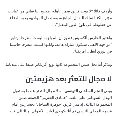
وأردف قائلا “لا يوجد فريق ضمن تأهله، صحيح أننا نعاني من غيابات
مؤثرة لكننا نملك البدائل الجاهزة، وسندخل المواجهة بقوة للدفاع
عن حظوظنا في بلوغ الدور المقبل”.
واعتبر الحارس ألكسيس قندوز أن المواجهة ليست منعرجا، وتابع
“مواجهة الأهلي ستكون مباراة هامة، ولكنها ليست منعرجا حاسما
في دوري أبطال أفريقيا”.
ويذكر أنه يحل ضمن المجموعة ذاتها يونغ أفريكانز ضيفا على ميدياما.
لا مجال للتعثر بعد هزيمتين
ويعي
النجم الساحلي التونسي
أنه لا مجال للتعثر عندما يستقبل
الهلال السوداني على ملعب “حمادي العقربي” الجمعة ضمن
المجموعة الثالثة. إذ مني فريق “جوهرة الساحل” بخسارتين أمام
غريمه المحلي الترجي ثم أتلتيكو دي لواندا الأنغولي، وبالتالي فإنه