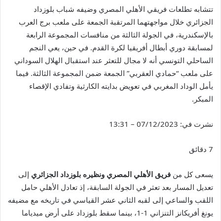
تتشابه تطلعات فريقي الأهلي المصري وضيفه شباب بلوزداد
الجزائري خلال مواجهتهما المرتقبة الجمعة على ملعب برج العرب
بالإسكندرية، في الجولة الثالثة من منافسات المجموعة الرابعة
لمسابقة دوري أبطال أفريقيا لكرة القدم. في حين، يعي النجم
الساحلي التونسي أنه لا مجال للتعثر عند استقبال الهلال السوداني
على ملعب “حمادي العقربي” الجمعة ضمن المجموعة الثالثة. فيما
يأمل الوداد المغربي في تعويض بدايته الكارثية وتفادي الإقصاء
المبكر.
نشرت في:
07/12/2023 – 13:31
7 دقائق
يسعى كل من
فريق الأهلي المصري ونظيره بلوزداد الجزائري
إلى
تعديل المسار بعد تعثر في الجولة السابقة، إذ تعادل الأهلي حامل
اللقب والساعي إلى لقبه الثاني عشر القياسي في تاريخه مع مضيفه
يونغ أفريكانز التنزاني 1-1، بينما سقط بلوزداد على أرض ميدياما