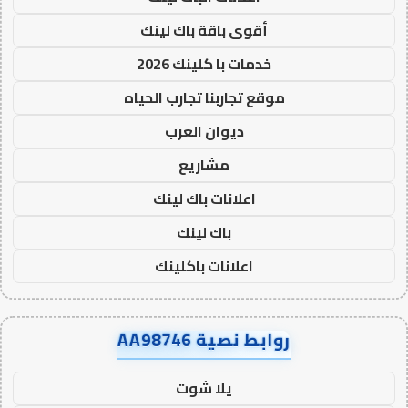
أقوى باقة باك لينك
خدمات با كلينك 2026
موقع تجاربنا تجارب الحياه
ديوان العرب
مشاريع
اعلانات باك لينك
باك لينك
اعلانات باكلينك
روابط نصية AA98746
يلا شوت