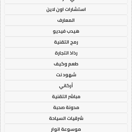
استشارات اون لاين
المعارف
هيدب فيديو
رمح التقنية
رذاذ التجارة
طعم وكيف
شهود نت
أركاني
مباشر التقنية
مدونة صحبة
شرقيات السياحة
موسوعة انوار