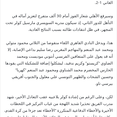
الغاني 1-2.
وسيرفع الأهلي شعار الفوز أمام 30 ألف متفرج لتعزيز آماله في
التأهل للدور الثاني، إذ سيكون مدربه السويسري مارسيل كولر تحت
المجهر، في ظل انتقادات طالته بسبب النتائج العادية.
هذا، ويدخل النادي القاهري اللقاء منقوصا من الثلاثي محمود متولي
ومحمد عبد المنعم والمهاجم المغربي رضا سليم بداعي الإصابة، إلا
أنه قد يعول على المتعافين الفرنسي أنتوني موديست ومحمد
الضاوي “كريستو” وكريم ندفيد، ليشكلوا إضافة للتشكيلة التي يقودها
الحارس المخضرم محمد الشناوي ومحمود عبد المنعم “كهربا”
وحسين الشحات والظهير التونسي علي معلول والجنوب أفريقي
بيرسي تاو.
لكن، وعلى الرغم من إشادة كولر بلاعبيه عقب التعادل الأخير، شهد
مدرب الفريق تحذيرا شديد اللهجة من غياب التركيز في اللحظات
الأخيرة والأخطاء الدفاعية المتكررة “الأخطاء تعد جزءا من كرة القدم،