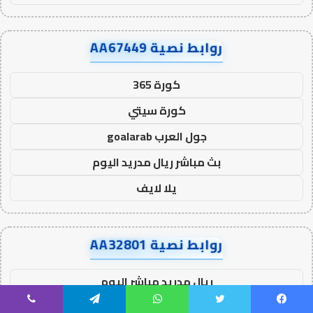
روابط نصية AA67449
كورة 365
كورة سيتي
جول العرب goalarab
بث مباشر ريال مدريد اليوم
يلا لايف
روابط نصية AA32801
ريال مدريد مباشر اليوم
برشلونة مباشر اليوم
يسبوك
تويتر
واتساب
تيلقرام
ڤايبر