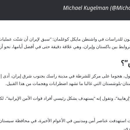
سون للدراسات في واشنطن مايكل كوغلمان: “سبق لإيران أن شنّت عمليات
الروابط بين باكستان وإيران، وهي علاقة دقيقة حتى في أفضل أيامها، نحو أ
”؟
تان-بلوشستان التي غالبا ما تشهد اضطرابات وهجمات من هذا القبيل.
رهابية”، وتقول إنه “يستهدف بشكل رئيسي أفراد قوات الأمن الإيرانية”،
استهدفت عناصر أمن ومدنيين في الأعوام الأخيرة، في محافظة سيستان-ب