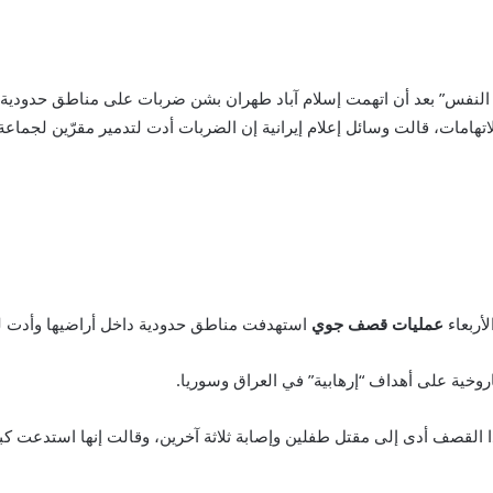
بط النفس” بعد أن اتهمت إسلام آباد طهران بشن ضربات على مناطق حدودي
لاتهامات، قالت وسائل إعلام إيرانية إن الضربات أدت لتدمير مقرّين لجما
لأربعاء
عمليات قصف جوي
استهدفت مناطق حدودية داخل أراضيها وأدت ل
خية على أهداف “إرهابية” في العراق وسوريا.
 القصف أدى إلى مقتل طفلين وإصابة ثلاثة آخرين، وقالت إنها استدعت كب