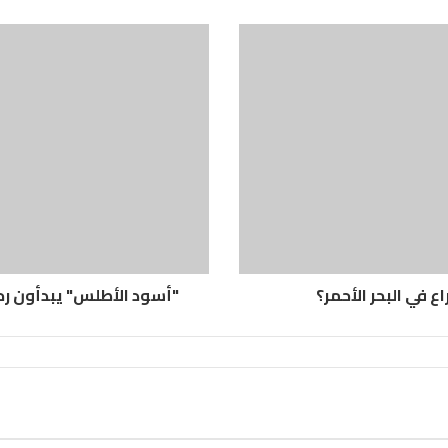
 في البحر الأحمر؟
"أسود الأطلس" يبدأون رحلة