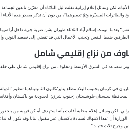
اء، لكن وسائل إعلام إيرانية نقلت ليل الثلاثاء أن مقرّين تابعين لجماعة 
والطائرات المسيّرة وتمّ تدميرهما”، من دون أن تذكر مصدر هذه الأنباء أ
فس” بعدما اتهمت إسلام آباد الثلاثاء طهران بشن ضربة جوية داخل أراضيه
 الطرفين ضبط النفس وتجنب الأعمال التي قد تفضي إلى تصعيد التوتر، وال
اوف من نزاع إقليمي شامل
 توتر متصاعد في الشرق الأوسط ومخاوف من نزاع إقليمي شامل على خلفي
إيراني، لكن وسائل إعلام محلية أفادت بأنه استهدف أماكن قريبة من بنج
لوزارة أن “هذا الانتهاك لسيادة باكستان غير مقبول بتاتا وقد تكون له ت
ين وجرح ثلاث فتيات”.