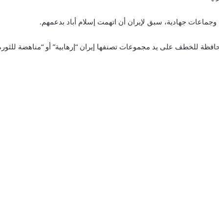
ماعات جهادية، سبق لإيران أن اتهمت إسلام أباد بدعمهم.
افظة للخطف على يد مجموعات تصنفها إيران “إرهابية” أو “مناهضة للثورة”