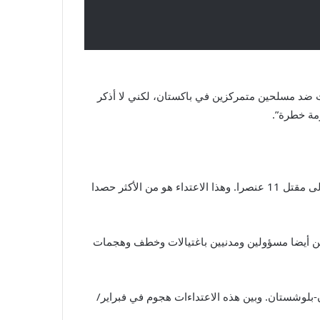
 ضد مسلحين متمركزين في باكستان، لكني لا أذكر
زمة خطرة”.
وكان “جيش العدل” تبنى في منتصف ديسمبر/كانون الأول، هجوما على مركز للشرطة في مدينة راسك بجنوب شرق إيران، أدى إلى مقتل 11 عنصرا. وهذا الاعتداء هو من الأكثر حصدا
 لكن أيضا مسؤولين ومدنيين باغتيالات وخطف وهجمات
لوشستان. وبين هذه الاعتداءات هجوم في فبراير/