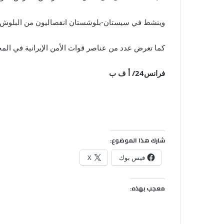
وينشط في سيستان-بلوشستان انفصاليون من البلوش وج
كما تعرض عدد من عناصر قوات الأمن الإيرانية في المح
فرانس24/ أ ف ب
شارك هذا الموضوع:
فيس بوك
X
معجب بهذه: