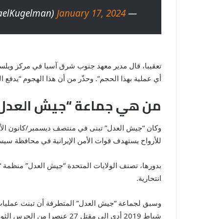
January 17, 2024
— Michael Kugelman (@MichaelKugelman)
تعقيبا، قال مدير معهد جنوب شرق آسيا في مركز ويل
أي عملية بهذا الحجم”. وحذّر من أن هذا الهجوم “يدفع 
من هي جماعة “جيش العدل
للأرواح يستهدف قوات الأمن الإيرانية في محافظة سيس
بدورها، تصنف الولايات المتحدة “جيش العدل” منظمة “إ
انتحارية.
وسبق لجماعة “جيش العدل” المتطرفة أن تبنت عمليات 
شباط 2019 أدى الى مقتل 27 عنصرا من الحرس الثوري.