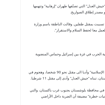
“جيش العدل” التي تصنّفها طهران “إرهابية” وتتهمها
و مصدر إطلاق الصواريخ.
ا تسببت بمقتل طفلين. وقالت الناطقة باسم وزارة
عمل معا لحفظ السلام والاستقرار”.
ة الحرب في غزة بين إسرائيل وحماس المنضوية
كذاك، أتت بعد هجمات داخل إيران، أبرزها تفجيران انتحاريان في كرمان بجنوب البلاد مطلع يناير/كانون الثانيتبناهما تنظيم “الدولة الإسلامية” وأديا الى مقتل نحو 90 شخصا، وهجوم في
غور في محافظة بلوشستان بجنوب غرب باكستان، والتي
داعيات خطرة” مضيفة أن الضربة داخل الأراضي