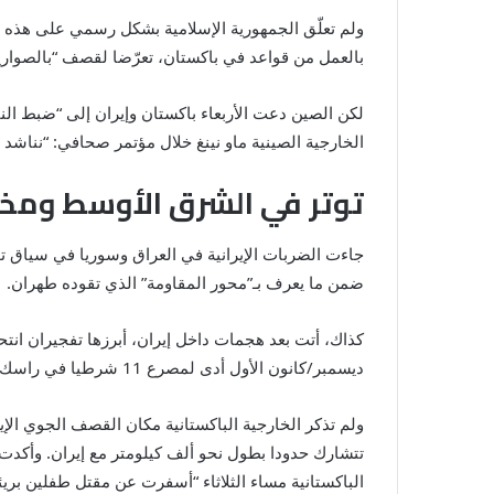
ولم تعلّق الجمهورية الإسلامية بشكل رسمي على هذه الأنب
بالعمل من قواعد في باكستان، تعرّضا لقصف “بالصواريخ 
لكن الصين دعت الأربعاء باكستان وإيران إلى “ضبط الن
الخارجية الصينية ماو نينغ خلال مؤتمر صحافي: “نناشد
توتر في الشرق الأوسط ومخ
جاءت الضربات الإيرانية في العراق وسوريا في سياق
ضمن ما يعرف بـ”محور المقاومة” الذي تقوده طهران.
ديسمبر/كانون الأول أدى لمصرع 11 شرطيا في راسك بمحافظة سيستان-بلوشستان (جنوب شرق) الحدودية مع باكستان وأفغانستان، تبناه “جيش العدل” وأدى إلى مقتل 11 شرطيا.
ولم تذكر الخارجية الباكستانية مكان القصف الجوي ال
تتشارك حدودا بطول نحو ألف كيلومتر مع إيران. وأكدت ا
الباكستانية مساء الثلاثاء “أسفرت عن مقتل طفلين بريئ