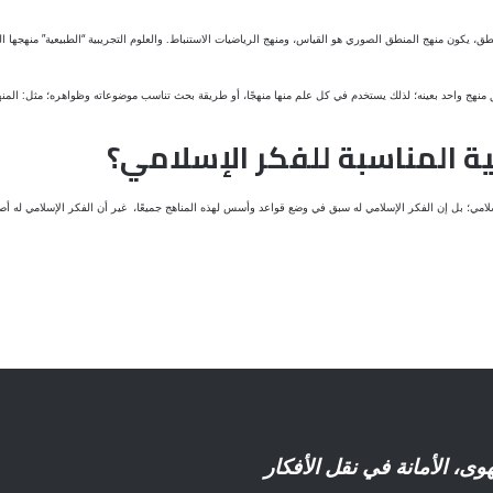
لمنطق، يكون منهج المنطق الصوري هو القياس، ومنهج الرياضيات الاستنباط. والعلوم التجريبية “الطبيعية” منهجها ا
ق منهج واحد بعينه؛ لذلك يستخدم في كل علم منها منهجًا، أو طريقة بحث تناسب موضوعاته وظواهره؛ مثل: المنهج
ة المناسبة للفكر الإسلامي؟
سلامي؛ بل إن الفكر الإسلامي له سبق في وضع قواعد وأسس لهذه المناهج جميعًا، غير أن الفكر الإسلامي له أصا
وى، الأمانة في نقل الأفكار