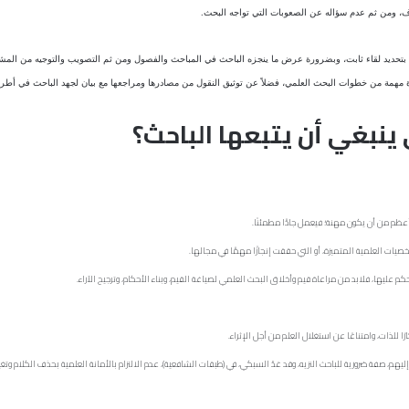
ف، ومن ثم عدم سؤاله عن الصعوبات التي تواجه البحث.
تحديد لقاء ثابت، وبضرورة عرض ما ينجزه الباحث في المباحث والفصول ومن ثم التصويب والتوجيه من المشر
ة مهمة من خطوات البحث العلمي، فضلاً عن توثيق النقول من مصادرها ومراجعها مع بيان لجهد الباحث في أطرو
 ينبغي أن يتبعها الباحث؟
 أعظم من أن يكون مهنة؛ فيعمل جادًّا مطمئنًا.
ات العلمية المتميزة، أو التي حققت إنجازًا مهمًّا في مجالها.
لحكم عليها، فلابد من مراعاة قيم وأخلاق البحث العلمي لصياغة القيم، وبناء الأحكام، وترجيح الآراء.
 للذات، وامتناعًا عن استغلال العلم من أجل الإثراء.
هم، صفة ضرورية للباحث النزيه، وقد عَدَّ السبكي، في (طبقات الشافعية)، عدم الالتزام بالأمانة العلمية بحذف الكلام وتغي