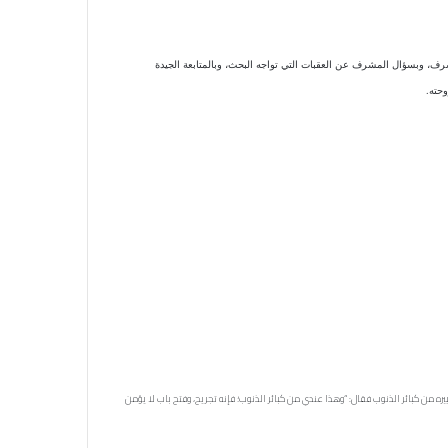
ف، وبسؤال المشرف عن العقبات التي تواجه البحث، وبالمتابعة الجيدة
حته.
يره من كبائر الذنوب فقال: “وهذا عندي من كبائر الذنوب؛ فإنه تجريح، وفتح باب لا يؤمن