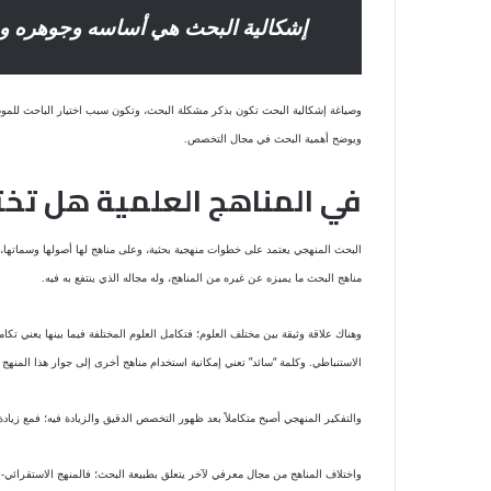
إشكالية البحث هي أساسه وجوهره ومن
وصياغة إشكالية البحث تكون بذكر مشكلة البحث، وتكون سبب اختيار الباحث للموضوع
ويوضح أهمية البحث في مجال التخصص.
في المناهج العلمية هل تخت
البحث المنهجي يعتمد على خطوات منهجية بحثية، وعلى مناهج لها أصولها وسماتها،
مناهج البحث ما يميزه عن غيره من المناهج، وله مجاله الذي ينتفع به فيه.
وهناك علاقة وثيقة بين مختلف العلوم؛ فتكامل العلوم المختلفة فيما بينها يعني تكا
الاستنباطي. وكلمة “سائد” تعني إمكانية استخدام مناهج أخرى إلى جوار هذا المنهج 
والتفكير المنهجي أصبح متكاملاً بعد ظهور التخصص الدقيق والزيادة فيه؛ فمع زي
واختلاف المناهج من مجال معرفي لآخر يتعلق بطبيعة البحث؛ فالمنهج الاستقرائي- مث