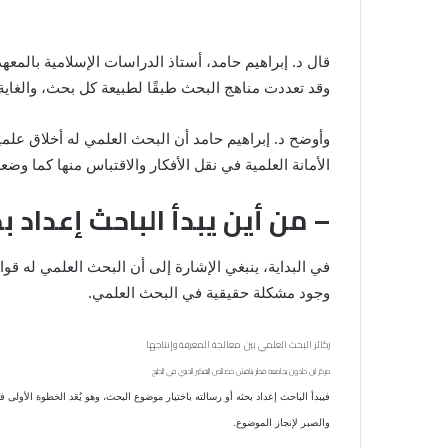
قال د. إبراهيم حامد، أستاذ الدراسات الإسلامية بالمع
وقد تعددت مناهج البحث طبقًا لطبيعة كل بحث، والغاية 
وأوضح د. إبراهيم حامد أن البحث العلمي له أخلاق علمي
الأمانة العلمية في نقل الأفكار والاقتباس منها كما وضعه
– من أين يبدأ الباحث إعداد ب
في البداية، ينبغي الإشارة إلى أن البحث العلمي له قو
وجود مشكلة حقيقية في البحث العلمي.
ركائز البحث العلمي بين معالجة المعرفة وإنتاجها
مركز ابن خلدون بجامعة قطر يناقش خصائص التفكير الديني في الخليج
فيبدأ الباحث إعداد بحثه أو رسالته باختيار موضوع البحث، وهو يُعَد الخطوة الأول
والصبر لإنجاز الموضوع.