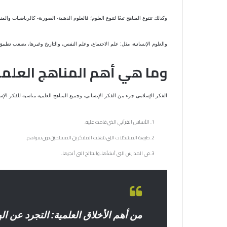
وكذلك تتنوع المناهج تبعًا لتنوع العلوم؛ فالعلوم الذهنية- الصورية- كالرياضيات وا
والعلوم الإنسانية، مثل: علم الاجتماع، وعلم النفس، والتاريخ وغيرها، يصعب تطبي
وما هي أهم المناهج العلمي
الفكر الإسلامي جزء من الفكر الإنساني، وجميع المناهج العلمية مناسبة للفكر الإ
الأساس القرآني الذي قامت عليه.
طبيعة المشكلات التي شغلت المفكرين المسلمين دون سواهم.
في المدارس التي أنشأها، والنتائج التي أنجزها.
من أهم الأخلاق العلمية: التجرد عن اله