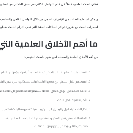
نطاق البحث العلمي، فضلاً عن عدم التواصل الكافي من بعض الباحثين مع المشر
ويمكن استفادة الطالب من الإشراف العلمي من خلال التواصل الكافي والمناسب ب
لمنجزات البحث مع ضرورة توافر البطاقات البحثية التي تعني التزام الباحث بخطو
ما أهم الأخلاق العلمية التي
من أهم الأخلاق العلمية والسمات لمن يقوم بالبحث المنهجي:
التسليم بقيمة العلم، حتى لا يرتاب في قيمة العلم بحثًا وثمرة، ويؤمن بأن العلم
القدوة، من خلال النماذج التي يضعها الباحث أمامه لمحاكاتها؛ مثل: بعض الشخصي
النزاهة والتجرد عن الهوى، وتحري العدالة؛ ليستطيع الباحث الترجيح بين الآراء، وا
الأهلية للقيام بعمل البحث.
إنكار الذات، فيتطلع إلى الوصول إلى الحق والحقيقة؛ فمهمة الباحث تقتضي إنكارًا
الأمانة العلمية في نقل الأفكار، والاقتباس منها كما وضعها أصحابها، ونسبها إلي
معه بكتب الناس، وما في أيديهم من المصنفات.