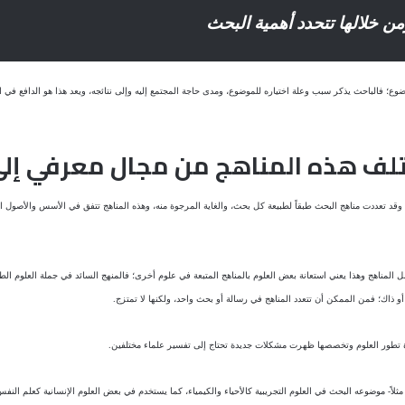
 خلالها تتحدد أهمية البحث
؛ فالباحث يذكر سبب وعلة اختياره للموضوع، ومدى حاجة المجتمع إليه وإلى نتائجه، ويعد هذا هو الدافع في ال
لف هذه المناهج من مجال معرفي إلى
 وقد تعددت مناهج البحث طبقاً لطبيعة كل بحث، والغاية المرجوة منه، وهذه المناهج تتفق في الأسس والأصول 
مل المناهج وهذا يعني استعانة بعض العلوم بالمناهج المتبعة في علوم أخرى؛ فالمنهج السائد في جملة العلوم الطب
أو ذاك؛ فمن الممكن أن تتعدد المناهج في رسالة أو بحث واحد، ولكنها لا تمتزج.
ادة تطور العلوم وتخصصها ظهرت مشكلات جديدة تحتاج إلى تفسير علماء مختلفين.
لاً- موضوعه البحث في العلوم التجريبية كالأحياء والكيمياء، كما يستخدم في بعض العلوم الإنسانية كعلم النفس و