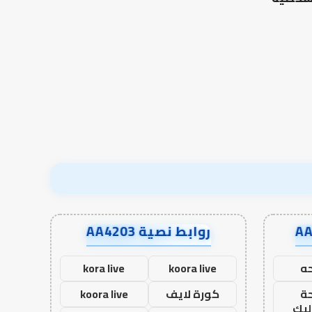
نترجم
الرصيد التربوي والطفولة
خبرات
المبكرة .. كيف نترجم خبرات ما
التوازن بين عمل الدن
ما
قبل المدرسة إلى نجاح؟
الآخرة
قبل
المدرسة
إلى
نجاح؟
روابط نصية AA4203
ه
koora live
kora live
ة
كورة لايف
koora live
ليك