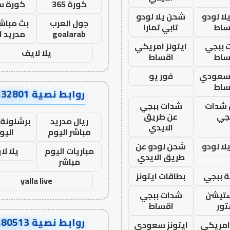
كورة 365
كورة س
ا لودو
شحن يلا لودو
جول العرب
بث مباشر
ساط
تابي تمارا
goalarab
مدريد ا
 ببجي
ايتونز امريكي
يلا لايف
ساط
اقساط
 سعودي
فور يو
ساط
روابط نصية AA32801
شدات
شدات ببجي
جي
عن طريق
ريال مدريد
برشلونة 
الايدي
مباشر اليوم
اليو
ا لودو
شحن لودو عن
مباريات اليوم
يلا لا
طريق الايدي
مباشر
 ببجي
بطاقات ايتونز
yalla live
ستيشن
شدات ببجي
ور
اقساط
روابط نصية AA80513
 امريكي
ايتونز سعودي