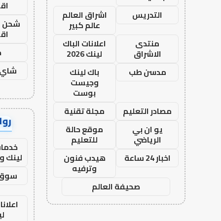
اق
التدريس
اشراق العالم
شحن يل
عالم كبير
اق
منتدى
اعلانات الباك
ح
الاشراق
لينك 2026
شاي 
مدسن طب
باك لينك
وجيست
بوست
مصادر التعليم
مجلة تقنية
رواب
يو ان بي
موقع حالة
الرياضي
للتعليم
خدمات
لينك و
اخبار 24 ساعة
هيدب فنون
وترفيه
سوق 
صحيفة العالم
اعلانا
لي