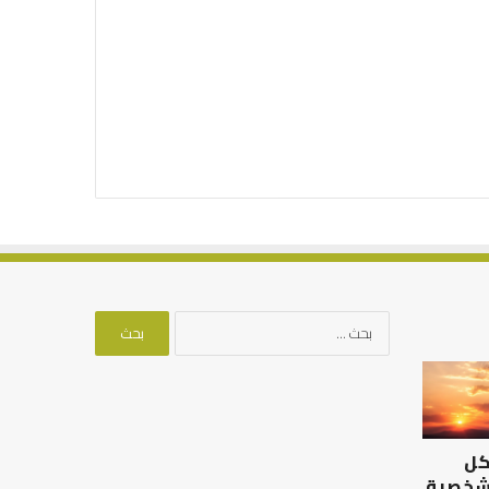
البحث
عن:
الرصيد
التوازن
التربوي
بين
والطفولة
عمل
المبكرة
الدنيا
كل
..
وطلب
كيف
الآخرة
 شخصية