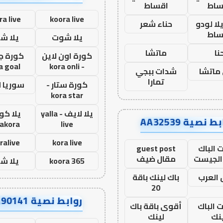
ساط
اقساط
ra live
koora live
ا لودو
حناء شعر
ساط
يلا شوت
يلا ش
نا
ماتشا
كورة اون لاين
كورة ج
a goal
- kora onli
ماتشا
شدات ببجي
تمارا
كورة ستار -
سوريا 
kora star
يلا لايف - yalla
يلا كور
ط نصية AA32539
lakora
live
ralive
kora live
 الباك
guest post
الجيست
مقال ضيف
koora 365
يلا ش
العرب
باك لينك باقة
20
روابط نصية AA90141
ت الباك
أقوى باقة باك
نك
لينك