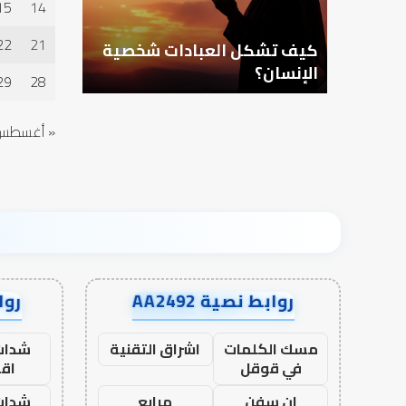
15
14
22
21
ا وطلب
كيف تشكل العبادات شخصية
أهم أسباب
الإنسان؟
الدعاء
29
28
« أغسطس
روابط نصية AA2492
رواب
مسك الكلمات
اشراق التقنية
شدات
في قوقل
اق
ان سفن
مرابع
شدات