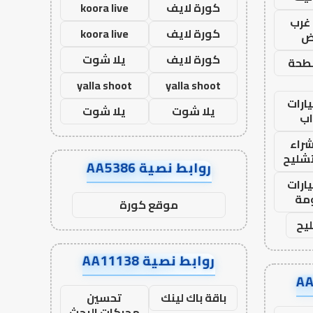
كورة لايف
koora live
غرب
كورة لايف
koora live
اض
كورة لايف
يلا شوت
طحة
yalla shoot
yalla shoot
ارات
يلا شوت
يلا شوت
ب
راء
تشليح
روابط نصية AA5386
ارات
مة
موقع كورة
يح
روابط نصية AA11138
باقة باك لينك
تحسين
محركات البحث