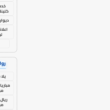
خدما
كلينك 26
ديوان
اعلان
لي
رواب
يلا
مباريا
مب
ريال 
مب