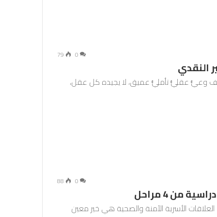
79
0
ر النقدي
عيٌّ عقليٌّ تأمليٌّ عميق، لا يجيده كل عقل،
88
0
ة من 4 مراحل
العلاقات الأسرية الآمنة والصحية هي خير معين