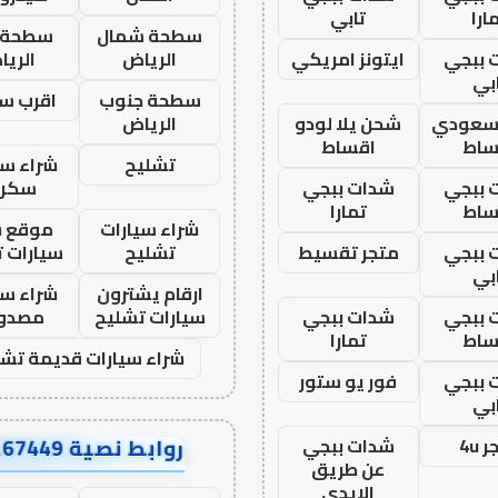
ارا
تابي
سطحة شمال
سطحة 
 ببجي
ايتونز امريكي
الرياض
الري
بي
سطحة جنوب
اقرب س
 سعودي
شحن يلا لودو
الرياض
ساط
اقساط
تشليح
شراء سي
 ببجي
شدات ببجي
سكرا
ساط
تمارا
شراء سيارات
موقع ش
 ببجي
متجر تقسيط
تشليح
سيارات 
بي
ارقام يشترون
شراء سي
 ببجي
شدات ببجي
سيارات تشليح
مصدو
ساط
تمارا
شراء سيارات قديمة تشل
 ببجي
فور يو ستور
بي
روابط نصية AA67449
 4u
شدات ببجي
عن طريق
الايدي