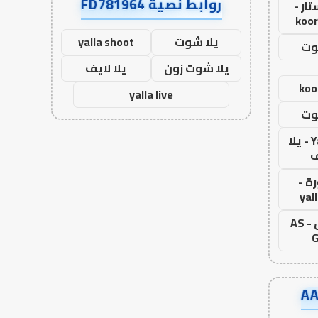
روابط نصية FD781964
ار -
koor
يلا شوت
yalla shoot
وت
يلا شوت زون
يلا لايف
koo
yalla live
وت
Yalla Live - يلا
ف
ة -
yal
اس جول - AS
G