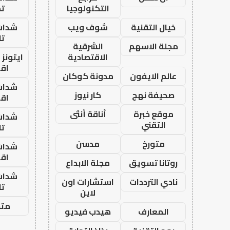
التكنولوجيا
تم
خيال التقنية
شوف ويب
شدات
تا
مجلة الاسهم
الشرقية
الاقتصادية
ايتونز
اق
عالم الايفون
مدونة كوكان
شدات
صحيفة نهج
كار نيوز
اق
موقع خبرة
أناقة أنثى
شدات
التقني
تا
متورخ
مدسن
شدات
اق
روتانا تسويق
مجلة الابداع
شدات
نادي الترددات
استشارات اون
تا
لاين
متجر
المعارف
هيدب فيديو