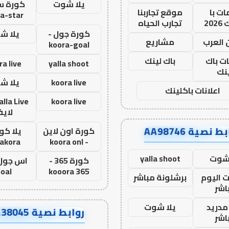
يلا شوت
كورة ست
ت با
موقع تجاربنا
a-star
20
تجارب الحياه
كورة جول -
يلا ش
 العرب
مشاريع
koora-goal
ات باك
باك لينك
ra live
yalla shoot
نك
koora live
يلا ش
اعلانات باكلينك
koora live
لاي
ط نصية AA98746
كورة اون لاين
يلا كور
lakora
- koora onl
 شوت
yalla shoot
كورة 365 -
oal
kooora 365
ت اليوم
برشلونة مباشر
اشر
مدريد
يلا شوت
روابط نصية AA38045
اشر