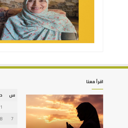
اقرأ معنا
س
د
كيف
أهم
تشكل
أسباب
1
العبادات
عدم
شخصية
استجابة
8
7
الإنسان؟
الدعاء