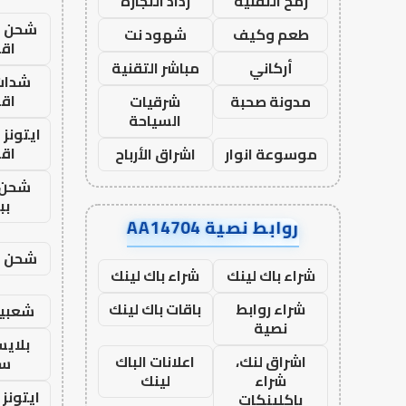
رمح التقنية
رذاذ التجارة
شحن يل
طعم وكيف
شهود نت
اق
أركاني
مباشر التقنية
شدات
اق
مدونة صحبة
شرقيات
السياحة
ايتونز
اق
موسوعة انوار
اشراق الأرباح
شحن 
بب
روابط نصية AA14704
شحن يل
شراء باك لينك
شراء باك لينك
شراء روابط
باقات باك لينك
شعبية
نصية
بلاي
اشراق لنك،
اعلانات الباك
ست
شراء
لينك
ايتونز
باكلينكات