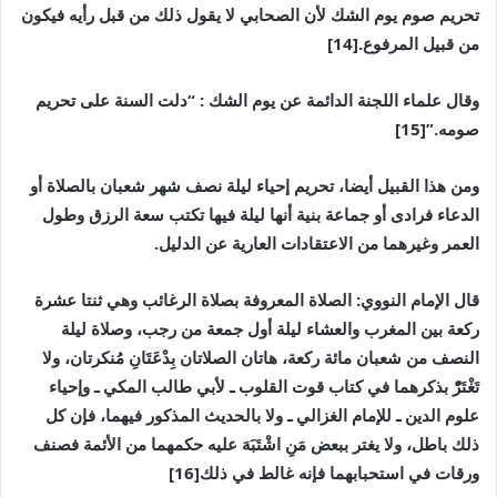
تحريم صوم يوم الشك لأن الصحابي لا يقول ذلك من قبل رأيه فيكون
من قبيل المرفوع.[14]
وقال علماء اللجنة الدائمة عن يوم الشك : “دلت السنة على تحريم
صومه.”
[
15]
ومن هذا القبيل أيضا، تحريم إحياء ليلة نصف شهر شعبان بالصلاة أو
الدعاء فرادى أو جماعة بنية أنها ليلة فيها تكتب سعة الرزق وطول
العمر وغيرهما من الاعتقادات العارية عن الدليل.
قال الإمام النووي: الصلاة المعروفة بصلاة الرغائب وهي ثنتا عشرة
ركعة بين المغرب والعشاء ليلة أول جمعة من رجب، وصلاة ليلة
النصف من شعبان مائة ركعة، هاتان الصلاتان بِدْعَتَانِ مُنكرتان، ولا
تَغْتَرّْ بذكرهما في كتاب قوت القلوب ـ لأبي طالب المكي ـ وإحياء
علوم الدين ـ للإمام الغزالي ـ ولا بالحديث المذكور فيهما، فإن كل
ذلك باطل، ولا يغتر ببعض مَنِ اشْتَبَهَ عليه حكمهما من الأئمة فصنف
ورقات في استحبابهما فإنه غالط في ذلك[16]