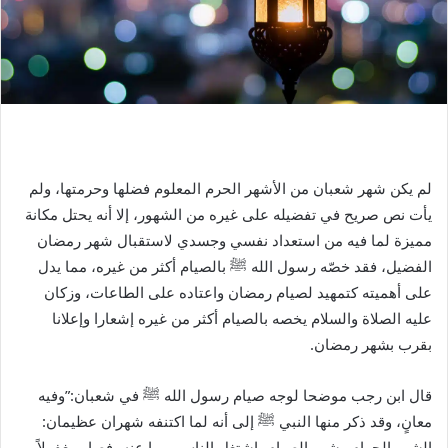
لم يكن شهر شعبان من الأشهر الحرم المعلوم فضلها وحرمتها، ولم
يأت نص صريح في تفضيله على غيره من الشهور، إلا أنه يحتل مكانة
مميزة لما فيه من استعداد نفسي وجسدي لاستقبال شهر رمضان
الفضيل، فقد خصّه رسول الله
ﷺ
بالصيام أكثر من غيره، مما يدل
على أهميته كتمهيد لصيام رمضان واعتاده على الطاعات، وزكان
عليه الصلاة والسلام يخصه بالصيام أكثر من غيره إشعارا وإعلانا
بقرب بشهر رمضان.
قال ابن رجب موضحا لوجه صيام رسول الله
ﷺ
في شعبان:”وفيه
معانٍ، وقد ذكر منها النبي
ﷺ
إلى أنه لما اكتنفه شهران عظيمان:
الشهر الحرام وشهر الصيام، اشتغل الناس بهما عنه، فصار مغفولاً