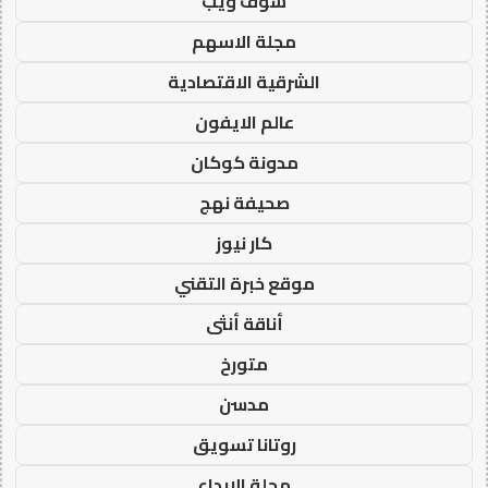
شوف ويب
مجلة الاسهم
الشرقية الاقتصادية
عالم الايفون
مدونة كوكان
صحيفة نهج
كار نيوز
موقع خبرة التقني
أناقة أنثى
متورخ
مدسن
روتانا تسويق
مجلة الابداع