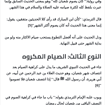
وفي رواية:” كان يصوم شعبان كله” وهو بمعنى الحديث السابق وإنما
عبرت بلفظ كله لكثرة صيامه عليه الصلاة والسلام في هذا الشهر.
قال الترمذي: “كأن ابن المبارك قد رأى كلا الحديثين متفقين، يقول:
إنما معنى هذا الحديث أنه كان يصوم أكثر الشهر”[5]
ودل الحديث على أنه أفضل التطوع يستحب صيام الاكثار منه ولو من
بداية الشهر حتى قبيل النهاية.
النوع الثالث: الصيام المكروه
جاء في الحديث النبوي الشريف ما يدل على كراهية الصيام بعد
انتصاف شهر شعبان، وهو حديث العلاء بن عبد الرحمن عن أبيه، عن
أبي هريرة، أن رسول الله
ﷺ
قال:” إذا انتصف شعبان فلا تصوموا
“[6]
وبوب علىه الإمام الترمذي بقوله:” باب ما جاء في كراهية الصوم في
النصف الباقي من شعبان لحال رمضان