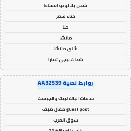
شحن يلا لودو اقساط
حناء شعر
حنا
ماتشا
شاي ماتشا
شدات ببجي تمارا
روابط نصية AA32539
خدمات الباك لينك والجيست
guest post مقال ضيف
سوق العرب
باك لينك باقة 20