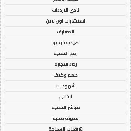
نادي الترددات
استشارات اون لاين
المعارف
هيدب فيديو
رمح التقنية
رذاذ التجارة
طعم وكيف
شهود نت
أركاني
مباشر التقنية
مدونة صحبة
شرقيات السياحة