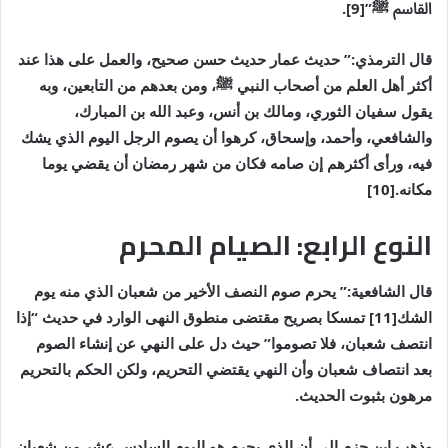
القاسم
ﷺ
”[9].
قال الترمذي:” حديث عمار حديث حسن صحيح، والعمل على هذا عند
أكثر أهل العلم من أصحاب النبي
ﷺ
، ومن بعدهم من التابعين، وبه
يقول سفيان الثوري، ومالك بن أنس، وعبد الله بن المبارك،
والشافعي، وأحمد، وإسحاق، كرهوا أن يصوم الرجل اليوم الذي يشك
فيه، ورأى أكثرهم إن صامه فكان من شهر رمضان أن يقضي يوما
مكانه.[10]
النوع الرابع: الصيام المحرم
قال الشافعية:” يحرم صوم النصف الأخير من شعبان الذي منه يوم
الشك[11] تمسكا بصريح مقتضى منطوق النهى الوارد في حديث “إذا
انتصف شعبان، فلا تصوموا” حيث دل على النهي عن إنشاء الصوم
بعد انتصاف شعبان وأن النهي يقتضي التحريم، ولكن الحكم بالتحريم
مرهون بثبوت الحديث.
وذهب ابن حزم إلى أن الذي يحرم هو اليوم السادس عشر من شعبان