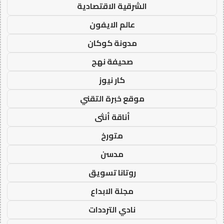
الشرقية الاقتصادية
عالم الايفون
مدونة كوكان
صحيفة نهج
كار نيوز
موقع خبرة التقني
أناقة أنثى
متورخ
مدسن
روتانا تسويق
مجلة الابداع
نادي الترددات