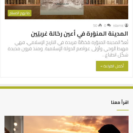
ما يهم المسلم
50
0
islamic
المدينة المنوّرة في أعين رحّالة غربيّين
تُعدُّ المدينة المنوّرة مَحَطّةً فريدة في التاريخ الإسلامي، فهي
مهبط الوحي وأولى عواصم الدولة الإسلامية. ومنذ قرون مديدة
شكّل انطباع…
أكمل القراءة »
اقرأ معنا
أهم
الع
أسباب
الع
عدم
بين