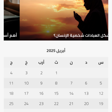
استجابة
الإ
الدعاء
ما
وال
بن
سع
نم
ا
في
أهم أسباب عدم استجابة الدعاء
ف
أد
الخ
أبريل 2025
س
د
ن
ث
أرب
خ
ج
4
3
2
1
11
10
9
8
7
6
5
18
17
16
15
14
13
12
25
24
23
22
21
20
19