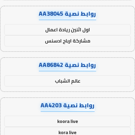
روابط نصية AA38045
اول اثنين ريادة اعمال
مشاركة ارباح ادسنس
روابط نصية AA86842
عالم الشباب
روابط نصية AA4203
koora live
kora live