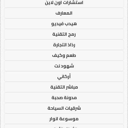
استشارات اون لاين
المعارف
هيدب فيديو
رمح التقنية
رذاذ التجارة
طعم وكيف
شهود نت
أركاني
مباشر التقنية
مدونة صحبة
شرقيات السياحة
موسوعة انوار