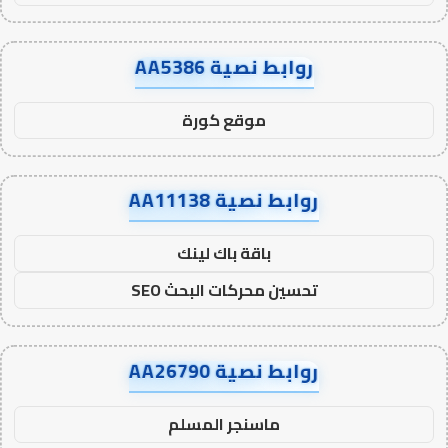
روابط نصية AA5386
موقع كورة
روابط نصية AA11138
باقة باك لينك
تحسين محركات البحث SEO
روابط نصية AA26790
ماسنجر المسلم