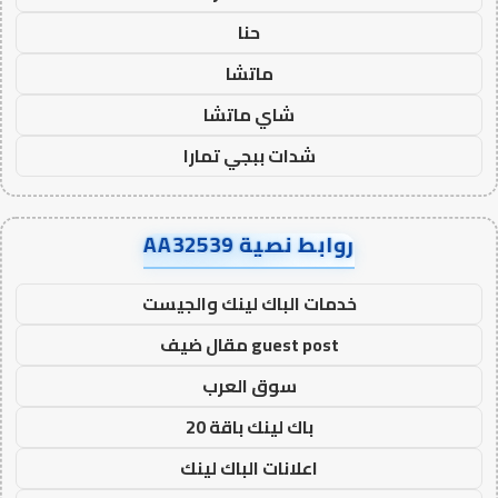
حنا
ماتشا
شاي ماتشا
شدات ببجي تمارا
روابط نصية AA32539
خدمات الباك لينك والجيست
guest post مقال ضيف
سوق العرب
باك لينك باقة 20
اعلانات الباك لينك