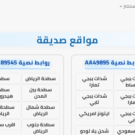
بتمبر »
مواقع صديقة
ط نصية AA49895
روابط نصية AA89545
 ببجي
شدات ببجي
سطحة الرياض
سطح
ساط
تمارا
سطحة بين
سطح
 ببجي
شدات ببجي
المدن
هيدرو
ارا
تابي
سطحة شمال
سطحة 
 ببجي
ايتونز امريكي
الرياض
الري
بي
سطحة جنوب
اقرب س
 سعودي
شحن يلا لودو
الرياض