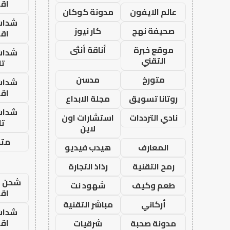
اق
عالم الايفون
مدونة كوكان
شدات
صحيفة نهج
كار نيوز
اق
موقع خبرة
أناقة أنثى
شدات
التقني
تا
متورخ
مدسن
شدات
اق
روتانا تسويق
مجلة الابداع
شدات
نادي الترددات
استشارات اون
تا
لاين
متجر
المعارف
هيدب فيديو
رمح التقنية
رذاذ التجارة
شحن يل
طعم وكيف
شهود نت
اق
أركاني
مباشر التقنية
شدات
اق
مدونة صحبة
شرقيات