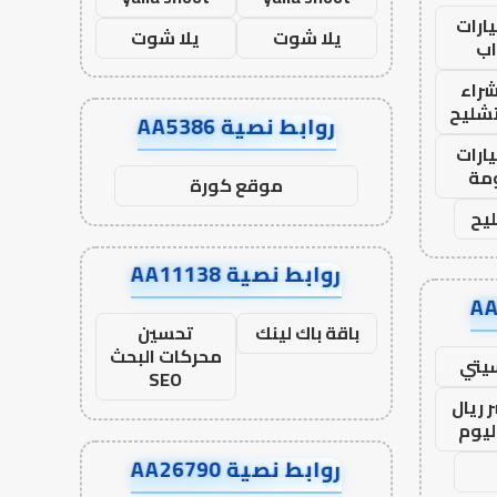
ارات
يلا شوت
يلا شوت
ب
راء
تشليح
روابط نصية AA5386
ارات
مة
موقع كورة
يح
روابط نصية AA11138
باقة باك لينك
تحسين
محركات البحث
يتي
SEO
 ريال
ليوم
روابط نصية AA26790