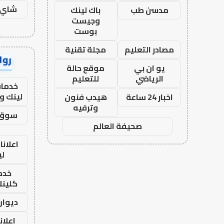
شاي 
مدسن طب
باك لينك
وجيست
بوست
مصادر التعليم
مجلة تقنية
رواب
يو ان بي
موقع حالة
الرياضي
للتعليم
خدمات
لينك و
اخبار 24 ساعة
هيدب فنون
وترفيه
سوق 
صحيفة العالم
اعلانا
لي
خدما
كلينك 26
ديوان
اعلان