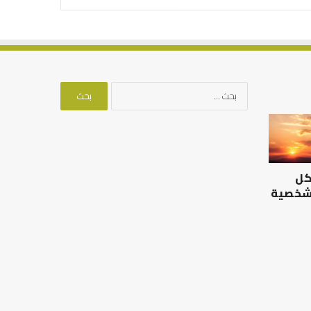
البحث
عن:
الرصيد
التوازن
التربوي
بين
والطفولة
عمل
المبكرة
الدنيا
كل
..
وطلب
كيف
الآخرة
 شخصية
نترجم
الرصيد التربوي والطفولة
خبرات
المبكرة .. كيف نترجم خبرات ما
التوازن بين عمل الدن
ما
قبل المدرسة إلى نجاح؟
الآخرة
قبل
المدرسة
إلى
نجاح؟