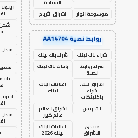
السياحة
ايتونز
اق
موسوعة انوار
اشراق الأرباح
شحن 
بب
روابط نصية AA14704
شحن يل
شراء باك لينك
شراء باك لينك
شراء روابط
باقات باك لينك
شعبية
نصية
بلاي
اشراق لنك،
اعلانات الباك
ست
شراء
لينك
ايتونز
باكلينكات
اق
التدريس
اشراق العالم
شحن يل
عالم كبير
اق
منتدى
اعلانات الباك
ح
الاشراق
لينك 2026