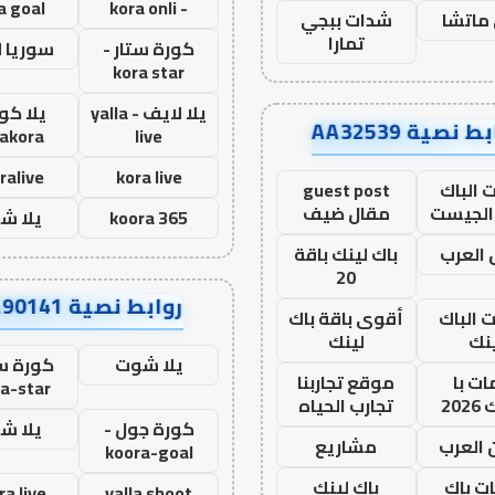
a goal
- kora onli
ماتشا
شدات ببجي
تمارا
كورة ستار -
سوريا 
kora star
يلا لايف - yalla
يلا كور
ط نصية AA32539
lakora
live
ralive
kora live
 الباك
guest post
الجيست
مقال ضيف
koora 365
يلا ش
العرب
باك لينك باقة
20
روابط نصية AA90141
ت الباك
أقوى باقة باك
نك
لينك
يلا شوت
كورة ست
ت با
موقع تجاربنا
a-star
20
تجارب الحياه
كورة جول -
يلا ش
 العرب
مشاريع
koora-goal
ات باك
باك لينك
ra live
yalla shoot