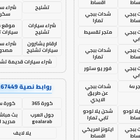
ساط
اقساط
تشليح
شراء سي
 ببجي
شدات ببجي
سكرا
ساط
تمارا
شراء سيارات
موقع ش
 ببجي
متجر تقسيط
تشليح
سيارات 
بي
ارقام يشترون
شراء سي
 ببجي
شدات ببجي
سيارات تشليح
مصدو
ساط
تمارا
شراء سيارات قديمة تشل
 ببجي
فور يو ستور
بي
روابط نصية AA67449
 4u
شدات ببجي
عن طريق
الايدي
كورة 365
كورة س
ا لودو
شحن يلا لودو
جول العرب
بث مباشر
ساط
تابي تمارا
goalarab
مدريد ا
 ببجي
ايتونز امريكي
يلا لايف
ساط
اقساط