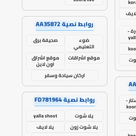
kor
لايف
روابط نصية AA35872
ة -
yal
ضوء
صحيفة برق
التعليمي
koo
موقع اشراقات
موقع اشراق
وت
اون لاين
اركان سياحة وسفر
روابط نصية FD781964
ار -
koor
يلا شوت
yalla shoot
وت
يلا شوت زون
يلا لايف
koo