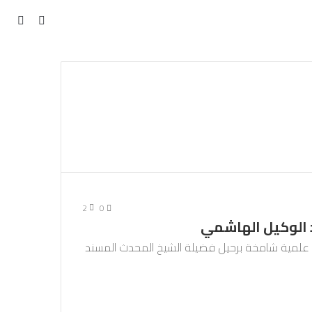
مقال
بحث
عن
عشوائي
2
0
 الوكيل الهاشمي
مة علمية شامخة برحيل فضيلة الشيخ المحدث المسند