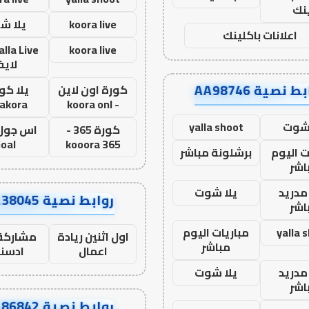
نك
koora live
يلا ش
اعلانات باكلينك
koora live
لاي
ط نصية AA98746
كورة اون لاين
يلا كور
lakora
- koora onl
 شوت
yalla shoot
كورة 365 -
oal
kooora 365
ت اليوم
برشلونة مباشر
اشر
مدريد
يلا شوت
روابط نصية AA38045
اشر
yalla 
مباريات اليوم
اول اثنين ريادة
مشاركة 
مباشر
اعمال
ادسن
مدريد
يلا شوت
اشر
روابط نصية AA86842