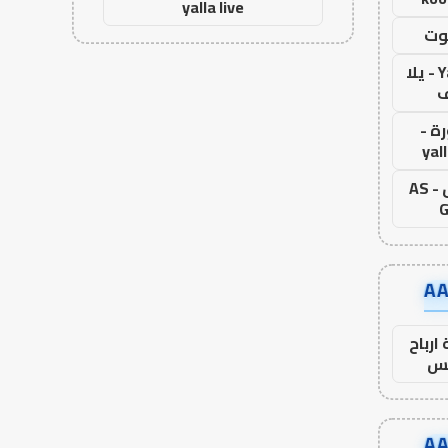
yalla live
وت
Yalla Live - يلا
ف
ة -
yal
اس جول - AS
G
ارباح
س