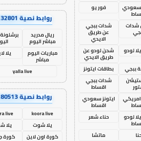
 سعودي
فور يو
ساط
روابط نصية AA32801
شدات
شدات ببجي
جي
عن طريق
ريال مدريد
برشلونة 
الايدي
مباشر اليوم
اليو
ا لودو
شحن لودو عن
مباريات اليوم
يلا لا
طريق الايدي
مباشر
 ببجي
بطاقات ايتونز
yalla live
ستيشن
شدات ببجي
ور
اقساط
روابط نصية AA80513
 امريكي
ايتونز سعودي
ساط
اقساط
ra live
koora live
ا لودو
حناء شعر
ساط
يلا شوت
يلا ش
نا
ماتشا
كورة اون لاين
كورة ج