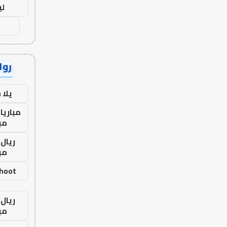
لي
رواب
يلا
مباريا
مب
ريال 
مب
shoot
ريال 
مب