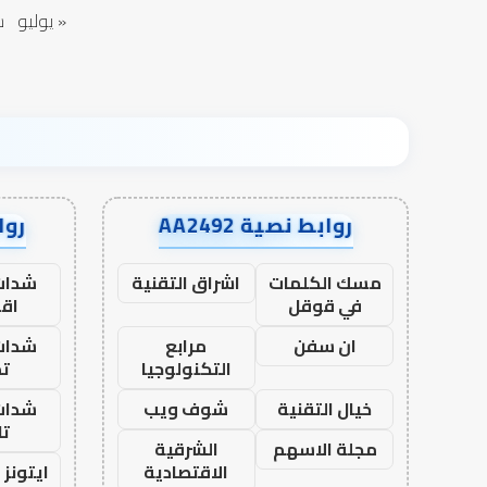
« يوليو
س
روابط نصية AA2492
رواب
مسك الكلمات
اشراق التقنية
شدات
في قوقل
اق
ان سفن
مرابع
شدات
التكنولوجيا
تم
خيال التقنية
شوف ويب
شدات
تا
مجلة الاسهم
الشرقية
الاقتصادية
ايتونز