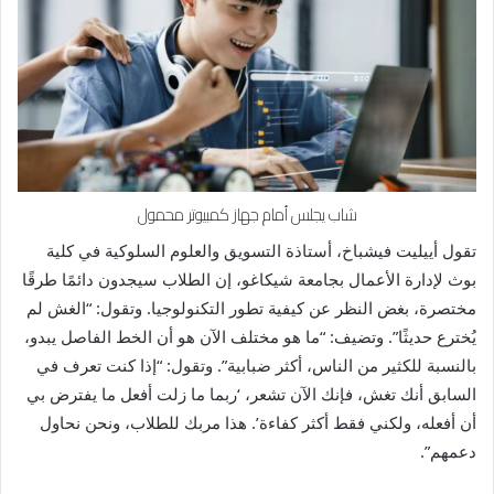
شاب يجلس أمام جهاز كمبيوتر محمول
تقول أييليت فيشباخ، أستاذة التسويق والعلوم السلوكية في كلية
بوث لإدارة الأعمال بجامعة شيكاغو، إن الطلاب سيجدون دائمًا طرقًا
مختصرة، بغض النظر عن كيفية تطور التكنولوجيا. وتقول: “الغش لم
يُخترع حديثًا”. وتضيف: “ما هو مختلف الآن هو أن الخط الفاصل يبدو،
بالنسبة للكثير من الناس، أكثر ضبابية”. وتقول: “إذا كنت تعرف في
السابق أنك تغش، فإنك الآن تشعر، ‘ربما ما زلت أفعل ما يفترض بي
أن أفعله، ولكني فقط أكثر كفاءة’. هذا مربك للطلاب، ونحن نحاول
دعمهم”.