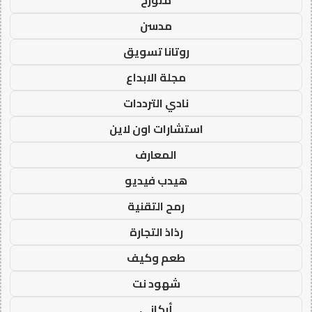
متورخ
مدسن
روتانا تسويق
مجلة الابداع
نادي الترددات
استشارات اون لاين
المعارف
هيدب فيديو
رمح التقنية
رذاذ التجارة
طعم وكيف
شهود نت
أركاني