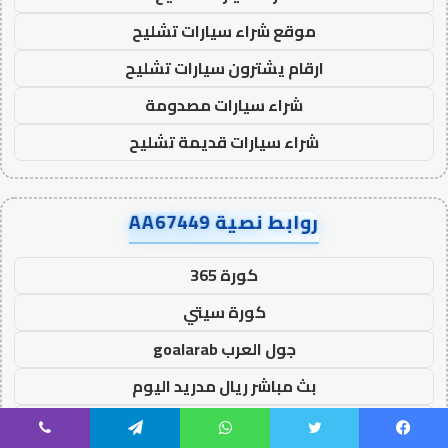
موقع شراء سيارات تشليح
ارقام يشترون سيارات تشليح
شراء سيارات مصدومة
شراء سيارات قديمة تشليح
روابط نصية AA67449
كورة 365
كورة سيتي
جول العرب goalarab
بث مباشر ريال مدريد اليوم
يلا لايف
يسبوك
تويتر
واتساب
تيلقرام
ڤايبر