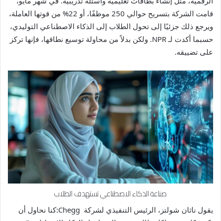
الرقمية، مثل إنشاء بطاقات تعليمية وأسئلة تدريبية. في شهر مايو،
قامت الشركة بتسريح حوالي 250 موظفًا، أو 22% من قوتها العاملة،
ويرجع ذلك جزئيًا إلى تحول الطلاب إلى الذكاء الاصطناعي التوليدي،
حسبما أكدت لـ NPR. ولكن بدلاً من محاولة توسيع نطاقها، فإنها تركز
على تضييقه.
صناعة الذكاء الاصطناعي تستهدف الطلاب
يقول ناثان شولتز، الرئيس التنفيذي لشركة Chegg:كنا نحاول أن