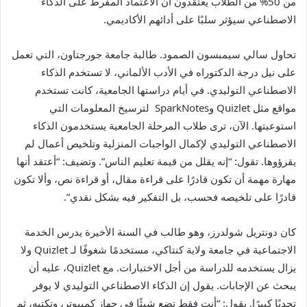
من 50% من الطلاب يعتقدون أن الاعتماد المفرط على الذكاء
الاصطناعي سيؤثر سلبًا على أدائهم الأكاديمي.
تحاول سالي سيمبسون الصمود. طالبة جامعة جورجتاون، التي تعمل
على نيل درجة الدكتوراه في الأدب الألماني، لا تستخدم الذكاء
الاصطناعي التوليدي. في أيام دراستها الجامعية، كانت تستخدم
مواقع مثل Quizlet وSparkNotes لترسيخ المعلومات التي
استوعبتها. الآن، ترى طلاب المرحلة الجامعية يستخدمون الذكاء
الاصطناعي التوليدي لإكمال الواجبات المنزلية وتلخيص أعمال لم
يقرؤوها. تقول: “إنه يقلل من قيمة تعليم الناس”. وتضيف: “أعتقد أنها
مهارة مهمة أن تكون قادرًا على قراءة مقال، أو قراءة نص، وألا تكون
قادرًا على تلخيصه فحسب، بل التفكير فيه بشكل نقدي”.
كان دونتريل شولدرز، وهو طالب في السنة الأخيرة يدرس الخدمة
الاجتماعية في جامعة ولاية كنتاكي، مستخدمًا شغوفًا لـ Quizlet ولا
يزال يستخدمه للدراسة من أجل الاختبارات. مع Quizlet، عليه أن
يبحث عن الإجابات. يقول إن الذكاء الاصطناعي التوليدي لا يوفر
تحديًا كبيرًا. يقول: “أنت فقط تضع شيئًا في جهاز كمبيوتر، وتكتبه، ثم