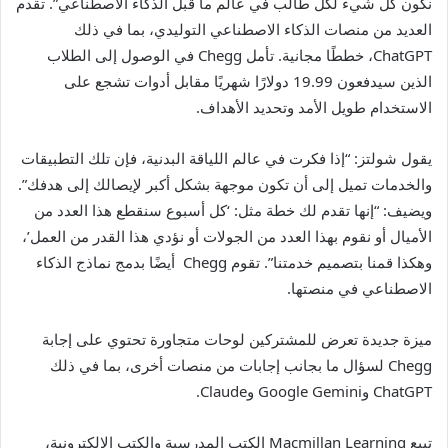
نكون كل شيء لكل طالب في عالم ما قبل الذكاء الاصطناعي”. تقدم
العديد من منصات الذكاء الاصطناعي التوليدي، بما في ذلك
ChatGPT، خططًا مجانية. تأمل Chegg في الوصول إلى الطلاب
الذين سيدفعون 19.99 دولارًا شهريًا مقابل أدوات تشجع على
الاستخدام طويل الأمد وتحديد الأهداف.
يقول شولتز: “إذا فكرت في عالم اللياقة البدنية، فإن تلك التطبيقات
والخدمات تميل إلى أن تكون موجهة بشكل أكبر لإيصالك إلى هدفك”.
ويضيف: “إنها تقدم لك خطة مثل: ‘كل أسبوع سنقطع هذا العدد من
الأميال أو نقوم بهذا العدد من الجولات أو نؤدي هذا القدر من العمل’،
وهكذا قمنا بتصميم خدمتنا”. تقوم Chegg أيضًا بدمج نماذج الذكاء
الاصطناعي في منصتها.
ميزة جديدة تعرض للمشتركين لوحات متجاورة تحتوي على إجابة
Chegg لسؤال ما بجانب إجابات من منصات أخرى، بما في ذلك
ChatGPT وGoogle Gemini وClaude.
تبيع Macmillan Learning الكتب المدرسية والكتب الإلكترونية،