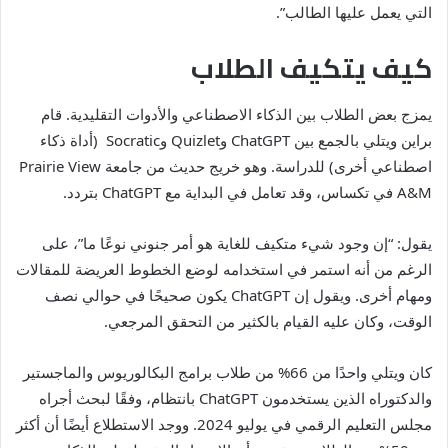
التي يعمل عليها الطالب”.
كيف يتكيف الطلاب
يمزج بعض الطلاب بين الذكاء الاصطناعي والأدوات التقليدية. قام
براين ويتلي بالجمع بين ChatGPT وQuizlet وSocratic (أداة ذكاء
اصطناعي أخرى) للدراسة. وهو خريج حديث من جامعة Prairie View
A&M في تكساس، وقد تعامل في البداية مع ChatGPT بتردد.
يقول: “إن وجود شيء متكيف للغاية هو أمر جنوني نوعًا ما”، على
الرغم من أنه استمر في استخدامه لوضع الخطوط العريضة للمقالات
ومهام أخرى. ويقول إن ChatGPT يكون صحيحًا في حوالي نصف
الوقت، وكان عليه القيام بالكثير من التحقق المرجعي.
كان ويتلي واحدًا من 66% من طلاب برامج البكالوريوس والماجستير
والدكتوراه الذين يستخدمون ChatGPT بانتظام، وفقًا لبحث أجراه
مجلس التعليم الرقمي في يوليو 2024. ووجد الاستطلاع أيضًا أن أكثر