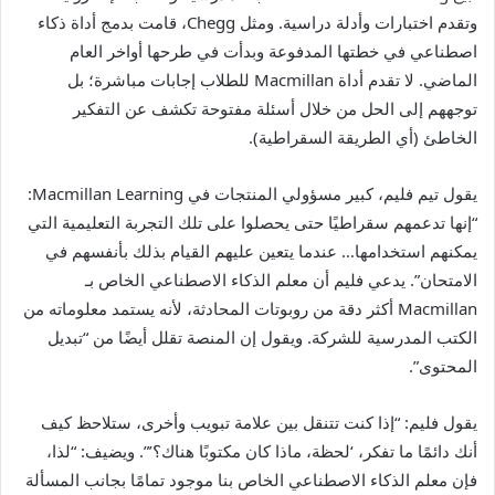
وتقدم اختبارات وأدلة دراسية. ومثل Chegg، قامت بدمج أداة ذكاء
اصطناعي في خطتها المدفوعة وبدأت في طرحها أواخر العام
الماضي. لا تقدم أداة Macmillan للطلاب إجابات مباشرة؛ بل
توجههم إلى الحل من خلال أسئلة مفتوحة تكشف عن التفكير
الخاطئ (أي الطريقة السقراطية).
يقول تيم فليم، كبير مسؤولي المنتجات في Macmillan Learning:
“إنها تدعمهم سقراطيًا حتى يحصلوا على تلك التجربة التعليمية التي
يمكنهم استخدامها… عندما يتعين عليهم القيام بذلك بأنفسهم في
الامتحان”. يدعي فليم أن معلم الذكاء الاصطناعي الخاص بـ
Macmillan أكثر دقة من روبوتات المحادثة، لأنه يستمد معلوماته من
الكتب المدرسية للشركة. ويقول إن المنصة تقلل أيضًا من “تبديل
المحتوى”.
يقول فليم: “إذا كنت تتنقل بين علامة تبويب وأخرى، ستلاحظ كيف
أنك دائمًا ما تفكر، ‘لحظة، ماذا كان مكتوبًا هناك؟’”. ويضيف: “لذا،
فإن معلم الذكاء الاصطناعي الخاص بنا موجود تمامًا بجانب المسألة