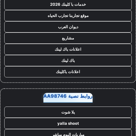
خدمات با كلينك 2026
موقع تجاربنا تجارب الحياه
ديوان العرب
مشاريع
اعلانات باك لينك
باك لينك
اعلانات باكلينك
روابط نصية AA98746
يلا شوت
yalla shoot
مباريات اليوم مباشر