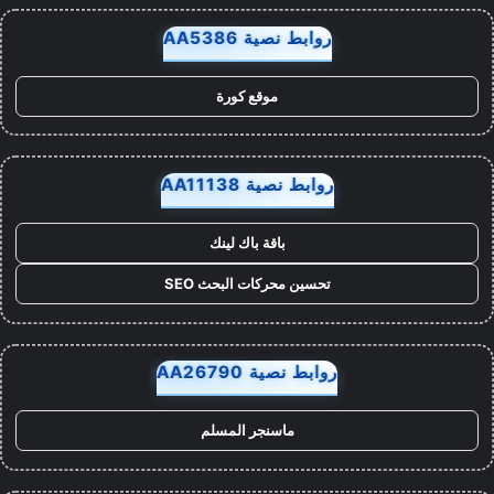
روابط نصية AA5386
موقع كورة
روابط نصية AA11138
باقة باك لينك
تحسين محركات البحث SEO
روابط نصية AA26790
ماسنجر المسلم