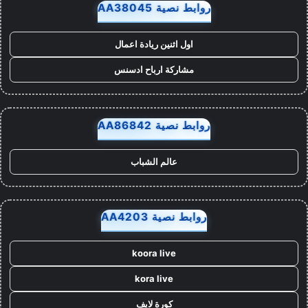
روابط نصية AA38045
اول اثنين ريادة اعمال
مشاركة ارباح ادسنس
روابط نصية AA86842
عالم الشباب
روابط نصية AA4203
koora live
kora live
كورة لايف