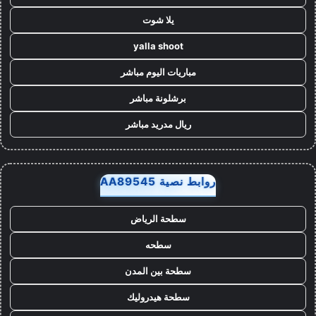
يلا شوت
yalla shoot
مباريات اليوم مباشر
برشلونة مباشر
ريال مدريد مباشر
روابط نصية AA89545
سطحة الرياض
سطحه
سطحة بين المدن
سطحة هيدروليك