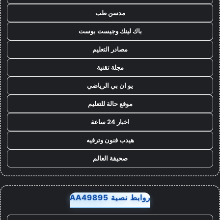
مدسن طب
باك لينك وجيست بوست
مصادر التعليم
مجلة تقنية
يو ان بي الرياضي
موقع حالة للتعليم
اخبار 24 ساعة
هيدب فنون وترفيه
صحيفة العالم
روابط نصية AA49895