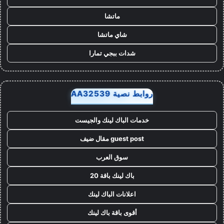
ماتشا
شاي ماتشا
شدات ببجي تمارا
روابط نصية AA32539
خدمات الباك لينك والجيست
guest post مقال ضيف
سوق العرب
باك لينك باقة 20
اعلانات الباك لينك
أقوى باقة باك لينك