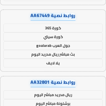
روابط نصية AA67449
كورة 365
كورة سيتي
جول العرب goalarab
بث مباشر ريال مدريد اليوم
يلا لايف
روابط نصية AA32801
ريال مدريد مباشر اليوم
برشلونة مباشر اليوم