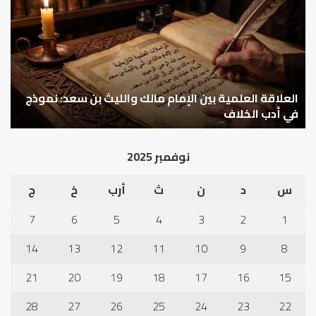
بين
وال
الإمام
الم
مالك
..
والليث
كي
بن
نتر
سعد:
خبر
نموذج
العلاقة العلمية بين الإمام مالك والليث بن سعد: نموذج
ما
ا
في
قب
في أدب الخلاف
ق
أدب
الم
الخلاف
إلى
نوفمبر 2025
نجا
س
د
ن
ث
أرب
خ
ج
7
6
5
4
3
2
1
14
13
12
11
10
9
8
21
20
19
18
17
16
15
28
27
26
25
24
23
22