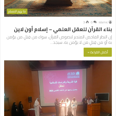
ما يهم المسلم
3
0
islamic
بناء القرآن للعقل العلمي – إسلام أون لاين
إن النظر الفاحص المتدبر لنصوص القرآن، سواء من قِبَلِ من يؤمن
به أو من قِبَلِ من لا يؤمن به، سيجد…
أكمل القراءة »