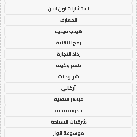
استشارات اون لاين
المعارف
هيدب فيديو
رمح التقنية
رذاذ التجارة
طعم وكيف
شهود نت
أركاني
مباشر التقنية
مدونة صحبة
شرقيات السياحة
موسوعة انوار