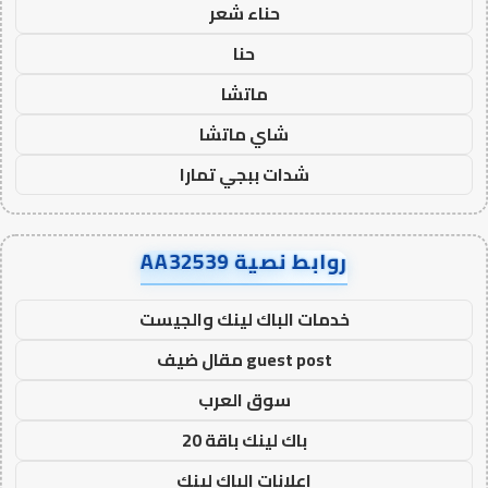
حناء شعر
حنا
ماتشا
شاي ماتشا
شدات ببجي تمارا
روابط نصية AA32539
خدمات الباك لينك والجيست
guest post مقال ضيف
سوق العرب
باك لينك باقة 20
اعلانات الباك لينك