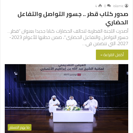
4
0
islamic
صدور كتاب قطر .. جسور التواصل والتفاعل
الحضاري
أصدرت اللجنة القطرية لتحالف الحضارات كتابا جديدا بعنوان “قطر…
جسور التواصل والتفاعل الحضاري”، ضمن خطتها للأعوام 2023-
2027، التي تتضمن في…
أكمل القراءة »
ما يهم المسلم