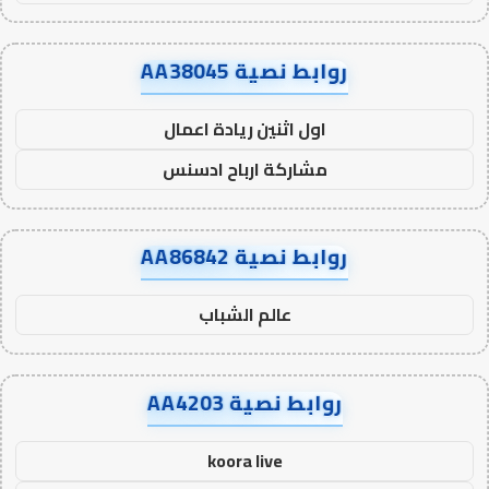
روابط نصية AA38045
اول اثنين ريادة اعمال
مشاركة ارباح ادسنس
روابط نصية AA86842
عالم الشباب
روابط نصية AA4203
koora live