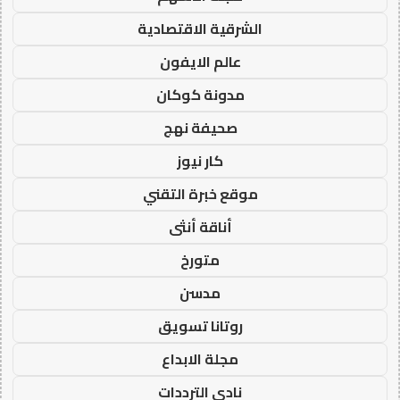
الشرقية الاقتصادية
عالم الايفون
مدونة كوكان
صحيفة نهج
كار نيوز
موقع خبرة التقني
أناقة أنثى
متورخ
مدسن
روتانا تسويق
مجلة الابداع
نادي الترددات