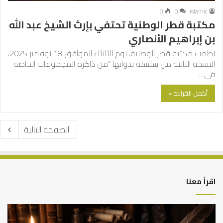
0
0
islamic
مكتبة قطر الوطنية تحتفي بإرث الشيخ عبد الله
بن إبراهيم الأنصاري
نظمت مكتبة قطر الوطنية، يوم الثلاثاء الموافق 18 نوفمبر 2025،
النسخة الثالثة من سلسلة ندواتها “من ذاكرة المجموعات الخاصة
في…
أكمل القراءة »
الصفحة التالية
اقرأ معنا
العلاقة
الر
العلمية
الت