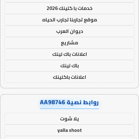
خدمات با كلينك 2026
موقع تجاربنا تجارب الحياه
ديوان العرب
مشاريع
اعلانات باك لينك
باك لينك
اعلانات باكلينك
روابط نصية AA98746
يلا شوت
yalla shoot