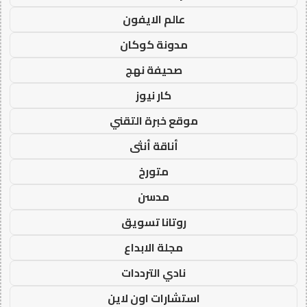
عالم الايفون
مدونة كوكان
صحيفة نهج
كار نيوز
موقع خبرة التقني
أناقة أنثى
متورخ
مدسن
روتانا تسويق
مجلة الابداع
نادي الترددات
استشارات اون لاين