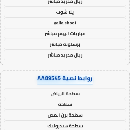
ريال مدريد مباشر
يلا شوت
yalla shoot
مباريات اليوم مباشر
برشلونة مباشر
ريال مدريد مباشر
روابط نصية AA89545
سطحة الرياض
سطحه
سطحة بين المدن
سطحة هيدروليك