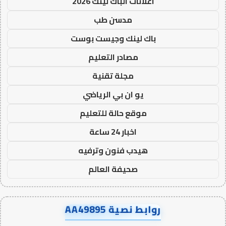
اعلانات الباك لينك 2026
مدسن طب
باك لينك وجيست بوست
مصادر التعليم
مجلة تقنية
يو ان بي الرياضي
موقع حالة للتعليم
اخبار 24 ساعة
هيدب فنون وترفيه
صحيفة العالم
روابط نصية AA49895