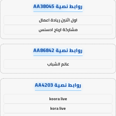
روابط نصية AA38045
اول اثنين ريادة اعمال
مشاركة ارباح ادسنس
روابط نصية AA86842
عالم الشباب
روابط نصية AA4203
koora live
kora live