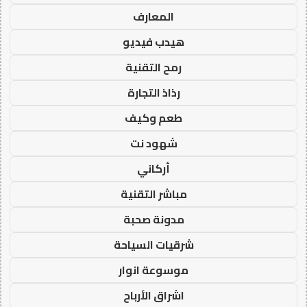
المعارف
هيدب فيديو
رمح التقنية
رذاذ التجارة
طعم وكيف
شهود نت
أركاني
مباشر التقنية
مدونة صحبة
شرقيات السياحة
موسوعة انوار
اشراق الأرباح