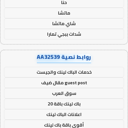
حنا
ماتشا
شاي ماتشا
شدات ببجي تمارا
روابط نصية AA32539
خدمات الباك لينك والجيست
guest post مقال ضيف
سوق العرب
باك لينك باقة 20
اعلانات الباك لينك
أقوى باقة باك لينك