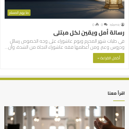
ما يهم المسلم
0
0
islamic
رسالة أمل ويقين لكل مبتلى
في طيات شهر المحرم ويوم عاشوراء على وجه الخصوص رسائل
ودروس وعبر، ومن أعظمها فقه عاشوراء النجاة من الشدة، وأن…
أكمل القراءة »
اقرأ معنا
أهم
الع
أسباب
الع
عدم
بين
استجابة
الإ