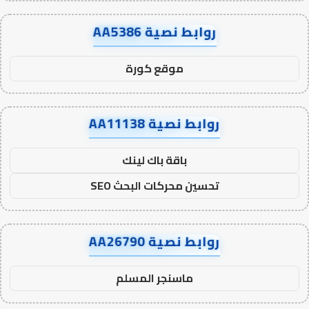
روابط نصية AA5386
موقع كورة
روابط نصية AA11138
باقة باك لينك
تحسين محركات البحث SEO
روابط نصية AA26790
ماسنجر المسلم