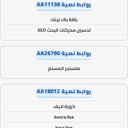
روابط نصية AA11138
باقة باك لينك
تحسين محركات البحث SEO
روابط نصية AA26790
ماسنجر المسلم
روابط نصية AA18012
كورة لايف
koora live
kora live