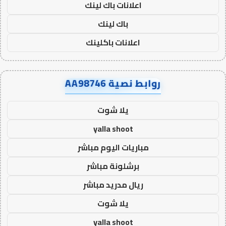
اعلانات باك لينك
باك لينك
اعلانات باكلينك
روابط نصية AA98746
يلا شوت
yalla shoot
مباريات اليوم مباشر
برشلونة مباشر
ريال مدريد مباشر
يلا شوت
yalla shoot