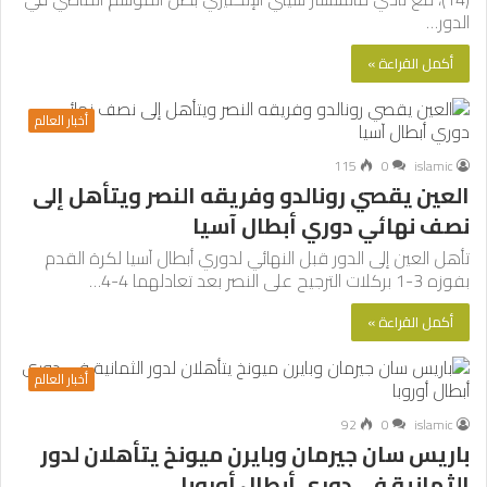
الدور…
أكمل القراءة »
أخبار العالم
115
0
islamic
العين يقصي رونالدو وفريقه النصر ويتأهل إلى
نصف نهائي دوري أبطال آسيا
تأهل العين إلى الدور قبل النهائي لدوري أبطال آسيا لكرة القدم
بفوزه 3-1 بركلات الترجيح على النصر بعد تعادلهما 4-4…
أكمل القراءة »
أخبار العالم
92
0
islamic
باريس سان جيرمان وبايرن ميونخ يتأهلان لدور
الثمانية في دوري أبطال أوروبا