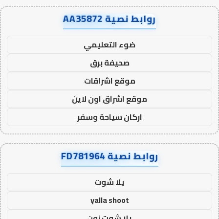
روابط نصية AA35872
ضوء التعليمي
صحيفة برق
موقع اشراقات
موقع اشراق اون لاين
اركان سياحة وسفر
روابط نصية FD781964
يلا شوت
yalla shoot
يلا شوت زون