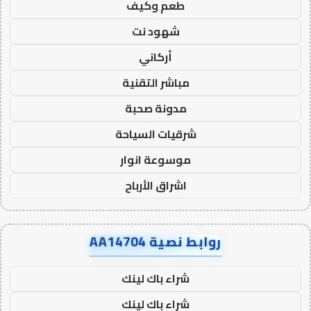
طعم وكيف
شهود نت
أركاني
مباشر التقنية
مدونة صحبة
شرقيات السياحة
موسوعة انوار
اشراق الأرباح
روابط نصية AA14704
شراء باك لينك
شراء باك لينك