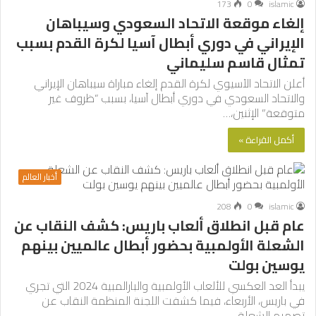
173
0
islamic
إلغاء موقعة الاتحاد السعودي وسيباهان
الإيراني في دوري أبطال آسيا لكرة القدم بسبب
تمثال قاسم سليماني
أعلن الاتحاد الآسيوي لكرة القدم إلغاء مباراة سيباهان الإيراني
والاتحاد السعودي في دوري أبطال آسيا، بسبب “ظروف غير
متوقعة”‭‭‭ ‬‬‬الإثنين،…
أكمل القراءة »
أخبار العالم
208
0
islamic
عام قبل انطلاق ألعاب باريس: كشف النقاب عن
الشعلة الأولمبية بحضور أبطال عالميين بينهم
يوسين بولت
يبدأ العد العكسي للألعاب الأولمبية والبارالمبية 2024 التي تجري
في باريس، الأربعاء، فيما كشفت اللجنة المنظمة النقاب عن
تصميم الشعلة…