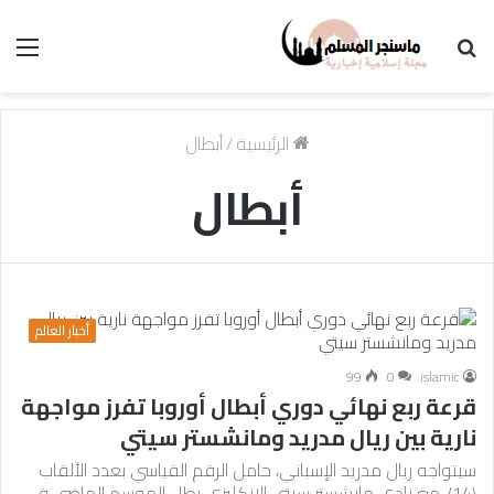
بحث
الق
عن
الرئيسية
/
أبطال
أبطال
أخبار العالم
99
0
islamic
قرعة ربع نهائي دوري أبطال أوروبا تفرز مواجهة
نارية بين ريال مدريد ومانشستر سيتي
سيتواجه ريال مدريد الإسباني، حامل الرقم القياسي بعدد الألقاب
(14)، مع نادي مانشستر سيتي الإنكليزي بطل الموسم الماضي في