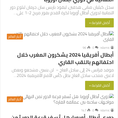
سجل كيليان مبابي هدفين، ليقود باريس سان جرمان لبلوغ دور
الثمانية لدوري أبطال أوروبا لكرة القدم بفوز مريح 2-1 على…
أكمل القراءة »
أخبار العالم
96
0
islamic
أبطال أفريقيا 2024 يشكرون المغرب خلال
احتفالهم باللقب القاري
موفد فرانس 24 إلى ساحل العاج – لن ينسى مشجعو وبعض
لاعبي منتخب ساحل العاج بطل كأس الأمم الأفريقية 2024…
أكمل القراءة »
أخبار العالم
147
0
islamic
دوري أبطال أوروبا: هل تُسفر قرعة الدور ثمن