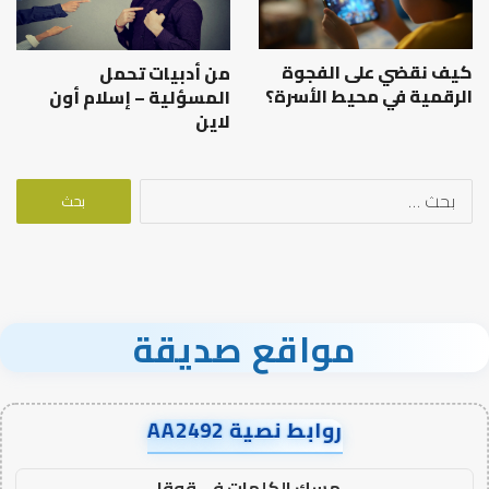
كيف نقضي على الفجوة
من أدبيات تحمل
الرقمية في محيط الأسرة؟
المسؤلية – إسلام أون
لاين
البحث
عن:
مواقع صديقة
روابط نصية AA2492
مسك الكلمات في قوقل