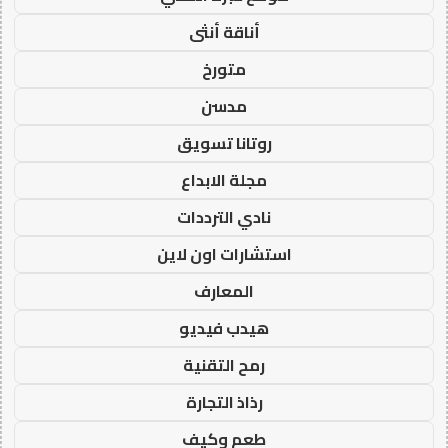
أناقة أنثى
متورخ
مدسن
روتانا تسويق
مجلة الابداع
نادي الترددات
استشارات اون لاين
المعارف
هيدب فيديو
رمح التقنية
رذاذ التجارة
طعم وكيف