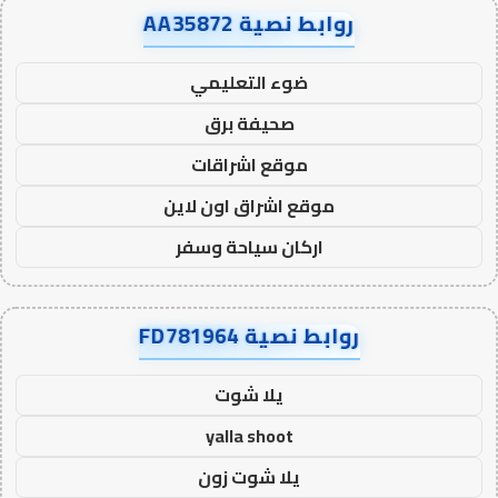
روابط نصية AA35872
ضوء التعليمي
صحيفة برق
موقع اشراقات
موقع اشراق اون لاين
اركان سياحة وسفر
روابط نصية FD781964
يلا شوت
yalla shoot
يلا شوت زون