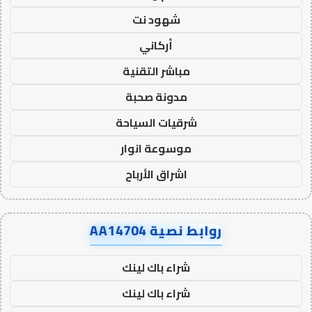
شهود نت
أركاني
مباشر التقنية
مدونة صحبة
شرقيات السياحة
موسوعة انوار
اشراق الأرباح
روابط نصية AA14704
شراء باك لينك
شراء باك لينك