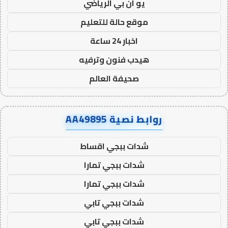
يو ان بي الرياضي
موقع حالة للتعليم
اخبار 24 ساعة
هيدب فنون وترفيه
صحيفة العالم
روابط نصية AA49895
شدات ببجي اقساط
شدات ببجي تمارا
شدات ببجي تمارا
شدات ببجي تابي
شدات ببجي تابي