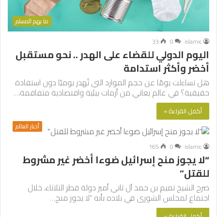
ما يهم المسلم
33
0
islamic
اليوم الدولي للقضاء على الهدر .. نحو مستقبل
أخضر وأكثر استدامة
هل تساءلت يومًا عن حجم الموارد التي تُهدر يوميًا دون استفادة
حقيقية؟ في عالم يعاني من أزمات بيئية واقتصادية متفاقمة،…
أكمل القراءة »
أخبار العالم
165
0
islamic
“لا يجوز منح إسرائيل ضوءا أخضر غير مشروط
للقتل”
صرح الشيخ تميم بن حمد آل ثاني أمير دولة قطر الثلاثاء، خلال
اجتماع لمجلس الشورى في بلاده بأنه “لا يجوز منح…
أكمل القراءة »