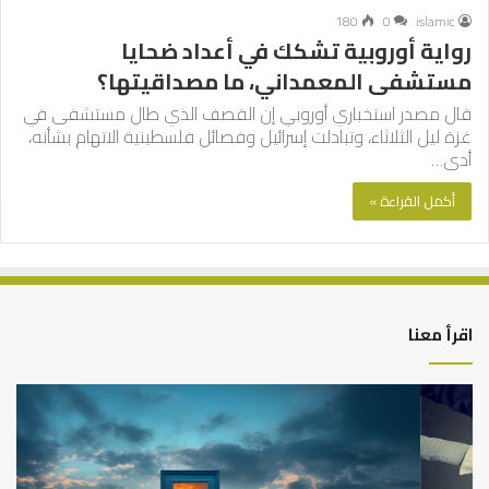
180
0
islamic
رواية أوروبية تشكك في أعداد ضحايا
مستشفى المعمداني، ما مصداقيتها؟
قال مصدر استخباري أوروبي إن القصف الذي طال مستشفى في
غزة ليل الثلاثاء، وتبادلت إسرائيل وفصائل فلسطينية الاتهام بشأنه،
أدى…
أكمل القراءة »
اقرأ معنا
التوازن
كي
بين
تش
عمل
الع
الدنيا
شخ
وطلب
الإ