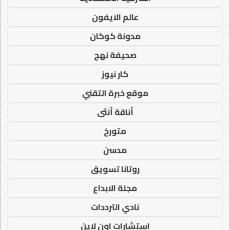
عالم الايفون
مدونة كوكان
صحيفة نهج
كار نيوز
موقع خبرة التقني
أناقة أنثى
متورخ
مدسن
روتانا تسويق
مجلة الابداع
نادي الترددات
استشارات اون لاين