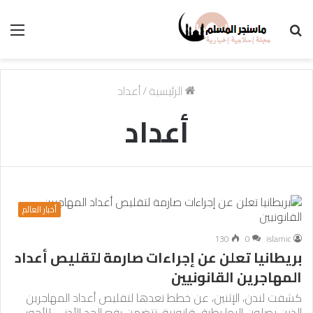
بحث
الق
عن
الرئيسية
/
أعداد
أعداد
أخبار العالم
130
0
islamic
بريطانيا تعلن عن إجراءات صارمة لتقليص أعداد
المهاجرين القانونيين
كشفت لندن، الإثنين، عن خطط تعدها لتقليص أعداد المهاجرين
الذين يصلون إليها بطرق قانونية، تتضمن رفع الحد الأدنى للأجور