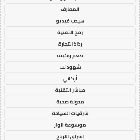
المعارف
هيدب فيديو
رمح التقنية
رذاذ التجارة
طعم وكيف
شهود نت
أركاني
مباشر التقنية
مدونة صحبة
شرقيات السياحة
موسوعة انوار
اشراق الأرباح