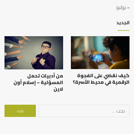
« يوليو
الجديد
كيف نقضي على الفجوة
من أدبيات تحمل
الرقمية في محيط الأسرة؟
المسؤلية – إسلام أون
لاين
البحث
عن: