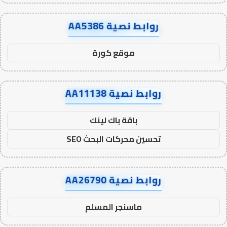
روابط نصية AA5386
موقع كورة
روابط نصية AA11138
باقة باك لينك
تحسين محركات البحث SEO
روابط نصية AA26790
ماسنجر المسلم