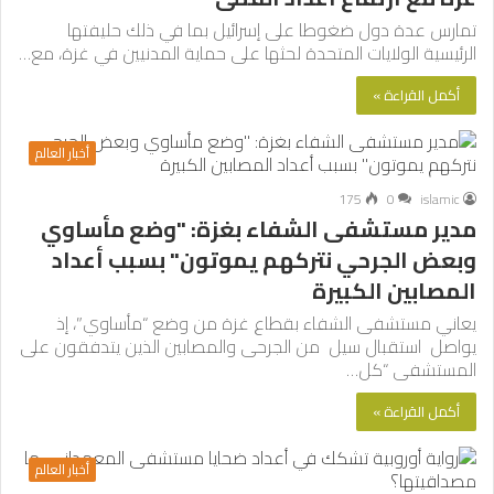
تمارس عدة دول ضغوطا على إسرائيل بما في ذلك حليفتها
الرئيسية الولايات المتحدة لحثها على حماية المدنيين في غزة، مع…
أكمل القراءة »
أخبار العالم
175
0
islamic
مدير مستشفى الشفاء بغزة: "وضع مأساوي
وبعض الجرحي نتركهم يموتون" بسبب أعداد
المصابين الكبيرة
يعاني مستشفى الشفاء بقطاع غزة من وضع “مأساوي”، إذ
يواصل استقبال سيل من الجرحى والمصابين الذين يتدفقون على
المستشفى “كل…
أكمل القراءة »
أخبار العالم