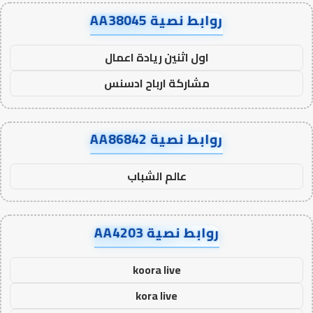
روابط نصية AA38045
اول اثنين ريادة اعمال
مشاركة ارباح ادسنس
روابط نصية AA86842
عالم الشباب
روابط نصية AA4203
koora live
kora live