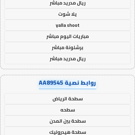
ريال مدريد مباشر
يلا شوت
yalla shoot
مباريات اليوم مباشر
برشلونة مباشر
ريال مدريد مباشر
روابط نصية AA89545
سطحة الرياض
سطحه
سطحة بين المدن
سطحة هيدروليك