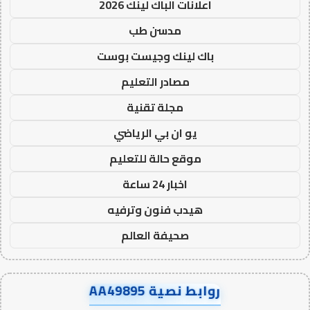
اعلانات الباك لينك 2026
مدسن طب
باك لينك وجيست بوست
مصادر التعليم
مجلة تقنية
يو ان بي الرياضي
موقع حالة للتعليم
اخبار 24 ساعة
هيدب فنون وترفيه
صحيفة العالم
روابط نصية AA49895