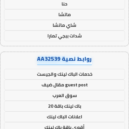
حنا
ماتشا
شاي ماتشا
شدات ببجي تمارا
روابط نصية AA32539
خدمات الباك لينك والجيست
guest post مقال ضيف
سوق العرب
باك لينك باقة 20
اعلانات الباك لينك
أقوى باقة باك لينك