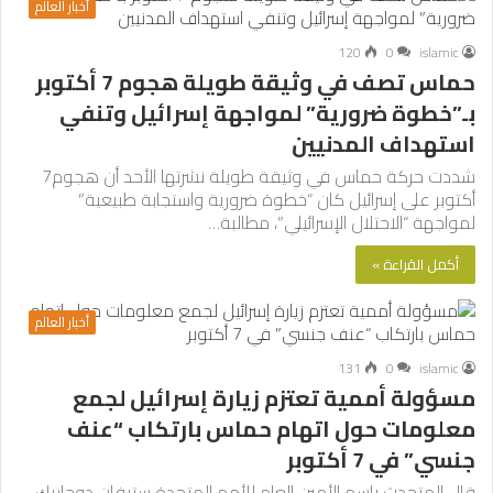
أخبار العالم
120
0
islamic
حماس تصف في وثيقة طويلة هجوم 7 أكتوبر
بـ”خطوة ضرورية” لمواجهة إسرائيل وتنفي
استهداف المدنيين
شددت حركة حماس في وثيقة طويلة نشرتها الأحد أن هجوم7
أكتوبر على إسرائيل كان “خطوة ضرورية واستجابة طبيعية”
لمواجهة “الاحتلال الإسرائيلي”، مطالبة…
أكمل القراءة »
أخبار العالم
131
0
islamic
مسؤولة أممية تعتزم زيارة إسرائيل لجمع
معلومات حول اتهام حماس بارتكاب “عنف
جنسي” في 7 أكتوبر
قال المتحدث باسم الأمين العام للأمم المتحدة ستيفان دوجاريك