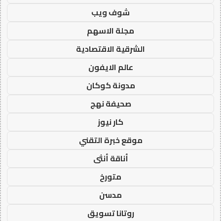
شوف ويب
مجلة الاسهم
الشرقية الاقتصادية
عالم الايفون
مدونة كوكان
صحيفة نهج
كار نيوز
موقع خبرة التقني
أناقة أنثى
متورخ
مدسن
روتانا تسويق