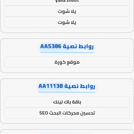
يلا شوت
يلا شوت
روابط نصية AA5386
موقع كورة
روابط نصية AA11138
باقة باك لينك
تحسين محركات البحث SEO