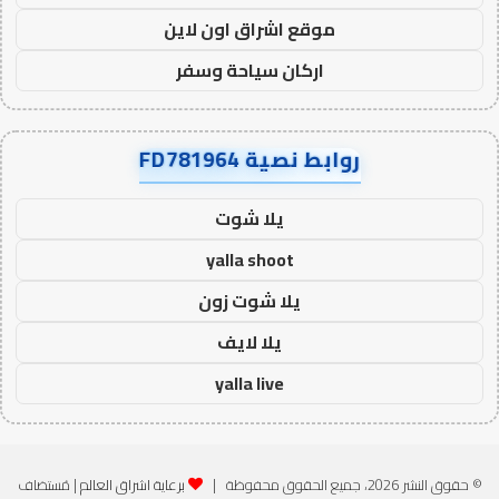
موقع اشراق اون لاين
اركان سياحة وسفر
روابط نصية FD781964
يلا شوت
yalla shoot
يلا شوت زون
يلا لايف
yalla live
© حقوق النشر 2026، جميع الحقوق محفوظة |
برعاية اشراق العالم
| مُستضاف