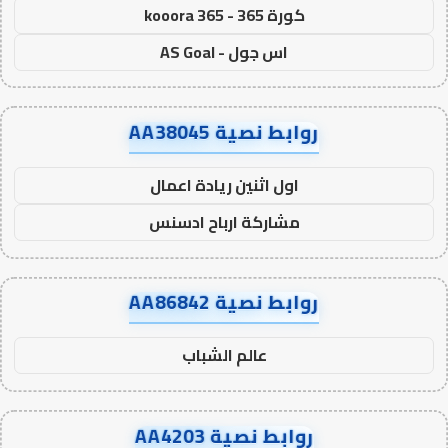
كورة 365 - kooora 365
اس جول - AS Goal
روابط نصية AA38045
اول اثنين ريادة اعمال
مشاركة ارباح ادسنس
روابط نصية AA86842
عالم الشباب
روابط نصية AA4203