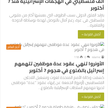
ألف فلسطيني في الهجمات الإسرائيلية منذ 7
أكتوبر
يتزايد القلق الدولي بسبب الظروف التي يعيشها أكثر من مليوني
فلسطيني في غزة، رغم آمال بالتوصل لهدنة بوساطة الدوحة
والقاهرة…
أكمل القراءة »
أخبار العالم
118
0
islamic
الأونروا تنهي عقود عدة موظفين تتهمهم
إسرائيل بالضلوع في هجوم 7 أكتوبر
كشفت وكالة الأمم المتحدة لغوث وتشغيل اللاجئين
الفلسطينيين (أونروا) الجمعة عن إنهاء عقود “عدة” موظفين
لديها تتهمهم السلطات الإسرائيلية بالضلوع…
أكمل القراءة »