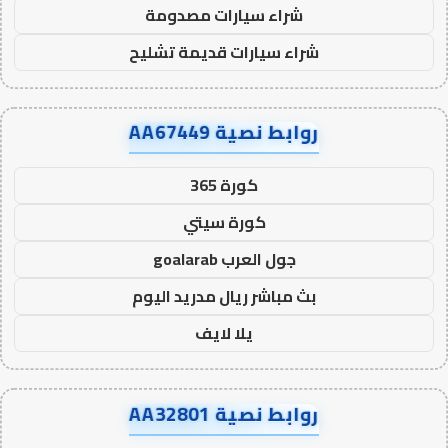
شراء سيارات مصدومة
شراء سيارات قديمة تشليح
روابط نصية AA67449
كورة 365
كورة سيتي
جول العرب goalarab
بث مباشر ريال مدريد اليوم
يلا لايف
روابط نصية AA32801