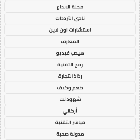
مجلة الابداع
نادي الترددات
استشارات اون لاين
المعارف
هيدب فيديو
رمح التقنية
رذاذ التجارة
طعم وكيف
شهود نت
أركاني
مباشر التقنية
مدونة صحبة