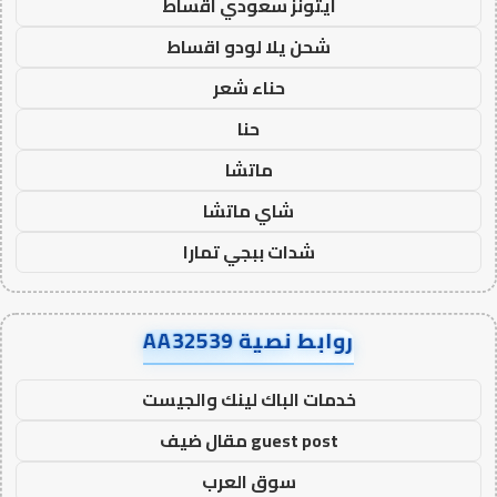
ايتونز سعودي اقساط
شحن يلا لودو اقساط
حناء شعر
حنا
ماتشا
شاي ماتشا
شدات ببجي تمارا
روابط نصية AA32539
خدمات الباك لينك والجيست
guest post مقال ضيف
سوق العرب