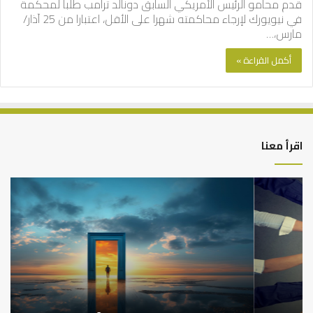
قدم محامو الرئيس الأمريكي السابق دونالد ترامب طلبا لمحكمة
في نيويورك لإرجاء محاكمته شهرا على الأقل، اعتبارا من 25 آذار/
مارس،…
أكمل القراءة »
اقرأ معنا
التوازن
كي
بين
تش
عمل
الع
الدنيا
شخ
وطلب
الإ
الآخرة