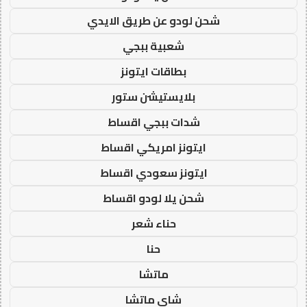
شحن لودو عن طريق الايدي
شعبية ببجي
بطاقات ايتونز
بلايستيشن ستور
شدات ببجي اقساط
ايتونز امريكي اقساط
ايتونز سعودي اقساط
شحن يلا لودو اقساط
حناء شعر
حنا
ماتشا
شاي ماتشا