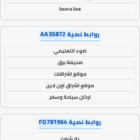
koora live
روابط نصية AA35872
ضوء التعليمي
صحيفة برق
موقع اشراقات
موقع اشراق اون لاين
اركان سياحة وسفر
روابط نصية FD781964
يلا شوت