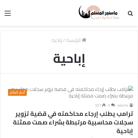
بحث
الق
عن
الرئيسية
/
إباحية
إباحية
أخبار العالم
101
0
islamic
ترامب يطلب إرجاء محاكمته في قضية تزوير
سجلات محاسبية مرتبطة بشراء صمت ممثلة
إباحية