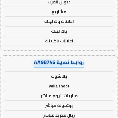
ديوان العرب
مشاريع
اعلانات باك لينك
باك لينك
اعلانات باكلينك
روابط نصية AA98746
يلا شوت
yalla shoot
مباريات اليوم مباشر
برشلونة مباشر
ريال مدريد مباشر