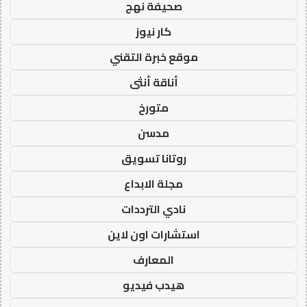
صحيفة نهج
كار نيوز
موقع خبرة التقني
أناقة أنثى
متورخ
مدسن
روتانا تسويق
مجلة الابداع
نادي الترددات
استشارات اون لاين
المعارف
هيدب فيديو