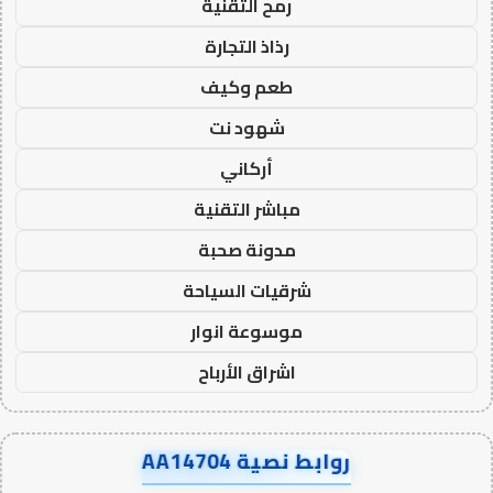
رمح التقنية
رذاذ التجارة
طعم وكيف
شهود نت
أركاني
مباشر التقنية
مدونة صحبة
شرقيات السياحة
موسوعة انوار
اشراق الأرباح
روابط نصية AA14704