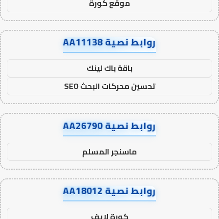
موقع كورة
روابط نصية AA11138
باقة باك لينك
تحسين محركات البحث SEO
روابط نصية AA26790
ماسنجر المسلم
روابط نصية AA18012
كورة لايف