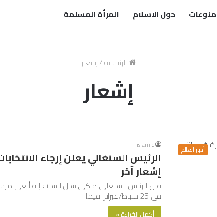
منوعات
حول الاسلام
المرأة المسلمة
الرئيسية
/
إشعار
إشعار
islamic
أخبار العالم
إشعار آخر
قال الرئيس السنغالي ماكي سال السبت إنه ألغى مرسو
في 25 شباط/فبراير. فيما…
أكمل القراءة »