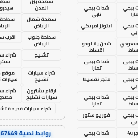
سطحة بين
سطح
 ببجي
شدات ببجي
المدن
هيدرو
ارا
تابي
سطحة شمال
سطحة 
 ببجي
ايتونز امريكي
الرياض
الري
بي
سطحة جنوب
اقرب س
 سعودي
شحن يلا لودو
الرياض
ساط
اقساط
تشليح
شراء سي
 ببجي
شدات ببجي
سكرا
ساط
تمارا
شراء سيارات
موقع ش
 ببجي
متجر تقسيط
تشليح
سيارات 
بي
ارقام يشترون
شراء سي
 ببجي
شدات ببجي
سيارات تشليح
مصدو
ساط
تمارا
شراء سيارات قديمة تشل
 ببجي
فور يو ستور
بي
روابط نصية AA67449
 4u
شدات ببجي