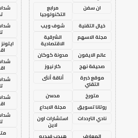
ان سفن
مرابع
شدات
التكنولوجيا
تم
خيال التقنية
شوف ويب
شدات
تا
مجلة الاسهم
الشرقية
الاقتصادية
ايتونز
اق
عالم الايفون
مدونة كوكان
شدات
صحيفة نهج
كار نيوز
اق
موقع خبرة
أناقة أنثى
شدات
التقني
تا
متورخ
مدسن
شدات
اق
روتانا تسويق
مجلة الابداع
شدات
نادي الترددات
استشارات اون
تا
لاين
متجر
المعارف
هيدب فيديو