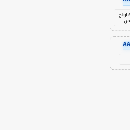
ارباح
س