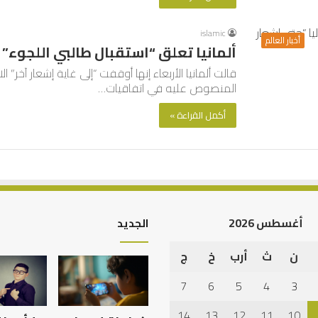
islamic
أخبار العالم
ألمانيا تعلق “استقبال طالبي اللجوء” ا
قالت ألمانيا الأربعاء إنها أوقفت “إلى غاية إشعار آخر”
المنصوص عليه في اتفاقيات…
أكمل القراءة »
أغسطس 2026
الجديد
ن
ث
أرب
خ
ج
كيف
تشكل
7
6
5
4
3
العبادات
شخصية
14
13
12
11
10