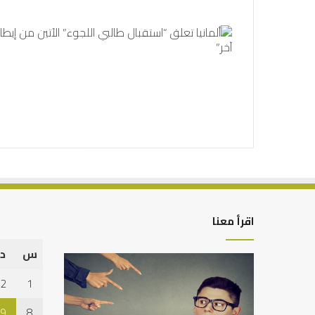
اقرأ معنا
س
د
من
التوازن
أدبيات
بين
2
1
تحمل
عمل
المسؤلية
الدنيا
9
8