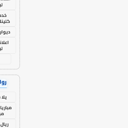
لي
خدما
كلينك 26
ديوان
اعلان
لي
رواب
يلا
مباريا
مب
ريال 