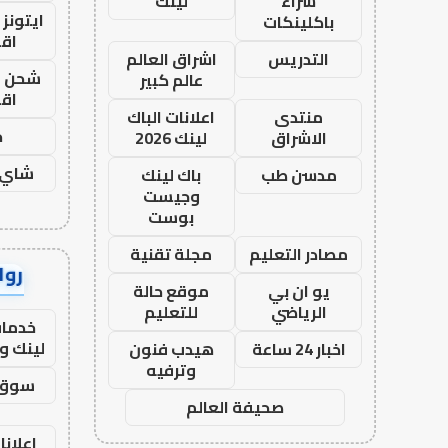
شراء
لينك
ايتونز
باكلينكات
اق
التدريس
اشراق العالم
شحن يل
عالم كبير
اق
منتدى
اعلانات الباك
ح
الاشراق
لينك 2026
شاي 
مدسن طب
باك لينك
وجيست
بوست
مصادر التعليم
مجلة تقنية
رواب
يو ان بي
موقع حالة
الرياضي
للتعليم
خدمات
لينك و
اخبار 24 ساعة
هيدب فنون
وترفيه
سوق 
صحيفة العالم
اعلانا