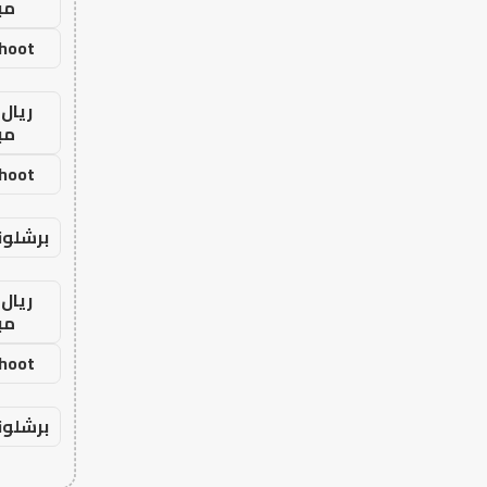
مب
shoot
ريال 
مب
shoot
برشلون
ريال 
مب
shoot
برشلون