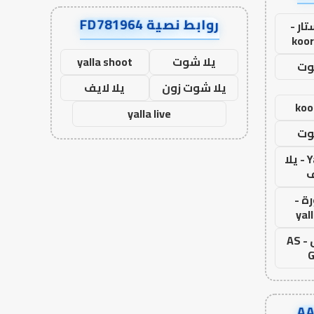
روابط نصية FD781964
ار -
koor
يلا شوت
yalla shoot
وت
يلا شوت زون
يلا لايف
koo
yalla live
وت
Yalla Live - يلا
ف
ة -
yal
اس جول - AS
G