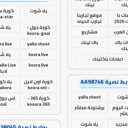
نك
لينك
يلا شوت
كورة ست
ت با
موقع تجاربنا
a-star
20
تجارب الحياه
كورة جول -
يلا ش
 العرب
مشاريع
koora-goal
ات باك
باك لينك
ra live
yalla shoot
نك
koora live
يلا ش
اعلانات باكلينك
koora live
لاي
ط نصية AA98746
كورة اون لاين
يلا كور
lakora
- koora onl
 شوت
yalla shoot
كورة 365 -
oal
kooora 365
ت اليوم
برشلونة مباشر
اشر
مدريد
يلا شوت
روابط نصية AA38045