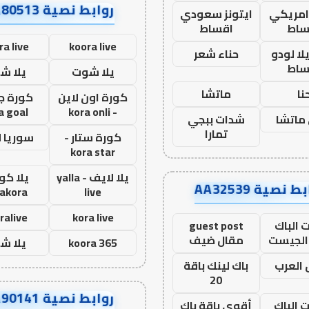
روابط نصية AA80513
 امريكي
ايتونز سعودي
ساط
اقساط
ra live
koora live
ا لودو
حناء شعر
ساط
يلا شوت
يلا ش
نا
ماتشا
كورة اون لاين
كورة ج
a goal
- kora onli
ماتشا
شدات ببجي
تمارا
كورة ستار -
سوريا 
kora star
يلا لايف - yalla
يلا كور
ط نصية AA32539
lakora
live
ralive
kora live
 الباك
guest post
الجيست
مقال ضيف
koora 365
يلا ش
العرب
باك لينك باقة
20
روابط نصية AA90141
ت الباك
أقوى باقة باك