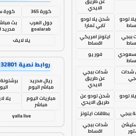
عن طريق
الايدي
كورة 365
كورة س
ا لودو
شحن يلا لودو
جول العرب
بث مباشر
ساط
تابي تمارا
goalarab
مدريد ا
 ببجي
ايتونز امريكي
يلا لايف
ساط
اقساط
 سعودي
فور يو
ساط
روابط نصية AA32801
شدات
شدات ببجي
جي
عن طريق
ريال مدريد
برشلونة 
الايدي
مباشر اليوم
اليو
ا لودو
شحن لودو عن
مباريات اليوم
يلا لا
طريق الايدي
مباشر
 ببجي
بطاقات ايتونز
yalla live
ستيشن
شدات ببجي
ور
اقساط