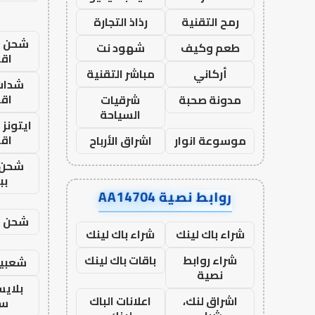
رمح التقنية
رذاذ التجارة
شحن يل
طعم وكيف
شهود نت
اق
أركاني
مباشر التقنية
شدات
اق
مدونة صحبة
شرقيات
السياحة
ايتونز
اق
موسوعة انوار
اشراق الأرباح
شحن 
بب
روابط نصية AA14704
شحن يل
شراء باك لينك
شراء باك لينك
شراء روابط
باقات باك لينك
شعبية
نصية
بلاي
اشراق لنك،
اعلانات الباك
ست