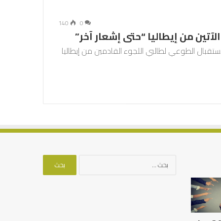
140
0
لآتين من إيطاليا “حتى إشعار آخر”
 الاستقبال الطوعي لطالبي اللجوء القادمين من إيطاليا
البحث
عن:
أهم
كيف
أسباب
نقضي
عدم
على
استجابة
الفجوة