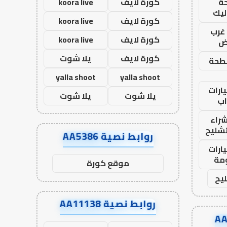
ة
كورة لايف
koora live
ليك
كورة لايف
koora live
غرب
كورة لايف
koora live
اض
كورة لايف
يلا شوت
طحة
yalla shoot
yalla shoot
ارات
يلا شوت
يلا شوت
ب
راء
تشليح
روابط نصية AA5386
ارات
مة
موقع كورة
يح
روابط نصية AA11138