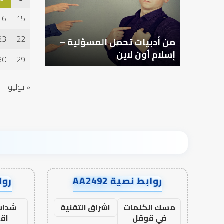
–
وطلب
إسلام
الآخرة
16
15
أون
لاين
23
22
وة
من أدبيات تحمل المسؤلية –
التوازن بي
رة؟
إسلام أون لاين
الآخرة
30
29
« يوليو
روابط نصية AA2492
رواب
مسك الكلمات
اشراق التقنية
شدات
في قوقل
اق