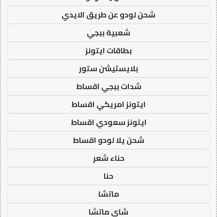
شحن لودو عن طريق الايدي
شعبية ببجي
بطاقات ايتونز
بلايستيشن ستور
شدات ببجي اقساط
ايتونز امريكي اقساط
ايتونز سعودي اقساط
شحن يلا لودو اقساط
حناء شعر
حنا
ماتشا
شاي ماتشا