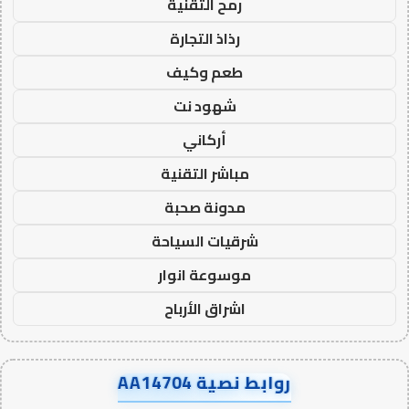
رمح التقنية
رذاذ التجارة
طعم وكيف
شهود نت
أركاني
مباشر التقنية
مدونة صحبة
شرقيات السياحة
موسوعة انوار
اشراق الأرباح
روابط نصية AA14704