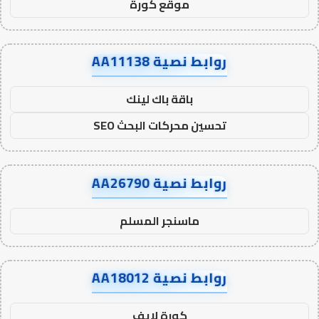
موقع كورة
روابط نصية AA11138
باقة باك لينك
تحسين محركات البحث SEO
روابط نصية AA26790
ماسنجر المسلم
روابط نصية AA18012
كورة لايف