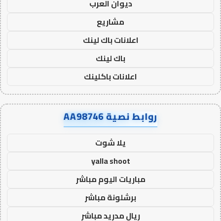
ديوان العرب
مشاريع
اعلانات باك لينك
باك لينك
اعلانات باكلينك
روابط نصية AA98746
يلا شوت
yalla shoot
مباريات اليوم مباشر
برشلونة مباشر
ريال مدريد مباشر