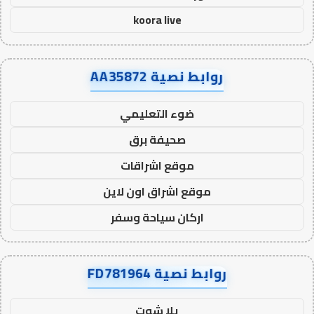
koora live
روابط نصية AA35872
ضوء التعليمي
صحيفة برق
موقع اشراقات
موقع اشراق اون لاين
اركان سياحة وسفر
روابط نصية FD781964
يلا شوت