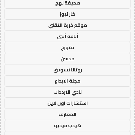
صحيفة نهج
كار نيوز
موقع خبرة التقني
أناقة أنثى
متورخ
مدسن
روتانا تسويق
مجلة الابداع
نادي الترددات
استشارات اون لاين
المعارف
هيدب فيديو