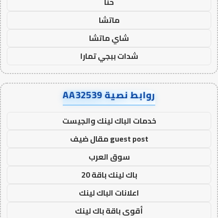
حنا
ماتشا
شاي ماتشا
شدات ببجي تمارا
روابط نصية AA32539
خدمات الباك لينك والجيست
guest post مقال ضيف
سوق العرب
باك لينك باقة 20
اعلانات الباك لينك
أقوى باقة باك لينك