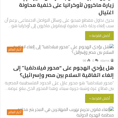
زيارة ماكرون لأوكرانيا على خلفية محاولة
اغتيال
يجري تداول مقطع فيديو على وسائل التواصل الاجتماعي يزعم أن
سبب إلغاء رحلة كانت مقررة لإيمانويل ماكرون إلى أوكرانيا هو…
أكمل القراءة »
أخبار العالم
98
0
islamic
هل يؤدي الهجوم على “محور فيلادلفيا” إلى
إلغاء اتفاقية السلام بين مصر وإسرائيل؟
“محور فيلادلفيا” هو محور عازل على الحدود الفلسطينية المصرية
بين قطاع غزة وشبه جزيرة سيناء. وهذا المحور، الذي يبلغ عرضه…
أكمل القراءة »
أخبار العالم