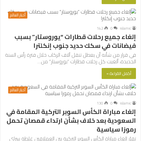
أخبار العالم
142
0
islamic
إلغاء جميع رحلات قطارات “يوروستار” بسبب
فيضانات في سكك حديد جنوب إنكلترا
في قرار من شأنه أن يعطل تنقل آلاف الركاب خلال فترة رأس السنة
الجديدة، ألغيت كل رحلات قطارات “يوروستار” من…
أكمل القراءة »
أخبار العالم
130
0
islamic
إلغاء مباراة الكأس السوبر التركية المقامة في
السعودية بعد خلاف بشأن ارتداء قمصان تحمل
رموزا سياسية
تقرّر إلغاء مباراة الكأس السوبر التركية بين العملاقين غلطة سراي