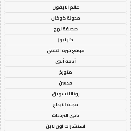
عالم الايفون
مدونة كوكان
صحيفة نهج
كار نيوز
موقع خبرة التقني
أناقة أنثى
متورخ
مدسن
روتانا تسويق
مجلة الابداع
نادي الترددات
استشارات اون لاين