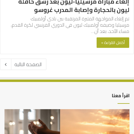
إلغاء مباراة مرسيليا-ليون بعد رشق حافلة
ليون بالحجارة وإصابة المدرب غروسو
تم إلغاء المواجهة المثيرة المرتقبة بين نادي أولمبيك
مرسيليا وضيفه أولمبيك ليون في الدوري الفرنسي لكرة القدم،
مساء الأحد، بعد أن…
أكمل القراءة »
الصفحة التالية
اقرأ معنا
أهم
الع
أسباب
الع
عدم
بين
استجابة
الإ