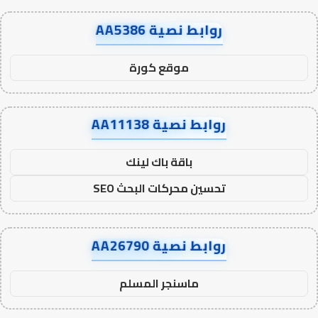
روابط نصية AA5386
موقع كورة
روابط نصية AA11138
باقة باك لينك
تحسين محركات البحث SEO
روابط نصية AA26790
ماسنجر المسلم