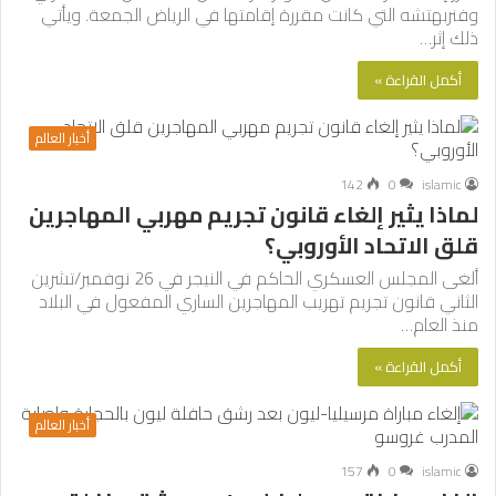
وفنربهتشه التي كانت مقررة إقامتها في الرياض الجمعة. ويأتي
ذلك إثر…
أكمل القراءة »
أخبار العالم
142
0
islamic
لماذا يثير إلغاء قانون تجريم مهربي المهاجرين
قلق الاتحاد الأوروبي؟
ألغى المجلس العسكري الحاكم في النيجر في 26 نوفمبر/تشرين
الثاني قانون تجريم تهريب المهاجرين الساري المفعول في البلاد
منذ العام…
أكمل القراءة »
أخبار العالم
157
0
islamic