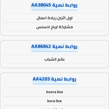
روابط نصية AA38045
اول اثنين ريادة اعمال
مشاركة ارباح ادسنس
روابط نصية AA86842
عالم الشباب
روابط نصية AA4203
koora live
kora live