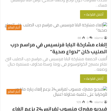
مساء…
أكمل القراءة »
أخبار العالم
88
0
islamic
إلغاء مشاركة البابا فرنسيس في مراسم درب
الصليب كان “لدواع صحية”
أُلغيت الجمعة مشاركة البابا فرنسيس في مراسم درب الصليب التي
تقام بمسرح الكولوسيوم في روما، وسط مخاوف مستمرة حيال
وضعه…
أكمل القراءة »
أخبار العالم
105
0
islamic
فيديو مفبرك منسوب لفرانس24 يزعم إلغاء