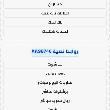
مشاريع
اعلانات باك لينك
باك لينك
اعلانات باكلينك
روابط نصية AA98746
يلا شوت
yalla shoot
مباريات اليوم مباشر
برشلونة مباشر
ريال مدريد مباشر
يلا شوت