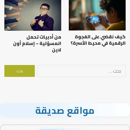
كيف نقضي على الفجوة
من أدبيات تحمل
الرقمية في محيط الأسرة؟
المسؤلية – إسلام أون
لاين
البحث
عن:
مواقع صديقة