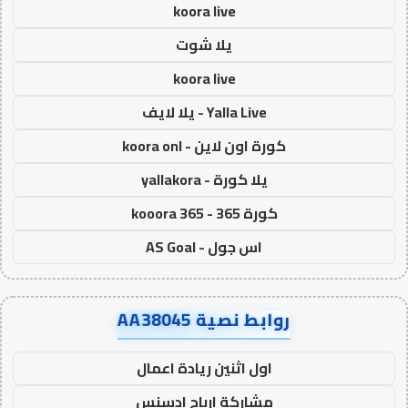
koora live
يلا شوت
koora live
Yalla Live - يلا لايف
كورة اون لاين - koora onl
يلا كورة - yallakora
كورة 365 - kooora 365
اس جول - AS Goal
روابط نصية AA38045
اول اثنين ريادة اعمال
مشاركة ارباح ادسنس