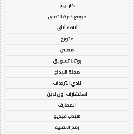
كار نيوز
موقع خبرة التقني
أناقة أنثى
متورخ
مدسن
روتانا تسويق
مجلة الابداع
نادي الترددات
استشارات اون لاين
المعارف
هيدب فيديو
رمح التقنية