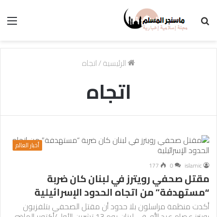
بحث
الق
عن
الرئيسية
/
اتجاه
اتجاه
أخبار العالم
177
0
islamic
مقتل صحفي رويترز في لبنان كان ضربة
“مستهدفة” من اتجاه الحدود الإسرائيلية
أكدت منظمة مراسلون بلا حدود أن مقتل الصحفي بتلفزيون
رويترز عصام عبد الله، في لبنان يوم 13 تشرين الأول/أكتوبر الماضي،