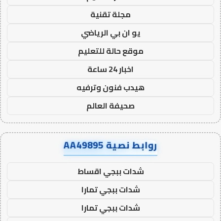
مجلة تقنية
يو ان بي الرياضي
موقع حالة للتعليم
اخبار 24 ساعة
هيدب فنون وترفيه
صحيفة العالم
روابط نصية AA49895
شدات ببجي اقساط
شدات ببجي تمارا
شدات ببجي تمارا