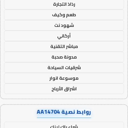
رذاذ التجارة
طعم وكيف
شهود نت
أركاني
مباشر التقنية
مدونة صحبة
شرقيات السياحة
موسوعة انوار
اشراق الأرباح
روابط نصية AA14704
شراء باك لينك