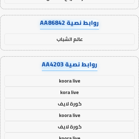
روابط نصية AA86842
عالم الشباب
روابط نصية AA4203
koora live
kora live
كورة لايف
koora live
كورة لايف
koora live