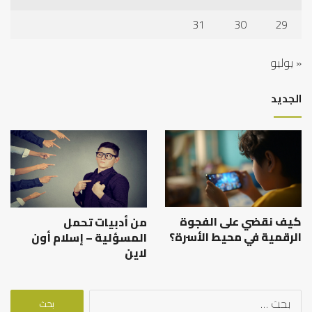
31
30
29
« يوليو
الجديد
كيف نقضي على الفجوة
من أدبيات تحمل
الرقمية في محيط الأسرة؟
المسؤلية – إسلام أون
لاين
البحث
عن: