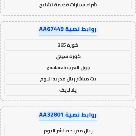
شراء سيارات قديمة تشليح
روابط نصية AA67449
كورة 365
كورة سيتي
جول العرب goalarab
بث مباشر ريال مدريد اليوم
يلا لايف
روابط نصية AA32801
ريال مدريد مباشر اليوم