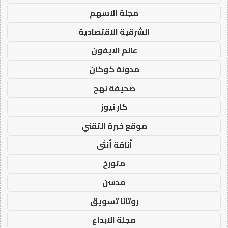
مجلة الاسهم
الشرقية الاقتصادية
عالم الايفون
مدونة كوكان
صحيفة نهج
كار نيوز
موقع خبرة التقني
أناقة أنثى
متورخ
مدسن
روتانا تسويق
مجلة الابداع