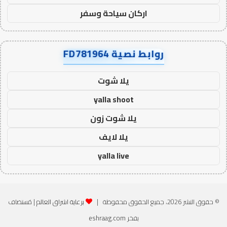
اركان سياحة وسفر
روابط نصية FD781964
يلا شوت
yalla shoot
يلا شوت زون
يلا لايف
yalla live
© حقوق النشر 2026، جميع الحقوق محفوظة |
برعاية اشراق العالم
| مُستضاف
بفخر
eshraag.com