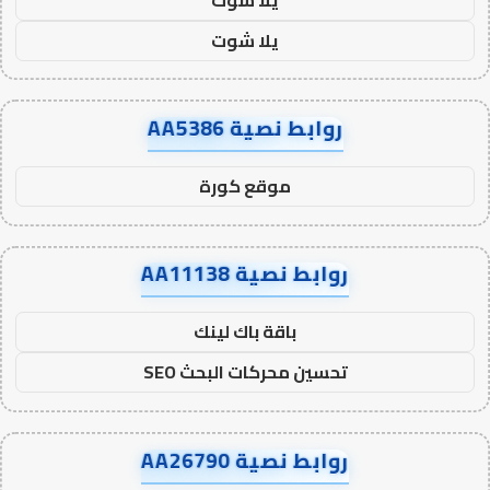
يلا شوت
روابط نصية AA5386
موقع كورة
روابط نصية AA11138
باقة باك لينك
تحسين محركات البحث SEO
روابط نصية AA26790