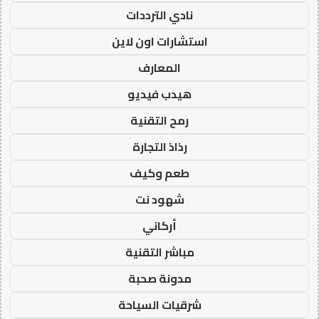
نادي الترددات
استشارات اون لاين
المعارف
هيدب فيديو
رمح التقنية
رذاذ التجارة
طعم وكيف
شهود نت
أركاني
مباشر التقنية
مدونة صحبة
شرقيات السياحة