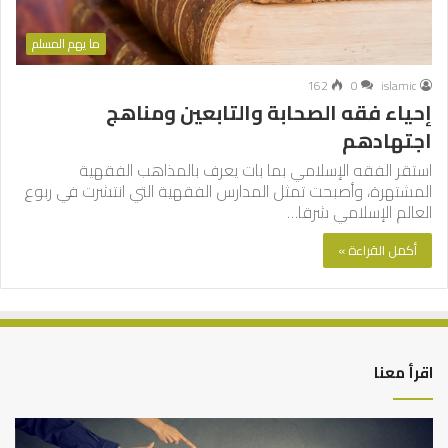
ما يهم المسلم
162
0
islamic
إحياء فقه الصحابة والتابعين ومناهج
اجتهادهم
استقر الفقه الإسلامي بما بات يعرف بالمذاهب الفقهية
المشتهرة، وأصبحت تمثل المدارس الفقهية التي انتشرت في ربوع
العالم الإسلامي شرقا…
أكمل القراءة »
اقرأ معنا
التوازن
كي