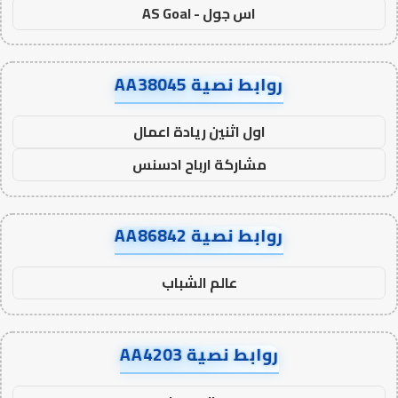
اس جول - AS Goal
روابط نصية AA38045
اول اثنين ريادة اعمال
مشاركة ارباح ادسنس
روابط نصية AA86842
عالم الشباب
روابط نصية AA4203