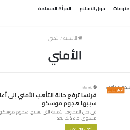
منوعات
حول الاسلام
المرأة المسلمة
الرئيسية
/
الأمني
الأمني
islamic
أخبار العالم
فرنسا ترفع حالة التأهب الأمني إلى أ
سببها هجوم موسكو
في ظل المخاوف الأمنية التي يسببها هجوم موسكو، قر
مستوى. جاء ذلك بعد…
أكمل القراءة »