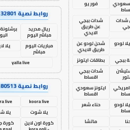
 سعودي
فور يو
ساط
روابط نصية AA32801
شدات
شدات ببجي
جي
عن طريق
ريال مدريد
برشلونة 
الايدي
مباشر اليوم
اليو
ا لودو
شحن لودو عن
مباريات اليوم
يلا لا
طريق الايدي
مباشر
 ببجي
بطاقات ايتونز
yalla live
ستيشن
شدات ببجي
ور
اقساط
روابط نصية AA80513
 امريكي
ايتونز سعودي
ساط
اقساط
ra live
koora live
ا لودو
حناء شعر
ساط
يلا شوت
يلا ش
نا
ماتشا
كورة اون لاين
كورة ج
a goal
- kora onli