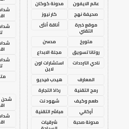
عالم الايفون
مدونة كوكان
شدات
صحيفة نهج
كار نيوز
اق
موقع خبرة
أناقة أنثى
شدات
التقني
تا
متورخ
مدسن
شدات
اق
روتانا تسويق
مجلة الابداع
شدات
نادي الترددات
استشارات اون
تا
لاين
متجر
المعارف
هيدب فيديو
رمح التقنية
رذاذ التجارة
شحن يل
طعم وكيف
شهود نت
اق
أركاني
مباشر التقنية
شدات
اق
مدونة صحبة
شرقيات
السياحة