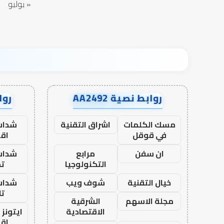
« يوليو
روابط نصية AA2492
رواب
مسك الكلمات
اشراق التقنية
شدات
في قوقل
اق
ان سفن
مرابع
شدات
التكنولوجيا
تم
خيال التقنية
شوف ويب
شدات
تا
مجلة الاسهم
الشرقية
الاقتصادية
ايتونز
اق