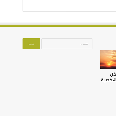
البحث
عن:
الرصيد
التوازن
التربوي
بين
والطفولة
عمل
المبكرة
الدنيا
كل
..
وطلب
كيف
الآخرة
 شخصية
نترجم
الرصيد التربوي والطفولة
خبرات
المبكرة .. كيف نترجم خبرات ما
التوازن بين عمل الدن
ما
قبل المدرسة إلى نجاح؟
الآخرة
قبل
المدرسة
إلى