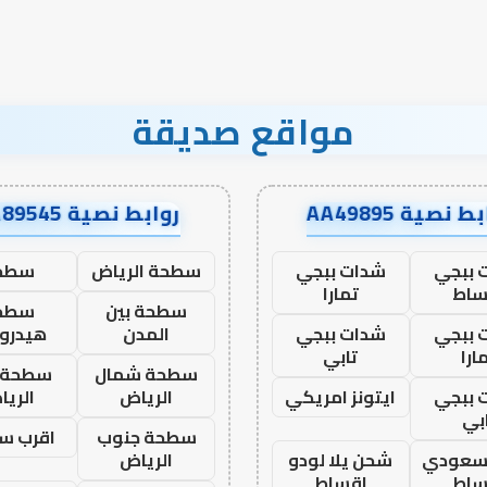
مواقع صديقة
ط نصية AA49895
روابط نصية AA89545
 ببجي
شدات ببجي
سطحة الرياض
سطح
ساط
تمارا
سطحة بين
سطح
 ببجي
شدات ببجي
المدن
هيدرو
ارا
تابي
سطحة شمال
سطحة 
 ببجي
ايتونز امريكي
الرياض
الري
بي
سطحة جنوب
اقرب س
 سعودي
شحن يلا لودو
الرياض
ساط
اقساط