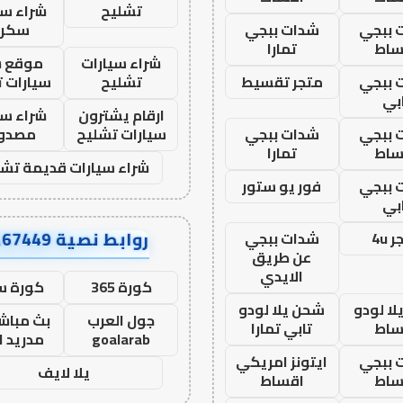
تشليح
شراء سي
 ببجي
شدات ببجي
سكرا
ساط
تمارا
شراء سيارات
موقع ش
 ببجي
متجر تقسيط
تشليح
سيارات 
بي
ارقام يشترون
شراء سي
 ببجي
شدات ببجي
سيارات تشليح
مصدو
ساط
تمارا
شراء سيارات قديمة تشل
 ببجي
فور يو ستور
بي
روابط نصية AA67449
 4u
شدات ببجي
عن طريق
الايدي
كورة 365
كورة س
ا لودو
شحن يلا لودو
جول العرب
بث مباشر
ساط
تابي تمارا
goalarab
مدريد ا
 ببجي
ايتونز امريكي
يلا لايف
ساط
اقساط