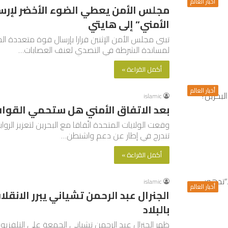
أخبار العالم
مجلس الأمن يعطي الضوء الأخضر لإرس
الأمني” إلى هايتي
تبنى مجلس الأمن الإثنين قرارا بإرسال قوة متعددة الج
لمساندة الشرطة في التصدي لعنف العصابات…
أكمل القراءة »
أخبار العالم
islamic
بعد الاتفاق الأمني هل ستحمي القوات 
وقعت الولايات المتحدة اتّفاقا مع البحرين لتعزيز الرو
تندرج في إطار عن دعم واشنطن…
أكمل القراءة »
islamic
أخبار العالم
الجنرال عبد الرحمن تشياني يبرر الانقلا
بالبلاد
ظهر الجنرال عبد الرحمن تشياني الجمعة على التلفزيون