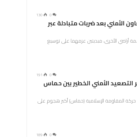
130
0
ون الأمني بعد ضربات متبادلة عبر
مة أراضي الأخرى، مبديتين عزمهما على توسيع
191
0
ر: نشرة خاصة على فرانس24 إثر التصعيد الأمني الخطير بين حماس
 حركة المقاومة الإسلامية (حماس) أكبر هجوم على
189
0