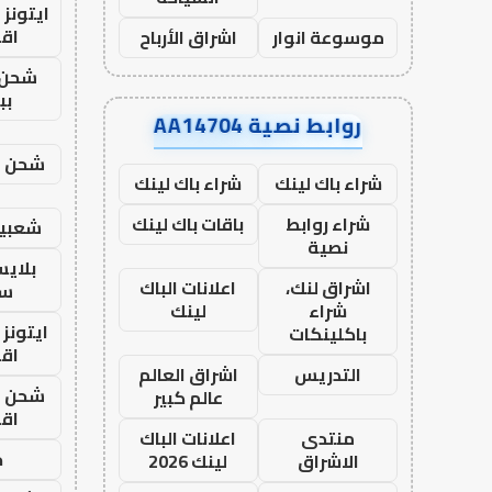
ايتونز
اق
موسوعة انوار
اشراق الأرباح
شحن 
بب
روابط نصية AA14704
شحن يل
شراء باك لينك
شراء باك لينك
شراء روابط
باقات باك لينك
شعبية
نصية
بلاي
اشراق لنك،
اعلانات الباك
ست
شراء
لينك
ايتونز
باكلينكات
اق
التدريس
اشراق العالم
شحن يل
عالم كبير
اق
منتدى
اعلانات الباك
ح
الاشراق
لينك 2026