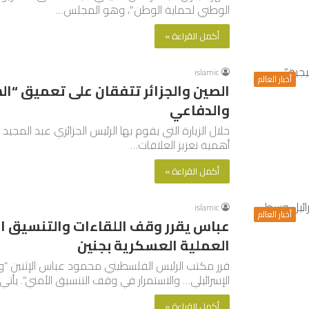
الوطني لحماية الوطن”، وهو المجلس…
أكمل القراءة »
islamic
أخبار العالم
الصين والجزائر تتفقان على تعميق “الش
والدفاعي
خلال الزيارة التي يقوم بها الرئيس الجزائري عبد المجيد
أهمية تعزيز العلاقات…
أكمل القراءة »
islamic
أخبار العالم
عباس يقرر وقف اللقاءات والتنسيق ال
العملية العسكرية بجنين
قرر مكتب الرئيس الفلسطيني محمود عباس الإثنين “وق
الإسرائيلي… والاستمرار في وقف التنسيق الأمني”. يأتي
أكمل القراءة »