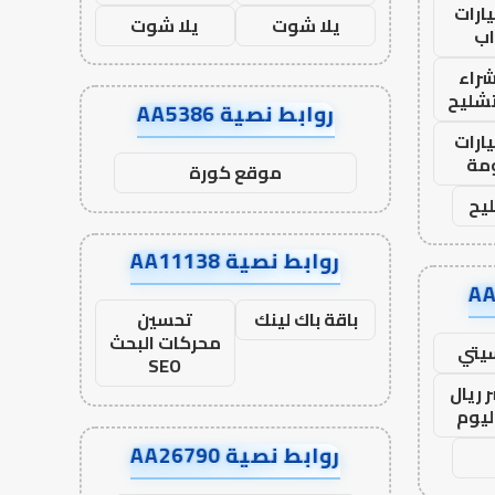
ارات
يلا شوت
يلا شوت
ب
راء
تشليح
روابط نصية AA5386
ارات
مة
موقع كورة
يح
روابط نصية AA11138
باقة باك لينك
تحسين
محركات البحث
يتي
SEO
 ريال
ليوم
روابط نصية AA26790