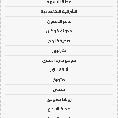
مجلة الاسهم
الشرقية الاقتصادية
عالم الايفون
مدونة كوكان
صحيفة نهج
كار نيوز
موقع خبرة التقني
أناقة أنثى
متورخ
مدسن
روتانا تسويق
مجلة الابداع