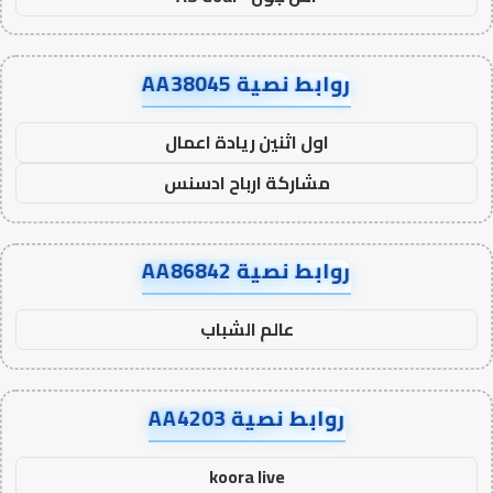
روابط نصية AA38045
اول اثنين ريادة اعمال
مشاركة ارباح ادسنس
روابط نصية AA86842
عالم الشباب
روابط نصية AA4203
koora live