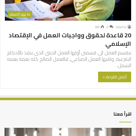
ما يهم المسلم
88
0
islamic
20 قاعدة لحقوق وواجبات العمل في الإقتصاد
الإسلامي
ينقسم العمل الى قسمين أولها العمل الديني الذى ينفذ بالأحكام
الشرعية, وثانيها العمل الصناعي, فالعمل الصالح كله نعمة يعمه
الشمل…
أكمل القراءة »
اقرأ معنا
أهم
الع