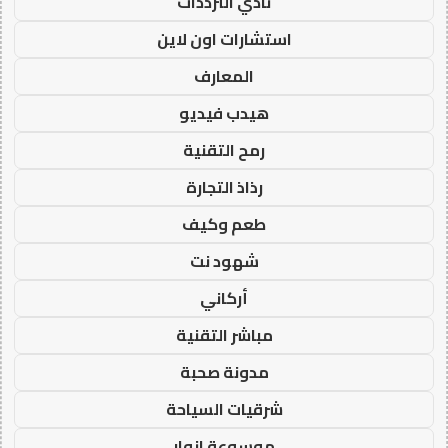
نادي الترددات
استشارات اون لاين
المعارف
هيدب فيديو
رمح التقنية
رذاذ التجارة
طعم وكيف
شهود نت
أركاني
مباشر التقنية
مدونة صحبة
شرقيات السياحة
موسوعة انوار