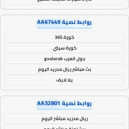
روابط نصية AA67449
كورة 365
كورة سيتي
جول العرب goalarab
بث مباشر ريال مدريد اليوم
يلا لايف
روابط نصية AA32801
ريال مدريد مباشر اليوم
برشلونة مباشر اليوم