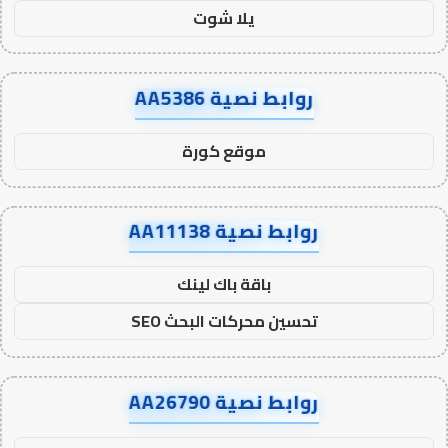
يلا شوت
روابط نصية AA5386
موقع كورة
روابط نصية AA11138
باقة باك لينك
تحسين محركات البحث SEO
روابط نصية AA26790