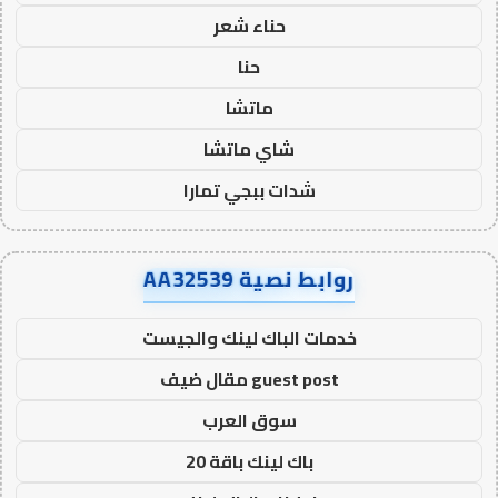
حناء شعر
حنا
ماتشا
شاي ماتشا
شدات ببجي تمارا
روابط نصية AA32539
خدمات الباك لينك والجيست
guest post مقال ضيف
سوق العرب
باك لينك باقة 20