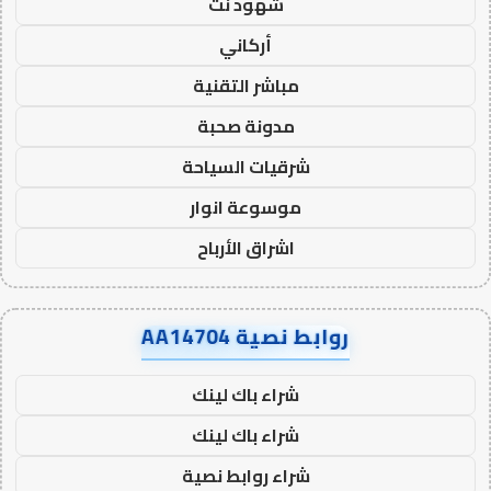
شهود نت
أركاني
مباشر التقنية
مدونة صحبة
شرقيات السياحة
موسوعة انوار
اشراق الأرباح
روابط نصية AA14704
شراء باك لينك
شراء باك لينك
شراء روابط نصية