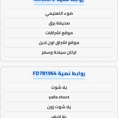
ضوء التعليمي
صحيفة برق
موقع اشراقات
موقع اشراق اون لاين
اركان سياحة وسفر
روابط نصية FD781964
يلا شوت
yalla shoot
يلا شوت زون
يلا لايف