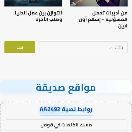
من أدبيات تحمل
التوازن بين عمل الدنيا
المسؤلية – إسلام أون
وطلب الآخرة
لاين
البحث
عن:
مواقع صديقة
روابط نصية AA2492
مسك الكلمات في قوقل