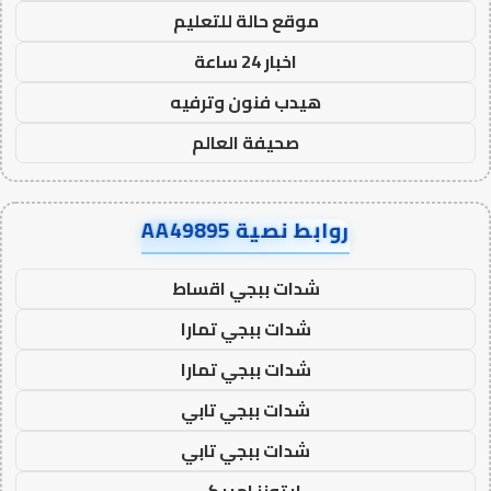
موقع حالة للتعليم
اخبار 24 ساعة
هيدب فنون وترفيه
صحيفة العالم
روابط نصية AA49895
شدات ببجي اقساط
شدات ببجي تمارا
شدات ببجي تمارا
شدات ببجي تابي
شدات ببجي تابي
ايتونز امريكي