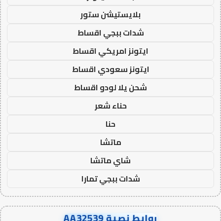
بلايستيشن ستور
شدات ببجي اقساط
ايتونز امريكي اقساط
ايتونز سعودي اقساط
شحن يلا لودو اقساط
حناء شعر
حنا
ماتشا
شاي ماتشا
شدات ببجي تمارا
روابط نصية AA32539