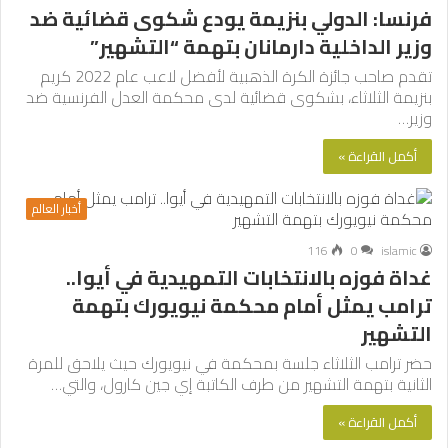
فرنسا: الدولي بنزيمة يودع شكوى قضائية ضد
وزير الداخلية دارمانان بتهمة “التشهير”
تقدم صاحب جائزة الكرة الذهبية لأفضل لاعب عام 2022 كريم
بنزيمة الثلاثاء، بشكوى قضائية لدى محكمة العدل الفرنسية ضد
وزير…
أكمل القراءة »
أخبار العالم
116
0
islamic
غداة فوزه بالانتخابات التمهيدية في أيوا..
ترامب يمثل أمام محكمة نيويورك بتهمة
التشهير
حضر ترامب الثلاثاء جلسة بمحكمة في نيويورك حيث يلاحق للمرة
الثانية بتهمة التشهير من طرف الكاتبة إي جين كارول، والتي…
أكمل القراءة »