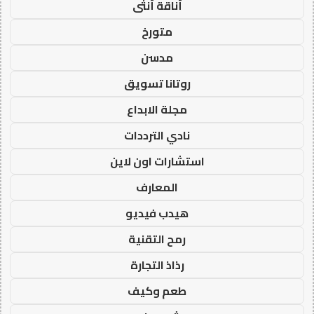
أناقة أنثى
متورخ
مدسن
روتانا تسويق
مجلة الابداع
نادي الترددات
استشارات اون لاين
المعارف
هيدب فيديو
رمح التقنية
رذاذ التجارة
طعم وكيف