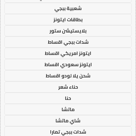
شعبية ببجي
بطاقات ايتونز
بلايستيشن ستور
شدات ببجي اقساط
ايتونز امريكي اقساط
ايتونز سعودي اقساط
شحن يلا لودو اقساط
حناء شعر
حنا
ماتشا
شاي ماتشا
شدات ببجي تمارا