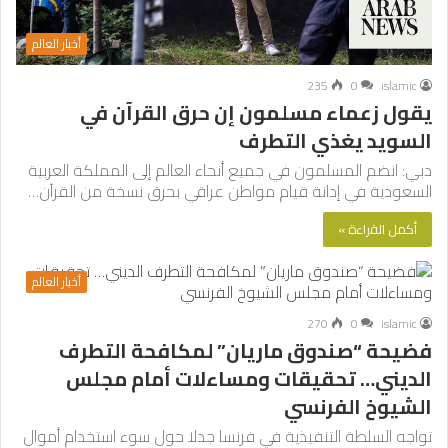
أخبار العالم
235
0
islamic
يقول زعماء مسلمون إن حرق القرآن في
السويد يغذي التطرف
دبي: انضم المسلمون في جميع أنحاء العالم إلى المملكة العربية
السعودية في إدانة قيام مواطن عراقي بحرق نسخة من القرآن…
أكمل القراءة »
أخبار العالم
270
0
islamic
فضيحة “صندوق ماريان” لمكافحة التطرف
الديني… تحقيقات ومساءلات أمام مجلس
الشيوخ الفرنسي
تواجه السلطة التنفيذية في فرنسا جدلا حول سوء استخدام أموال