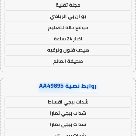
مجلة تقنية
يو ان بي الرياضي
موقع حالة للتعليم
اخبار 24 ساعة
هيدب فنون وترفيه
صحيفة العالم
روابط نصية AA49895
شدات ببجي اقساط
شدات ببجي تمارا
شدات ببجي تمارا
شدات ببجي تابي