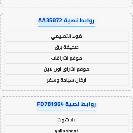
روابط نصية AA35872
ضوء التعليمي
صحيفة برق
موقع اشراقات
موقع اشراق اون لاين
اركان سياحة وسفر
روابط نصية FD781964
يلا شوت
yalla shoot