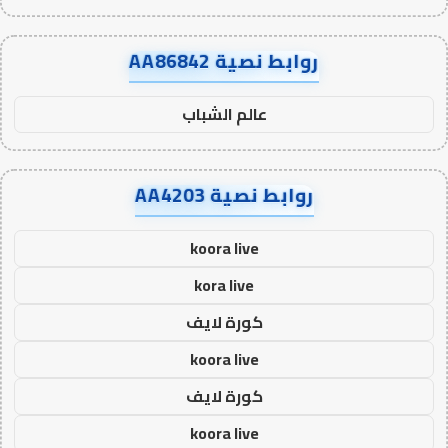
روابط نصية AA86842
عالم الشباب
روابط نصية AA4203
koora live
kora live
كورة لايف
koora live
كورة لايف
koora live