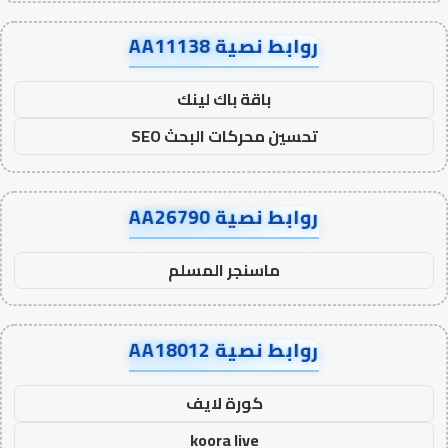
روابط نصية AA11138
باقة باك لينك
تحسين محركات البحث SEO
روابط نصية AA26790
ماسنجر المسلم
روابط نصية AA18012
كورة لايف
koora live