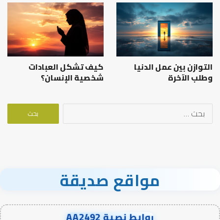
التوازن بين عمل الدنيا
كيف تشكل العبادات
وطلب الآخرة
شخصية الإنسان؟
البحث
عن:
مواقع صديقة
روابط نصية AA2492