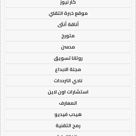
كار نيوز
موقع خبرة التقني
أناقة أنثى
متورخ
مدسن
روتانا تسويق
مجلة الابداع
نادي الترددات
استشارات اون لاين
المعارف
هيدب فيديو
رمح التقنية