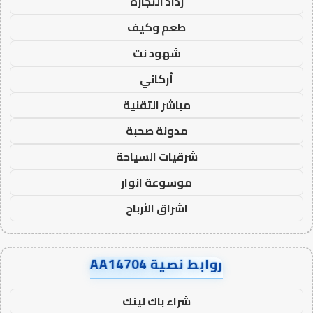
رذاذ التجارة
طعم وكيف
شهود نت
أركاني
مباشر التقنية
مدونة صحبة
شرقيات السياحة
موسوعة انوار
اشراق الأرباح
روابط نصية AA14704
شراء باك لينك