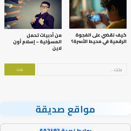
كيف نقضي على الفجوة
من أدبيات تحمل
الرقمية في محيط الأسرة؟
المسؤلية – إسلام أون
لاين
البحث
عن:
مواقع صديقة
روابط نصية AA2492