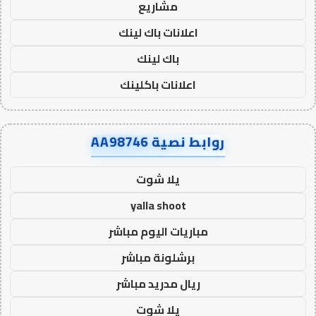
مشاريع
اعلانات باك لينك
باك لينك
اعلانات باكلينك
روابط نصية AA98746
يلا شوت
yalla shoot
مباريات اليوم مباشر
برشلونة مباشر
ريال مدريد مباشر
يلا شوت