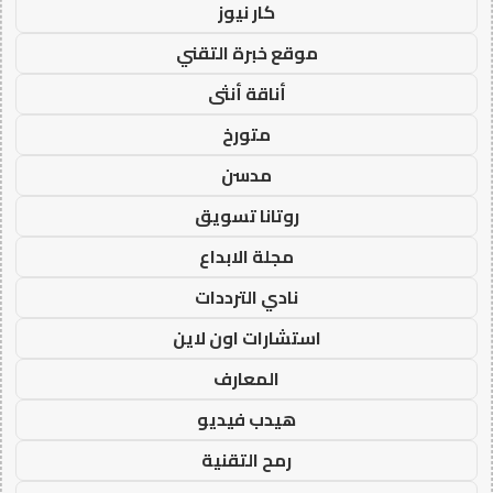
كار نيوز
موقع خبرة التقني
أناقة أنثى
متورخ
مدسن
روتانا تسويق
مجلة الابداع
نادي الترددات
استشارات اون لاين
المعارف
هيدب فيديو
رمح التقنية