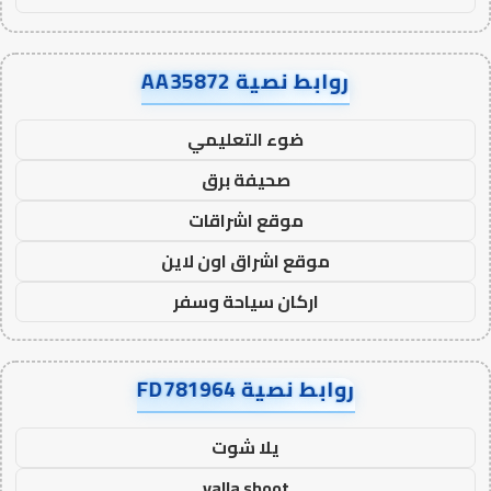
روابط نصية AA35872
ضوء التعليمي
صحيفة برق
موقع اشراقات
موقع اشراق اون لاين
اركان سياحة وسفر
روابط نصية FD781964
يلا شوت
yalla shoot