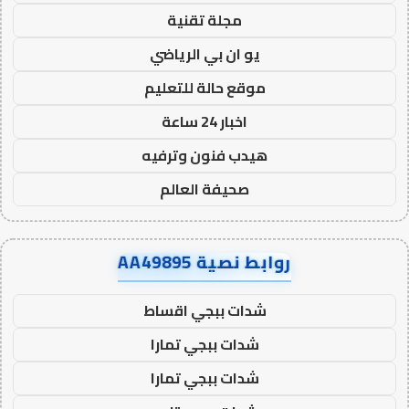
مجلة تقنية
يو ان بي الرياضي
موقع حالة للتعليم
اخبار 24 ساعة
هيدب فنون وترفيه
صحيفة العالم
روابط نصية AA49895
شدات ببجي اقساط
شدات ببجي تمارا
شدات ببجي تمارا