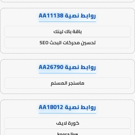
روابط نصية AA11138
باقة باك لينك
تحسين محركات البحث SEO
روابط نصية AA26790
ماسنجر المسلم
روابط نصية AA18012
كورة لايف
koora live