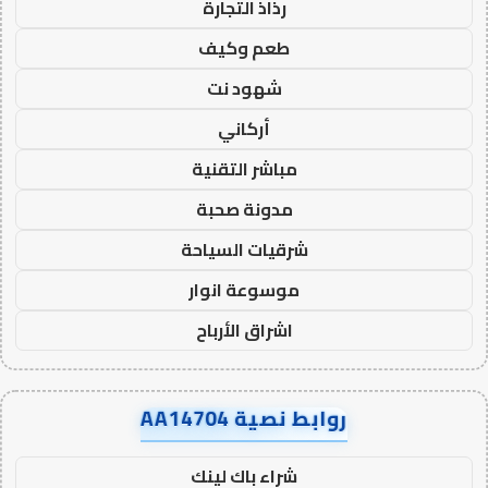
رذاذ التجارة
طعم وكيف
شهود نت
أركاني
مباشر التقنية
مدونة صحبة
شرقيات السياحة
موسوعة انوار
اشراق الأرباح
روابط نصية AA14704
شراء باك لينك