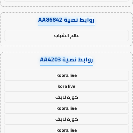
روابط نصية AA86842
عالم الشباب
روابط نصية AA4203
koora live
kora live
كورة لايف
koora live
كورة لايف
koora live