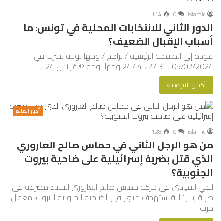
114
0
islamic
الدور الثاني للانتخابات المحلية في تونس: ما
أسباب الإقبال الضعيف؟
عودة إلى الصفحة الرئيسية / برامج / وجها لوجه نشرت في:
05/02/2024 – 22:43 24:44 وجها لوجه © فرانس 24…
أكمل القراءة »
أخبار العالم
128
0
islamic
من هو الرجل الثاني في حماس صالح العاروري
الذي قتل بضربة إسرائيلية على ضاحية بيروت
الجنوبية؟
لقي القيادي في حركة حماس صالح العاروري الثلاثاء مصرعه في
ضربة إسرائيلية استهدف مبنى في الضاحية الجنوبية لبيروت، معقل
حزب…