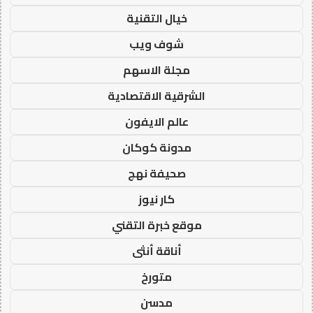
خيال التقنية
شوف ويب
مجلة الاسهم
الشرقية الاقتصادية
عالم الايفون
مدونة كوكان
صحيفة نهج
كار نيوز
موقع خبرة التقني
أناقة أنثى
متورخ
مدسن