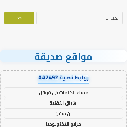
البحث
عن:
مواقع صديقة
روابط نصية AA2492
مسك الكلمات في قوقل
اشراق التقنية
ان سفن
مرابع التكنولوجيا