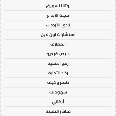
روتانا تسويق
مجلة الابداع
نادي الترددات
استشارات اون لاين
المعارف
هيدب فيديو
رمح التقنية
رذاذ التجارة
طعم وكيف
شهود نت
أركاني
مباشر التقنية