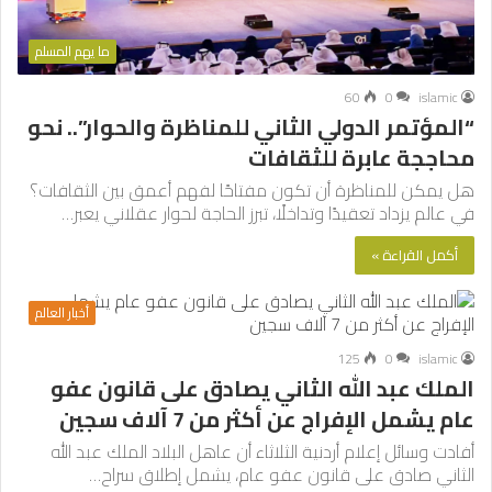
ما يهم المسلم
60
0
islamic
“المؤتمر الدولي الثاني للمناظرة والحوار”.. نحو
محاججة عابرة للثقافات
هل يمكن للمناظرة أن تكون مفتاحًا لفهم أعمق بين الثقافات؟
في عالم يزداد تعقيدًا وتداخلًا، تبرز الحاجة لحوار عقلاني يعبر…
أكمل القراءة »
أخبار العالم
125
0
islamic
الملك عبد الله الثاني يصادق على قانون عفو
عام يشمل الإفراج عن أكثر من 7 آلاف سجين
أفادت وسائل إعلام أردنية الثلاثاء أن عاهل البلاد الملك عبد الله
الثاني صادق على قانون عفو عام، يشمل إطلاق سراح…