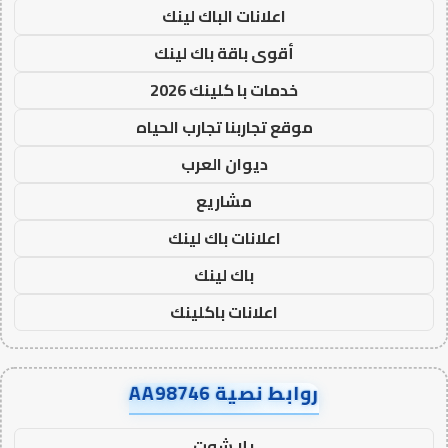
اعلانات الباك لينك
أقوى باقة باك لينك
خدمات با كلينك 2026
موقع تجاربنا تجارب الحياه
ديوان العرب
مشاريع
اعلانات باك لينك
باك لينك
اعلانات باكلينك
روابط نصية AA98746
يلا شوت