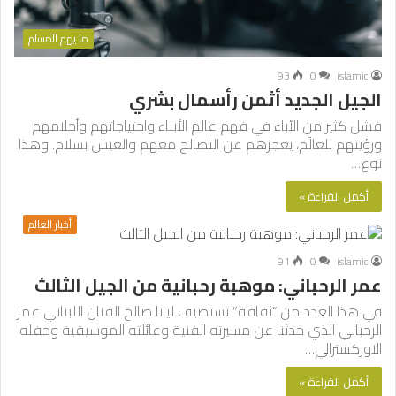
ما يهم المسلم
93
0
islamic
الجيل الجديد أثمن رأسمال بشري
فشل كثير من الآباء في فهم عالم الأبناء واحتياجاتهم وأحلامهم
ورؤيتهم للعالَم، يعجزهم عن التصالح معهم والعيش بسلام. وهذا
نوع…
أكمل القراءة »
أخبار العالم
91
0
islamic
عمر الرحباني: موهبة رحبانية من الجيل الثالث
في هذا العدد من “ثقافة” تستضيف ليانا صالح الفنان اللبناني عمر
الرحباني الذي حدثنا عن مسيرته الفنية وعائلته الموسيقية وحفله
الاوركسترالي…
أكمل القراءة »