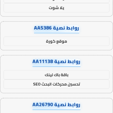
يلا شوت
روابط نصية AA5386
موقع كورة
روابط نصية AA11138
باقة باك لينك
تحسين محركات البحث SEO
روابط نصية AA26790