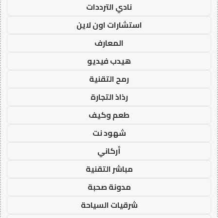
نادي الترددات
استشارات اون لاين
المعارف
هيدب فيديو
رمح التقنية
رذاذ التجارة
طعم وكيف
شهود نت
أركاني
مباشر التقنية
مدونة صحبة
شرقيات السياحة