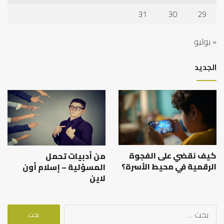
31
30
29
« يوليو
الجديد
كيف نقضي على الفجوة
من أدبيات تحمل
الرقمية في محيط الأسرة؟
المسؤلية – إسلام أون
لاين
البحث
عن: