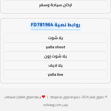
اركان سياحة وسفر
روابط نصية FD781964
يلا شوت
yalla shoot
يلا شوت زون
يلا لايف
yalla live
© حقوق النشر 2026، جميع الحقوق محفوظة |
برعاية اشراق العالم
| مُستضاف
بفخر
eshraag.com