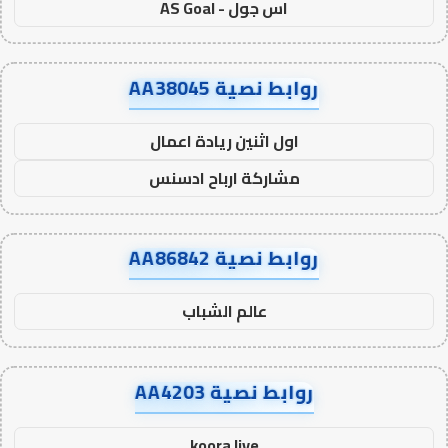
اس جول - AS Goal
روابط نصية AA38045
اول اثنين ريادة اعمال
مشاركة ارباح ادسنس
روابط نصية AA86842
عالم الشباب
روابط نصية AA4203
koora live