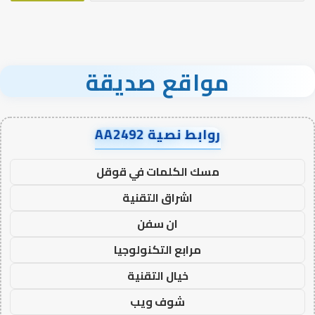
مواقع صديقة
روابط نصية AA2492
مسك الكلمات في قوقل
اشراق التقنية
ان سفن
مرابع التكنولوجيا
خيال التقنية
شوف ويب