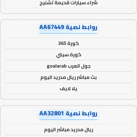
شراء سيارات قديمة تشليح
روابط نصية AA67449
كورة 365
كورة سيتي
جول العرب goalarab
بث مباشر ريال مدريد اليوم
يلا لايف
روابط نصية AA32801
ريال مدريد مباشر اليوم