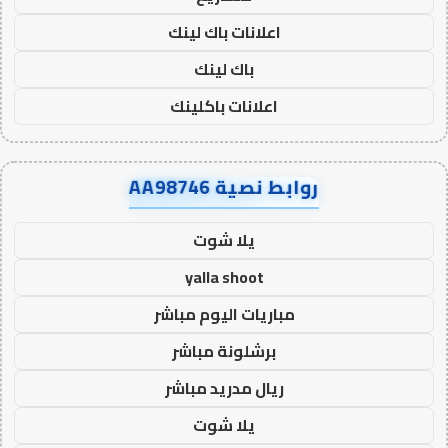
اعلانات باك لينك
باك لينك
اعلانات باكلينك
روابط نصية AA98746
يلا شوت
yalla shoot
مباريات اليوم مباشر
برشلونة مباشر
ريال مدريد مباشر
يلا شوت