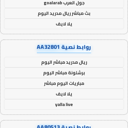
جول العرب goalarab
بث مباشر ريال مدريد اليوم
يلا لايف
روابط نصية AA32801
ريال مدريد مباشر اليوم
برشلونة مباشر اليوم
مباريات اليوم مباشر
يلا لايف
yalla live
روابط نصية AA80513