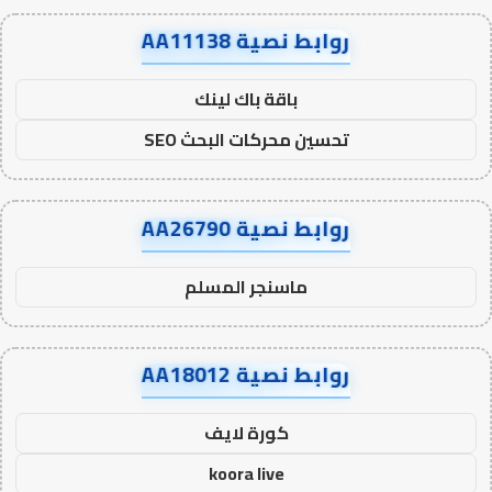
روابط نصية AA11138
باقة باك لينك
تحسين محركات البحث SEO
روابط نصية AA26790
ماسنجر المسلم
روابط نصية AA18012
كورة لايف
koora live