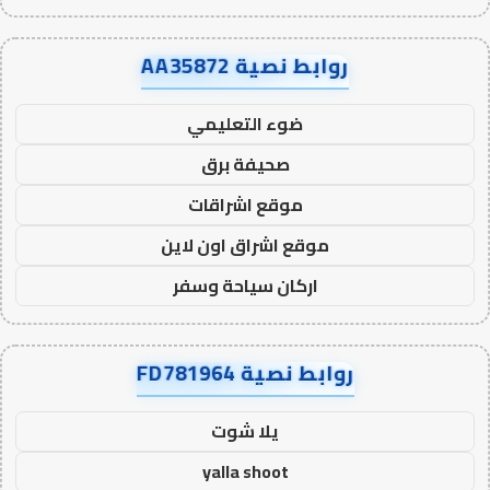
روابط نصية AA35872
ضوء التعليمي
صحيفة برق
موقع اشراقات
موقع اشراق اون لاين
اركان سياحة وسفر
روابط نصية FD781964
يلا شوت
yalla shoot