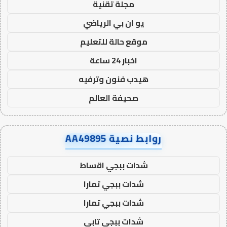
مجلة تقنية
يو ان بي الرياضي
موقع حالة للتعليم
اخبار 24 ساعة
هيدب فنون وترفيه
صحيفة العالم
روابط نصية AA49895
شدات ببجي اقساط
شدات ببجي تمارا
شدات ببجي تمارا
شدات ببجي تابي