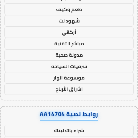
طعم وكيف
شهود نت
أركاني
مباشر التقنية
مدونة صحبة
شرقيات السياحة
موسوعة انوار
اشراق الأرباح
روابط نصية AA14704
شراء باك لينك