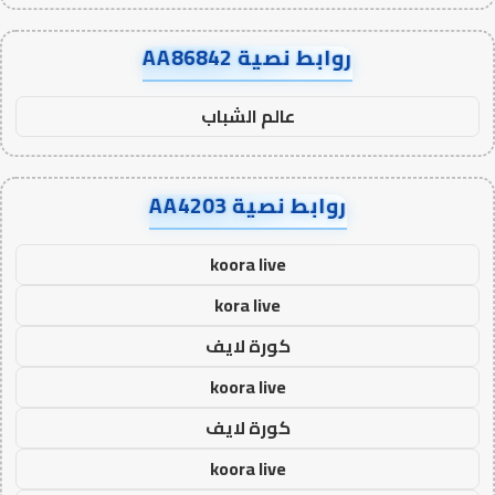
روابط نصية AA86842
عالم الشباب
روابط نصية AA4203
koora live
kora live
كورة لايف
koora live
كورة لايف
koora live