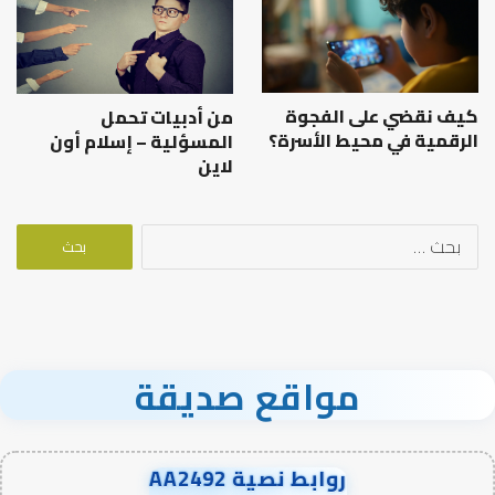
كيف نقضي على الفجوة
من أدبيات تحمل
الرقمية في محيط الأسرة؟
المسؤلية – إسلام أون
لاين
البحث
عن:
مواقع صديقة
روابط نصية AA2492