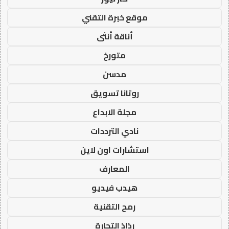
موقع خبرة التقني
أناقة أنثى
متورخ
مدسن
روتانا تسويق
مجلة الابداع
نادي الترددات
استشارات اون لاين
المعارف
هيدب فيديو
رمح التقنية
رذاذ التجارة