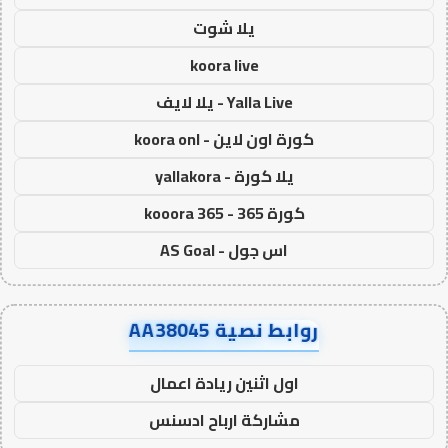
يلا شوت
koora live
Yalla Live - يلا لايف
كورة اون لاين - koora onl
يلا كورة - yallakora
كورة 365 - kooora 365
اس جول - AS Goal
روابط نصية AA38045
اول اثنين ريادة اعمال
مشاركة ارباح ادسنس