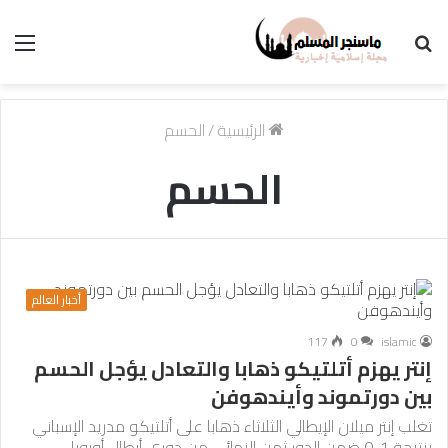
بحث
الق
عن
الرئيسية
/
الحسم
الحسم
أخبار العالم
117
0
islamic
إنتر يهزم أتلتيكو ذهابا والتعادل يؤجل الحسم
بين دورتموند وأيندهوفن
تغلب إنتر ميلان الإيطالي الثلاثاء ذهابا على أتلتيكو مدريد الإسباني
بنتيجة 1-0 ضمن الدور ثمن النهائي من دوري أبطال أوروبا…