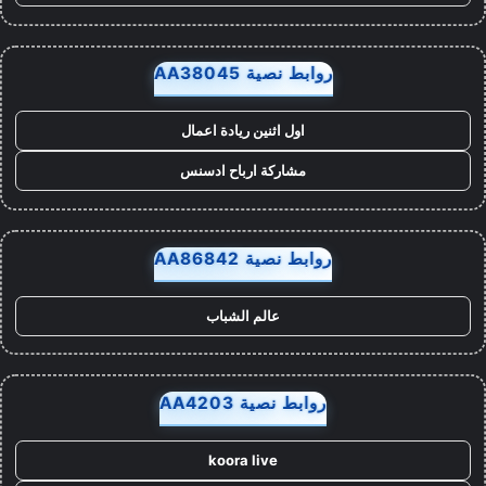
روابط نصية AA38045
اول اثنين ريادة اعمال
مشاركة ارباح ادسنس
روابط نصية AA86842
عالم الشباب
روابط نصية AA4203
koora live