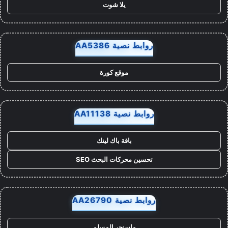
يلا شوت
روابط نصية AA5386
موقع كورة
روابط نصية AA11138
باقة باك لينك
تحسين محركات البحث SEO
روابط نصية AA26790
ماسنجر المسلم