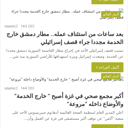
أخبار العالم
islamic
143
0
بعد ساعات من استئناف عمله.. مطار دمشق خارج
الخدمة مجددا جراء قصف إسرائيلي
تسبب قصف إسرائيلي الأحد في إخراج مطار العاصمة السورية دمشق مجددا
عن الخدمة. وصعدت إسرائيل وتيرة استهدافها للأراضي السورية منذ شن…
أكمل القراءة »
أخبار العالم
islamic
144
0
أكبر مجمع صحي في غزة أصبح ” خارج الخدمة”
والأوضاع داخله “مروعة”
أعلن المدير العام لمنظمة الصحة العالمية أدهانوم جيبريسوس الأحد على
منصة “أكس” عن توقف أكبر مستشفى في غزة عن العمل وأن…