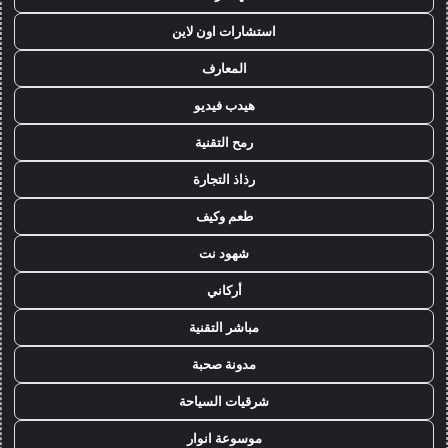
استشارات اون لاين
المعارف
هيدب فيديو
رمح التقنية
رذاذ التجارة
طعم وكيف
شهود نت
أركاني
مباشر التقنية
مدونة صحبة
شرقيات السياحة
موسوعة انوار