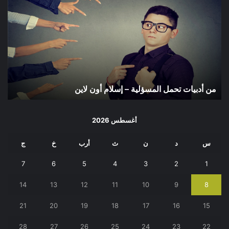
أدبيات
تحمل
المسؤلية
–
إسلام
أون
لاين
من أدبيات تحمل المسؤلية – إسلام أون لاين
أغسطس 2026
س
د
ن
ث
أرب
خ
ج
7
6
5
4
3
2
1
14
13
12
11
10
9
8
21
20
19
18
17
16
15
28
27
26
25
24
23
22