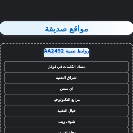
مواقع صديقة
روابط نصية AA2492
مسك الكلمات في قوقل
اشراق التقنية
ان سفن
مرابع التكنولوجيا
خيال التقنية
شوف ويب
مجلة الاسهم