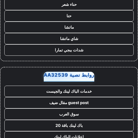
حناء شعر
حنا
ماتشا
شاي ماتشا
شدات ببجي تمارا
روابط نصية AA32539
خدمات الباك لينك والجيست
guest post مقال ضيف
سوق العرب
باك لينك باقة 20
اعلانات الباك لينك