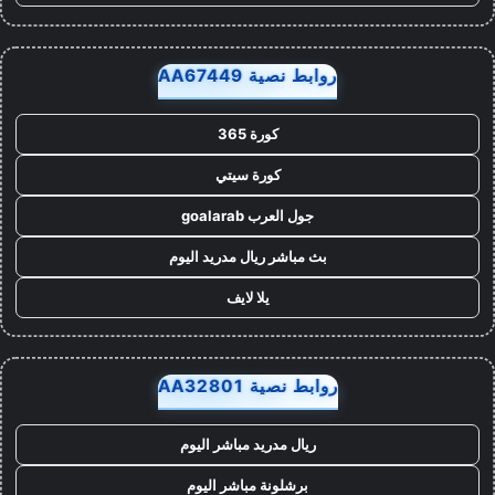
روابط نصية AA67449
كورة 365
كورة سيتي
جول العرب goalarab
بث مباشر ريال مدريد اليوم
يلا لايف
روابط نصية AA32801
ريال مدريد مباشر اليوم
برشلونة مباشر اليوم