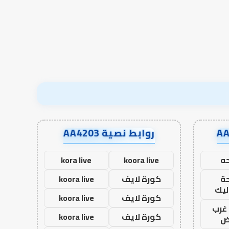
قبل المدرسة إلى نجاح؟
الآخرة
قبل
المدرسة
إلى
نجاح؟
روابط نصية AA4203
ه
koora live
kora live
ة
كورة لايف
koora live
ليك
كورة لايف
koora live
غرب
كورة لايف
koora live
اض