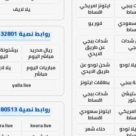
 ببجي
ايتونز امريكي
يلا لايف
ساط
اقساط
 سعودي
فور يو
ساط
روابط نصية AA32801
شدات
شدات ببجي
جي
عن طريق
ريال مدريد
برشلونة 
الايدي
مباشر اليوم
اليو
ا لودو
شحن لودو عن
مباريات اليوم
يلا لا
طريق الايدي
مباشر
 ببجي
بطاقات ايتونز
yalla live
ستيشن
شدات ببجي
ور
اقساط
روابط نصية AA80513
 امريكي
ايتونز سعودي
ساط
اقساط
ra live
koora live
ا لودو
حناء شعر
ساط