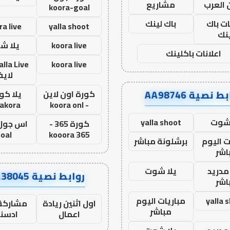
 العرب
مشاريع
koora-goal
ات باك
باك لينك
ra live
yalla shoot
نك
koora live
يلا ش
اعلانات باكلينك
koora live
لاي
ط نصية AA98746
كورة اون لاين
يلا كور
lakora
- koora onl
 شوت
yalla shoot
كورة 365 -
oal
kooora 365
ت اليوم
برشلونة مباشر
اشر
مدريد
يلا شوت
روابط نصية AA38045
اشر
yalla 
مباريات اليوم
اول اثنين ريادة
مشاركة 
مباشر
اعمال
ادسن