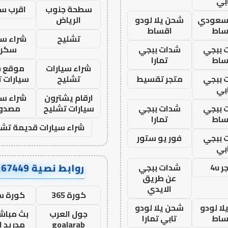
بي
سطحة جنوب
اقرب س
 سعودي
شحن يلا لودو
الرياض
ساط
اقساط
تشليح
شراء سي
 ببجي
شدات ببجي
سكرا
ساط
تمارا
شراء سيارات
موقع ش
 ببجي
متجر تقسيط
تشليح
سيارات 
بي
ارقام يشترون
شراء سي
 ببجي
شدات ببجي
سيارات تشليح
مصدو
ساط
تمارا
شراء سيارات قديمة تشل
 ببجي
فور يو ستور
بي
روابط نصية AA67449
 4u
شدات ببجي
عن طريق
الايدي
كورة 365
كورة س
ا لودو
شحن يلا لودو
جول العرب
بث مباشر
ساط
تابي تمارا
goalarab
مدريد ا