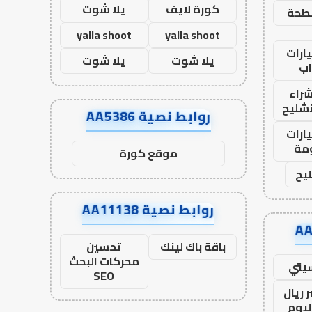
كورة لايف
يلا شوت
طحة
yalla shoot
yalla shoot
ارات
يلا شوت
يلا شوت
ب
راء
تشليح
روابط نصية AA5386
ارات
مة
موقع كورة
يح
روابط نصية AA11138
باقة باك لينك
تحسين
محركات البحث
يتي
SEO
 ريال
ليوم