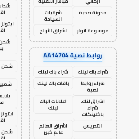
أركاني
مباشر التقنية
شدات
اق
مدونة صحبة
شرقيات
السياحة
ايتونز
اق
موسوعة انوار
اشراق الأرباح
شحن 
بب
روابط نصية AA14704
شحن يل
شراء باك لينك
شراء باك لينك
شراء روابط
باقات باك لينك
شعبية
نصية
بلاي
اشراق لنك،
اعلانات الباك
ست
شراء
لينك
ايتونز
باكلينكات
اق
التدريس
اشراق العالم
شحن يل
عالم كبير
اق