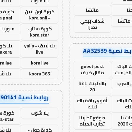
يلا شوت
يلا ش
نا
ماتشا
كورة اون لاين
كورة ج
a goal
- kora onli
ماتشا
شدات ببجي
تمارا
كورة ستار -
سوريا 
kora star
يلا لايف - yalla
يلا كور
ط نصية AA32539
lakora
live
ralive
kora live
 الباك
guest post
الجيست
مقال ضيف
koora 365
يلا ش
العرب
باك لينك باقة
20
روابط نصية AA90141
ت الباك
أقوى باقة باك
نك
لينك
يلا شوت
كورة ست
ت با
موقع تجاربنا
a-star
20
تجارب الحياه
كورة جول -
يلا ش