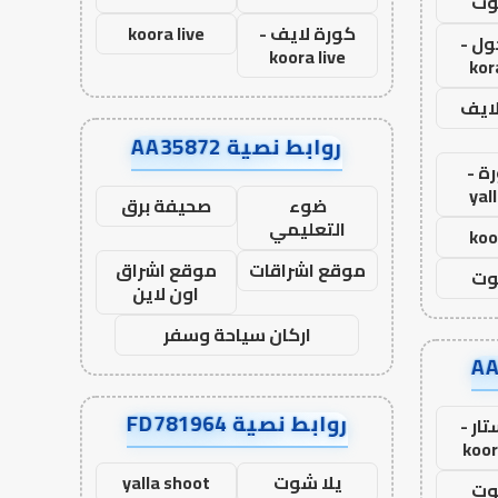
وت
كورة لايف -
koora live
ول -
koora live
kor
لايف
روابط نصية AA35872
ة -
yal
ضوء
صحيفة برق
التعليمي
koo
موقع اشراقات
موقع اشراق
وت
اون لاين
اركان سياحة وسفر
روابط نصية FD781964
ار -
koor
يلا شوت
yalla shoot
وت