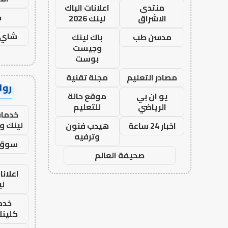
منتدى
اعلانات الباك
ح
الاشراق
لينك 2026
شاي 
مدسن طب
باك لينك
وجيست
بوست
مصادر التعليم
مجلة تقنية
رواب
يو ان بي
موقع حالة
الرياضي
للتعليم
خدمات
لينك و
اخبار 24 ساعة
هيدب فنون
وترفيه
سوق 
صحيفة العالم
اعلانا
لي
خدما
كلينك 26