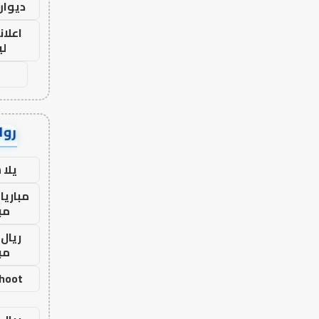
ديوان
اعلان
لي
رواب
يلا
مباريا
مب
ريال 
مب
shoot