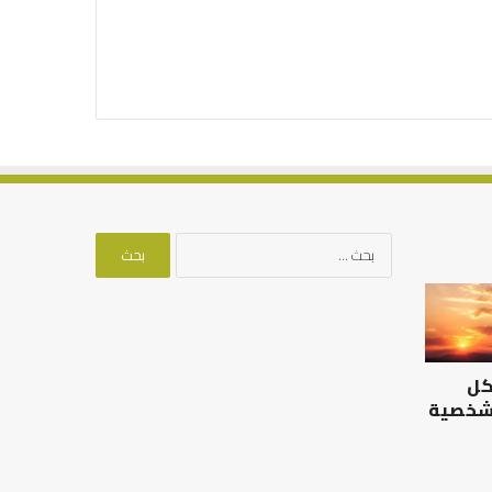
البحث
عن:
الرصيد
التوازن
التربوي
بين
والطفولة
عمل
المبكرة
الدنيا
كل
..
وطلب
كيف
الآخرة
 شخصية
نترجم
الرصيد التربوي والطفولة
خبرات
المبكرة .. كيف نترجم خبرات ما
التوازن بين عمل الدن
ما