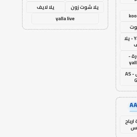
يلا شوت زون
يلا لايف
koo
yalla live
وت
Yalla Live - يلا
ف
ة -
yal
اس جول - AS
G
ارباح
س