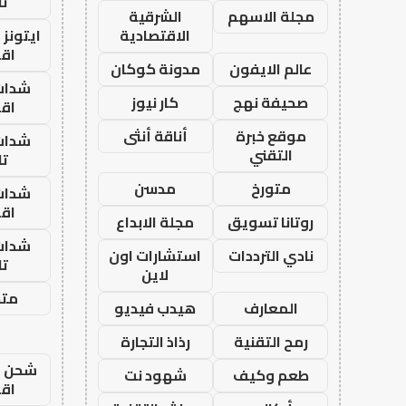
تا
مجلة الاسهم
الشرقية
الاقتصادية
ايتونز
اق
عالم الايفون
مدونة كوكان
شدات
صحيفة نهج
كار نيوز
اق
موقع خبرة
أناقة أنثى
شدات
التقني
تا
متورخ
مدسن
شدات
اق
روتانا تسويق
مجلة الابداع
شدات
نادي الترددات
استشارات اون
تا
لاين
متجر
المعارف
هيدب فيديو
رمح التقنية
رذاذ التجارة
شحن يل
طعم وكيف
شهود نت
اق