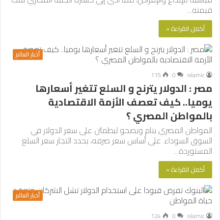
قيمته…
أكمل القراءة »
أخبار العالم
115
0
islamic
مصر : الدولار يترنح و السلع تتغير أسعارها
يوميا.. كيف تعصف الأزمة الاقتصادية
بالمواطن المصري ؟
المواطن المصري ينام ويصحو ليطمئن على سعر الدولار في
السوق السوداء. على أساس سعر صرفه، يحدد التجار سعر السلع
المستوردة…
أكمل القراءة »
أخبار العالم
124
0
islamic