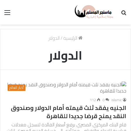
بحث
الق
عن
الرئيسية
/
الدولار
الدولار
أخبار العالم
112
0
islamic
الجنيه يفقد ثلث قيمته أمام الدولار وصندوق
النقد يمنح قرضا جديدا للقاهرة
قام البنك المركزي المصري برفع أسعار الفائدة لتسجل معدلات
قياسية للإيداع والإقراض، مما أدى إلى خسارة الجنيه المصري لثلث