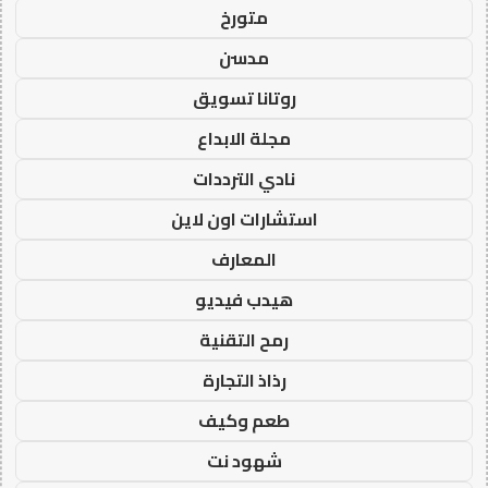
متورخ
مدسن
روتانا تسويق
مجلة الابداع
نادي الترددات
استشارات اون لاين
المعارف
هيدب فيديو
رمح التقنية
رذاذ التجارة
طعم وكيف
شهود نت