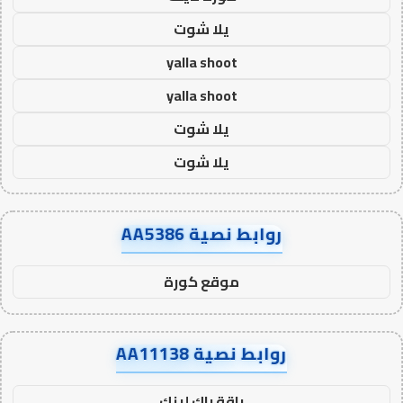
يلا شوت
yalla shoot
yalla shoot
يلا شوت
يلا شوت
روابط نصية AA5386
موقع كورة
روابط نصية AA11138
باقة باك لينك