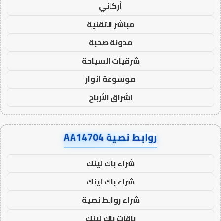
أركاني
مباشر التقنية
مدونة صحبة
شرقيات السياحة
موسوعة انوار
اشراق الأرباح
روابط نصية AA14704
شراء باك لينك
شراء باك لينك
شراء روابط نصية
باقات باك لينك