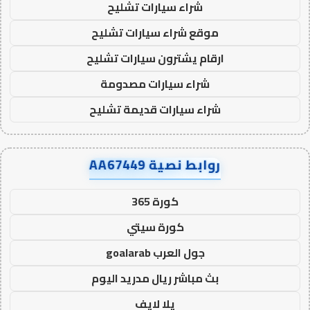
شراء سيارات تشليح
موقع شراء سيارات تشليح
ارقام يشترون سيارات تشليح
شراء سيارات مصدومة
شراء سيارات قديمة تشليح
روابط نصية AA67449
كورة 365
كورة سيتي
جول العرب goalarab
بث مباشر ريال مدريد اليوم
يلا لايف