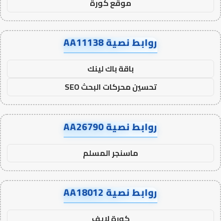
موقع كورة
روابط نصية AA11138
باقة باك لينك
تحسين محركات البحث SEO
روابط نصية AA26790
ماسنجر المسلم
روابط نصية AA18012
كورة لايف