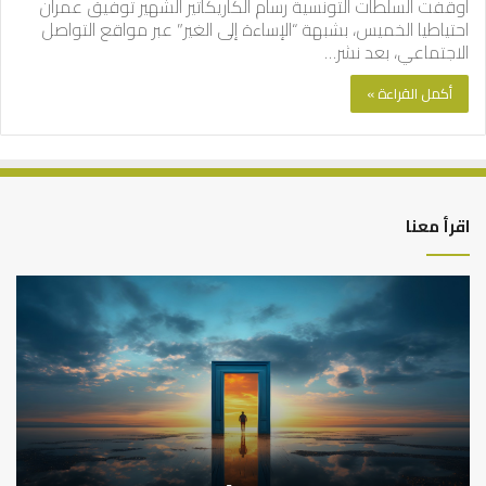
أوقفت السلطات التونسية رسام الكاريكاتير الشهير توفيق عمران
احتياطيا الخميس، بشبهة “الإساءة إلى الغير” عبر مواقع التواصل
الاجتماعي، بعد نشر…
أكمل القراءة »
اقرأ معنا
التوازن
كي
بين
تش
عمل
الع
الدنيا
شخ
وطلب
الإ
الآخرة