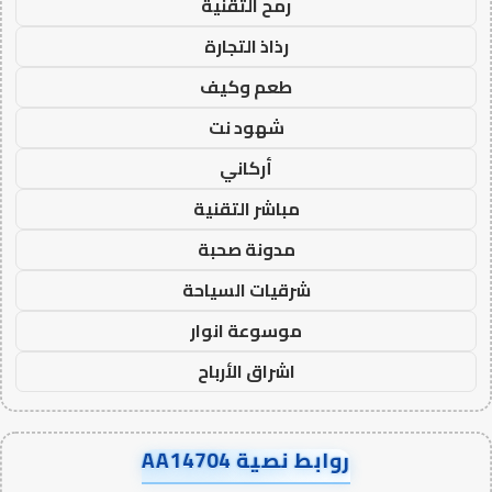
رمح التقنية
رذاذ التجارة
طعم وكيف
شهود نت
أركاني
مباشر التقنية
مدونة صحبة
شرقيات السياحة
موسوعة انوار
اشراق الأرباح
روابط نصية AA14704