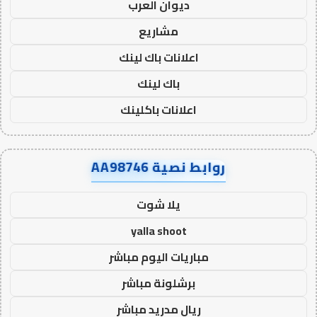
ديوان العرب
مشاريع
اعلانات باك لينك
باك لينك
اعلانات باكلينك
روابط نصية AA98746
يلا شوت
yalla shoot
مباريات اليوم مباشر
برشلونة مباشر
ريال مدريد مباشر