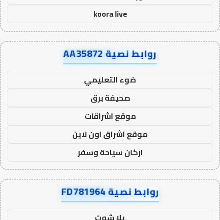
koora live
روابط نصية AA35872
ضوء التعليمي
صحيفة برق
موقع اشراقات
موقع اشراق اون لاين
اركان سياحة وسفر
روابط نصية FD781964
يلا شوت