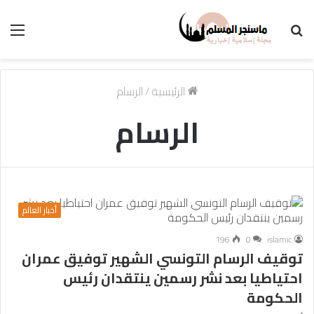
بحث
الق
عن
الرئيسية
/
الرسام
الرسام
أخبار العالم
196
0
islamic
توقيف الرسام التونسي الشهير توفيق عمران
احتياطيا بعد نشر رسمين ينتقدان رئيس
الحكومة