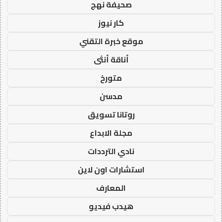
صحيفة نهج
كار نيوز
موقع خبرة التقني
أناقة أنثى
متورخ
مدسن
روتانا تسويق
مجلة الابداع
نادي الترددات
استشارات اون لاين
المعارف
هيدب فيديو