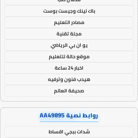
باك لينك وجيست بوست
مصادر التعليم
مجلة تقنية
يو ان بي الرياضي
موقع حالة للتعليم
اخبار 24 ساعة
هيدب فنون وترفيه
صحيفة العالم
روابط نصية AA49895
شدات ببجي اقساط