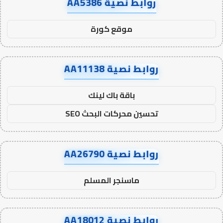
روابط نصية AA5386
موقع كورة
روابط نصية AA11138
باقة باك لينك
تحسين محركات البحث SEO
روابط نصية AA26790
ماسنجر المسلم
روابط نصية AA18012