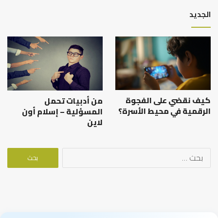
الجديد
كيف نقضي على الفجوة
من أدبيات تحمل
الرقمية في محيط الأسرة؟
المسؤلية – إسلام أون
لاين
البحث
عن: