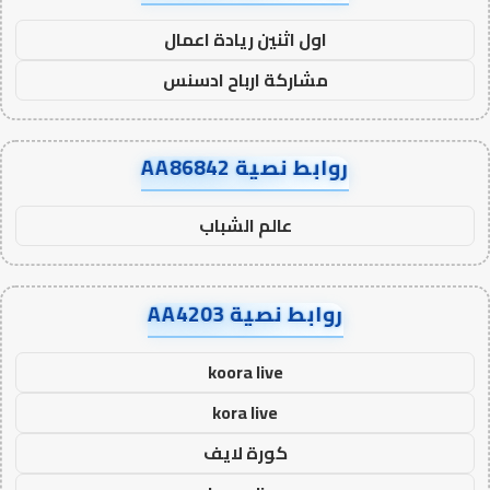
اول اثنين ريادة اعمال
مشاركة ارباح ادسنس
روابط نصية AA86842
عالم الشباب
روابط نصية AA4203
koora live
kora live
كورة لايف