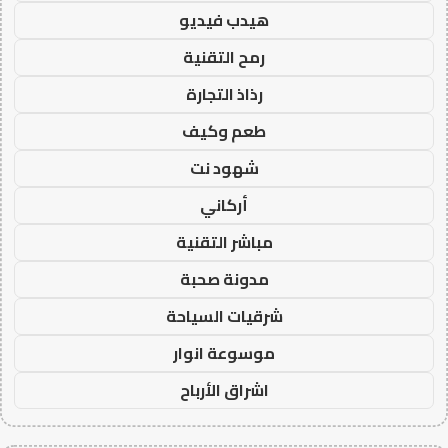
هيدب فيديو
رمح التقنية
رذاذ التجارة
طعم وكيف
شهود نت
أركاني
مباشر التقنية
مدونة صحبة
شرقيات السياحة
موسوعة انوار
اشراق الأرباح