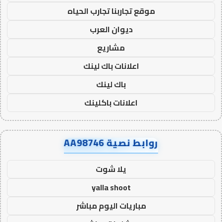
موقع تجاربنا تجارب الحياه
ديوان العرب
مشاريع
اعلانات باك لينك
باك لينك
اعلانات باكلينك
روابط نصية AA98746
يلا شوت
yalla shoot
مباريات اليوم مباشر