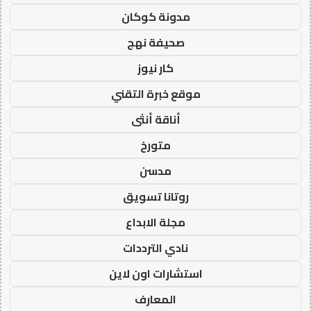
مدونة كوكان
صحيفة نهج
كار نيوز
موقع خبرة التقني
أناقة أنثى
متورخ
مدسن
روتانا تسويق
مجلة الابداع
نادي الترددات
استشارات اون لاين
المعارف