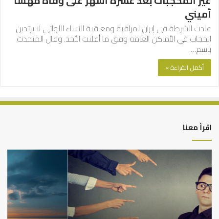
غير المحجبات بعد عشرة أشهر على وفاة مهسا
أميني
عادت الشرطة في إيران لمراقبة ومعاقبة النساء اللواتي لا يرتدين
الحجاب في الأماكن العامة وفق ما أعلنت الأحد. وقال المتحدث
باسم…
أكمل القراءة »
اقرأ معنا
التوازن
كي
بين
تش
عمل
الع
الدنيا
شخ
وطلب
الإ
الآخرة