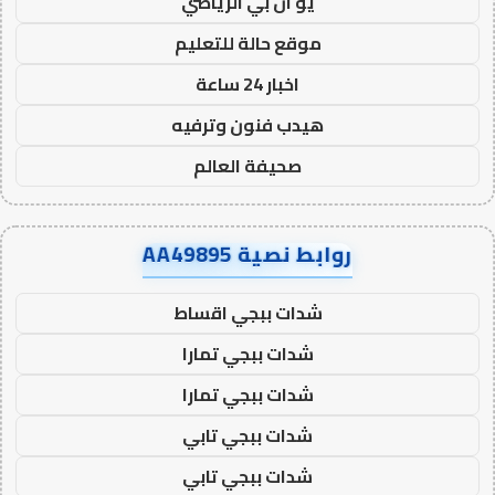
يو ان بي الرياضي
موقع حالة للتعليم
اخبار 24 ساعة
هيدب فنون وترفيه
صحيفة العالم
روابط نصية AA49895
شدات ببجي اقساط
شدات ببجي تمارا
شدات ببجي تمارا
شدات ببجي تابي
شدات ببجي تابي