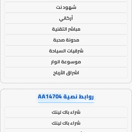
شهود نت
أركاني
مباشر التقنية
مدونة صحبة
شرقيات السياحة
موسوعة انوار
اشراق الأرباح
روابط نصية AA14704
شراء باك لينك
شراء باك لينك