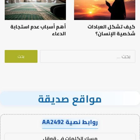
كيف تشكل العبادات
أهم أسباب عدم استجابة
شخصية الإنسان؟
الدعاء
البحث
عن:
مواقع صديقة
روابط نصية AA2492
مسك الكلمات في قوقل