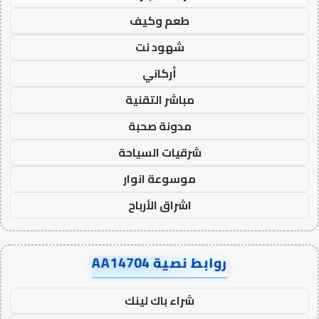
طعم وكيف
شهود نت
أركاني
مباشر التقنية
مدونة صحبة
شرقيات السياحة
موسوعة انوار
اشراق الأرباح
روابط نصية AA14704
شراء باك لينك