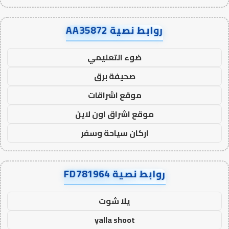
روابط نصية AA35872
ضوء التعليمي
صحيفة برق
موقع اشراقات
موقع اشراق اون لاين
اركان سياحة وسفر
روابط نصية FD781964
يلا شوت
yalla shoot