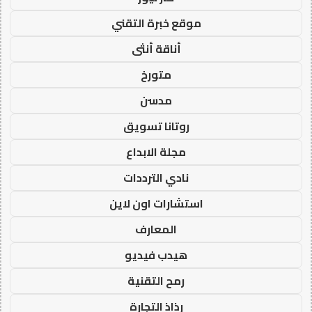
موقع خبرة التقني
أناقة أنثى
متورخ
مدسن
روتانا تسويق
مجلة الابداع
نادي الترددات
استشارات اون لاين
المعارف
هيدب فيديو
رمح التقنية
رذاذ التجارة