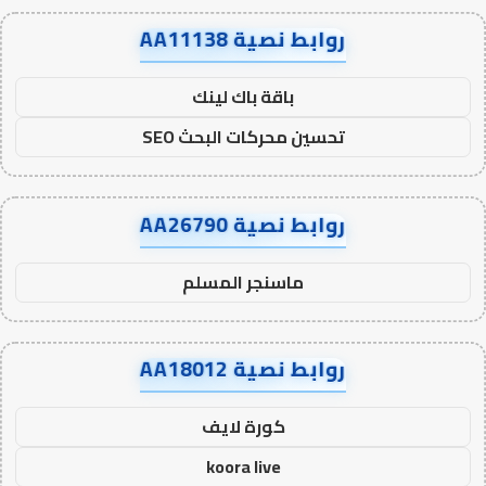
روابط نصية AA11138
باقة باك لينك
تحسين محركات البحث SEO
روابط نصية AA26790
ماسنجر المسلم
روابط نصية AA18012
كورة لايف
koora live