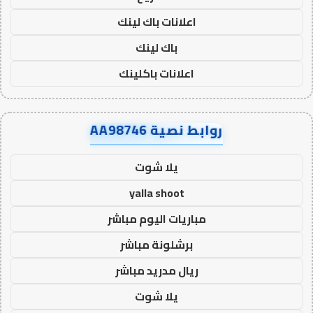
اعلانات باك لينك
باك لينك
اعلانات باكلينك
روابط نصية AA98746
يلا شوت
yalla shoot
مباريات اليوم مباشر
برشلونة مباشر
ريال مدريد مباشر
يلا شوت