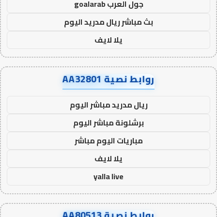
جول العرب goalarab
بث مباشر ريال مدريد اليوم
يلا لايف
روابط نصية AA32801
ريال مدريد مباشر اليوم
برشلونة مباشر اليوم
مباريات اليوم مباشر
يلا لايف
yalla live
روابط نصية AA80513