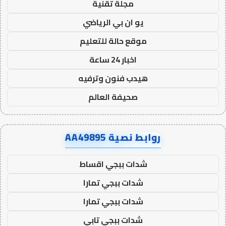
مجلة تقنية
يو ان بي الرياضي
موقع حالة للتعليم
اخبار 24 ساعة
هيدب فنون وترفيه
صحيفة العالم
روابط نصية AA49895
شدات ببجي اقساط
شدات ببجي تمارا
شدات ببجي تمارا
شدات ببجي تابي