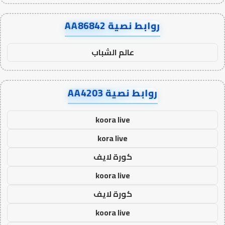
روابط نصية AA86842
عالم الشباب
روابط نصية AA4203
koora live
kora live
كورة لايف
koora live
كورة لايف
koora live