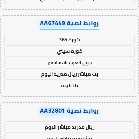
روابط نصية AA67449
كورة 365
كورة سيتي
جول العرب goalarab
بث مباشر ريال مدريد اليوم
يلا لايف
روابط نصية AA32801
ريال مدريد مباشر اليوم
برشلونة مباشر اليوم