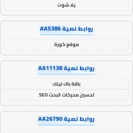
يلا شوت
روابط نصية AA5386
موقع كورة
روابط نصية AA11138
باقة باك لينك
تحسين محركات البحث SEO
روابط نصية AA26790