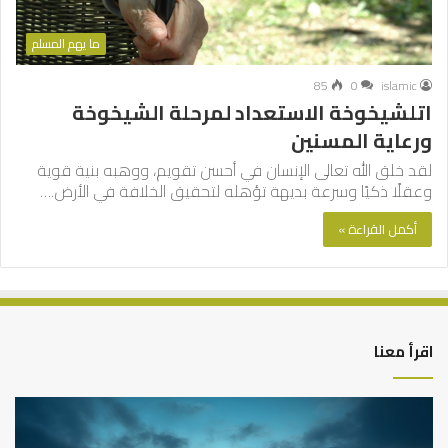
ما يهم المسلم
85
0
islamic
اتلشيخوخة الاستعداد لمرحلة الشيخوخة
ورعاية المسنين
لقد خلق الله تعالى الإنسان في أحسن تقويم، ووهبه بنية قوية
وعقلًا ذكيًا وسرعة بديهة تؤهله لتحقيق الخلافة في الأرض.…
أكمل القراءة »
اقرأ معنا
كيف
أه
تشكل
أسب