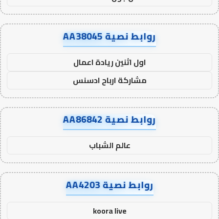
روابط نصية AA38045
اول اثنين ريادة اعمال
مشاركة ارباح ادسنس
روابط نصية AA86842
عالم الشباب
روابط نصية AA4203
koora live