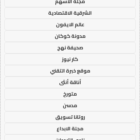
مجلة الاسهم
الشرقية الاقتصادية
عالم الايفون
مدونة كوكان
صحيفة نهج
كار نيوز
موقع خبرة التقني
أناقة أنثى
متورخ
مدسن
روتانا تسويق
مجلة الابداع