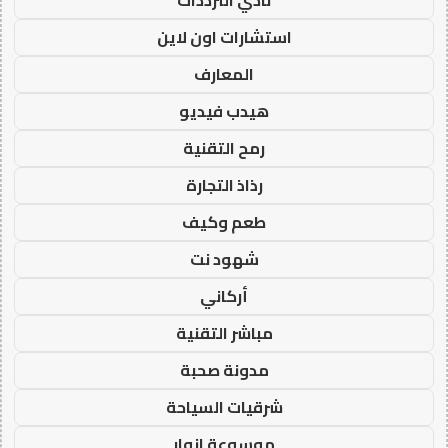
نادي الترددات
استشارات اون لاين
المعارف
هيدب فيديو
رمح التقنية
رذاذ التجارة
طعم وكيف
شهود نت
أركاني
مباشر التقنية
مدونة صحبة
شرقيات السياحة
موسوعة انوار