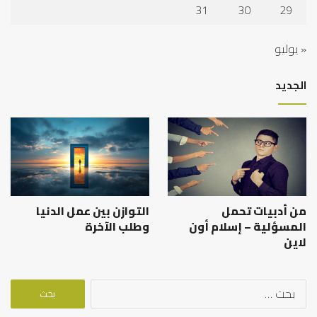
31
30
29
« يوليو
الجديد
من أدبيات تحمل
التوازن بين عمل الدنيا
المسؤلية – إسلام أون
وطلب الآخرة
لاين
البحث
عن: