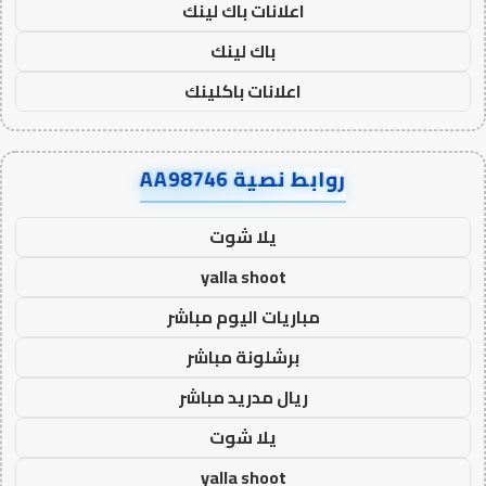
اعلانات باك لينك
باك لينك
اعلانات باكلينك
روابط نصية AA98746
يلا شوت
yalla shoot
مباريات اليوم مباشر
برشلونة مباشر
ريال مدريد مباشر
يلا شوت
yalla shoot