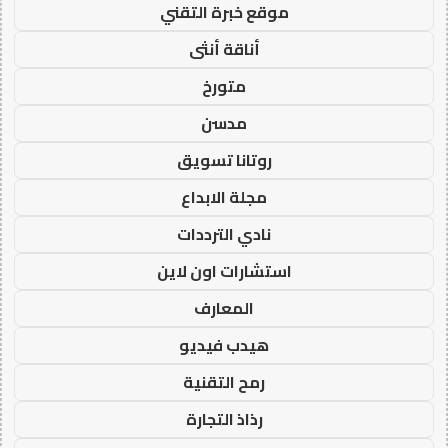
موقع خبرة التقني
أناقة أنثى
متورخ
مدسن
روتانا تسويق
مجلة الابداع
نادي الترددات
استشارات اون لاين
المعارف
هيدب فيديو
رمح التقنية
رذاذ التجارة