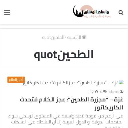
بحث
الق
عن
الرئيسية
/
الطحينquot
الطحينquot
أخبار العالم
112
0
islamic
غزة – "مجزرة الطحين": عجز الكلام فتحدث
الكاريكاتور
على الرغم من موجة تنديد واسعة على المستوى الرسمي سواء
المنظمات الدولية أو الدول الغربية، إلا أن النشطاء على الشبكات
الاجتماعية…