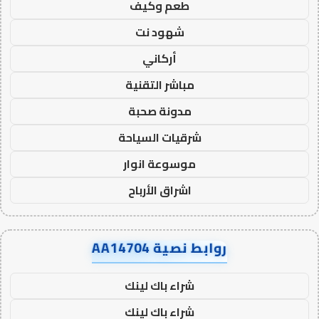
طعم وكيف
شهود نت
أركاني
مباشر التقنية
مدونة صحبة
شرقيات السياحة
موسوعة انوار
اشراق الأرباح
روابط نصية AA14704
شراء باك لينك
شراء باك لينك