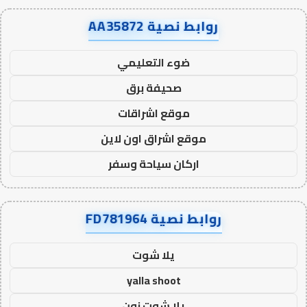
روابط نصية AA35872
ضوء التعليمي
صحيفة برق
موقع اشراقات
موقع اشراق اون لاين
اركان سياحة وسفر
روابط نصية FD781964
يلا شوت
yalla shoot
يلا شوت زون