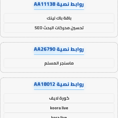
روابط نصية AA11138
باقة باك لينك
تحسين محركات البحث SEO
روابط نصية AA26790
ماسنجر المسلم
روابط نصية AA18012
كورة لايف
koora live
kora live