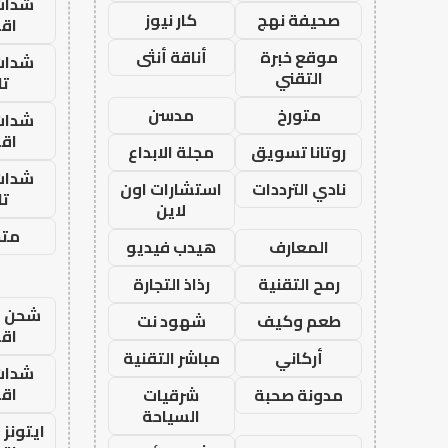
شدات
صحيفة نهج
كار نيوز
اق
موقع خبرة
أناقة أنثى
شدات
التقني
تا
متورخ
مدسن
شدات
اق
روتانا تسويق
مجلة الابداع
شدات
نادي الترددات
استشارات اون
تا
لاين
متجر
المعارف
هيدب فيديو
رمح التقنية
رذاذ التجارة
شحن يل
طعم وكيف
شهود نت
اق
أركاني
مباشر التقنية
شدات
اق
مدونة صحبة
شرقيات
السياحة
ايتونز