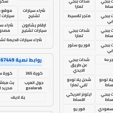
 ببجي
شدات ببجي
سكرا
ساط
تمارا
شراء سيارات
موقع ش
 ببجي
متجر تقسيط
تشليح
سيارات 
بي
ارقام يشترون
شراء سي
 ببجي
شدات ببجي
سيارات تشليح
مصدو
ساط
تمارا
شراء سيارات قديمة تشل
 ببجي
فور يو ستور
بي
روابط نصية AA67449
 4u
شدات ببجي
عن طريق
الايدي
كورة 365
كورة س
ا لودو
شحن يلا لودو
جول العرب
بث مباشر
ساط
تابي تمارا
goalarab
مدريد ا
 ببجي
ايتونز امريكي
يلا لايف
ساط
اقساط
 سعودي
فور يو