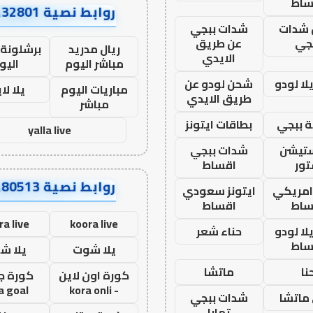
ساط
روابط نصية AA32801
شدات
شدات ببجي
جي
عن طريق
ريال مدريد
برشلونة 
الايدي
مباشر اليوم
اليو
ا لودو
شحن لودو عن
مباريات اليوم
يلا لا
طريق الايدي
مباشر
 ببجي
بطاقات ايتونز
yalla live
ستيشن
شدات ببجي
ور
اقساط
روابط نصية AA80513
 امريكي
ايتونز سعودي
ساط
اقساط
ra live
koora live
ا لودو
حناء شعر
ساط
يلا شوت
يلا ش
نا
ماتشا
كورة اون لاين
كورة ج
a goal
- kora onli
ماتشا
شدات ببجي
تمارا