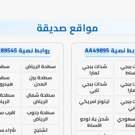
مواقع صديقة
ط نصية AA49895
روابط نصية AA89545
 ببجي
شدات ببجي
سطحة الرياض
سطح
ساط
تمارا
سطحة بين
سطح
 ببجي
شدات ببجي
المدن
هيدرو
ارا
تابي
سطحة شمال
سطحة 
 ببجي
ايتونز امريكي
الرياض
الري
بي
سطحة جنوب
اقرب س
 سعودي
شحن يلا لودو
الرياض
ساط
اقساط
تشليح
شراء سي