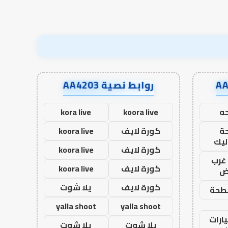
روابط نصية AA4203
ه
koora live
kora live
ة
كورة لايف
koora live
ليك
كورة لايف
koora live
غرب
كورة لايف
koora live
اض
كورة لايف
يلا شوت
طحة
yalla shoot
yalla shoot
ارات
يلا شوت
يلا شوت