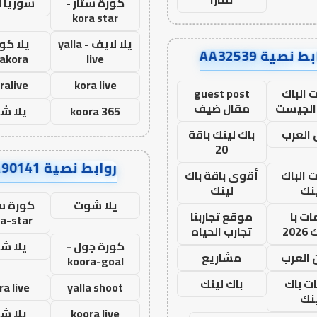
كورة ستار -
سوريا 
kora star
يلا لايف - yalla
يلا كور
ط نصية AA32539
lakora
live
ralive
kora live
 الباك
guest post
الجيست
مقال ضيف
koora 365
يلا ش
العرب
باك لينك باقة
20
روابط نصية AA90141
ت الباك
أقوى باقة باك
نك
لينك
يلا شوت
كورة ست
ت با
موقع تجاربنا
a-star
20
تجارب الحياه
كورة جول -
يلا ش
 العرب
مشاريع
koora-goal
ات باك
باك لينك
ra live
yalla shoot
نك
koora live
يلا ش