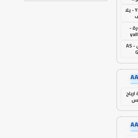
Yalla Live - يلا
ف
ة -
yal
اس جول - AS
G
ارباح
س