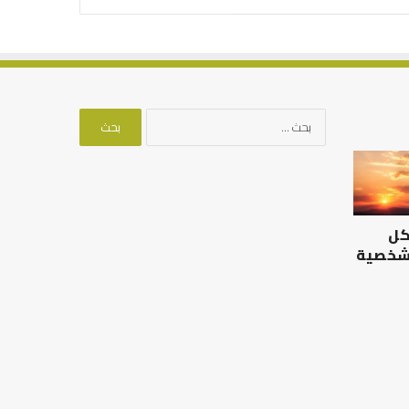
البحث
عن:
الرصيد
التوازن
التربوي
بين
والطفولة
عمل
المبكرة
الدنيا
كل
..
وطلب
كيف
الآخرة
 شخصية
نترجم
الرصيد التربوي والطفولة
خبرات
المبكرة .. كيف نترجم خبرات ما
التوازن بين عمل الدن
ما
قبل المدرسة إلى نجاح؟
الآخرة
قبل
المدرسة
إلى
نجاح؟