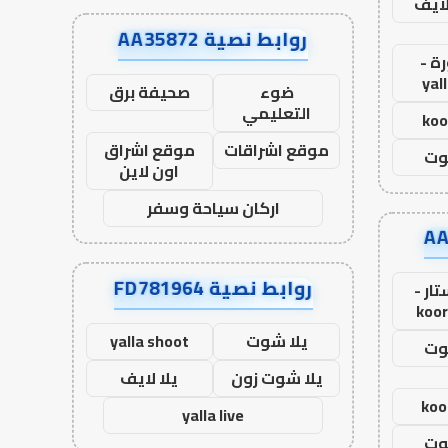
لايف
روابط نصية AA35872
ة -
yal
ضوء
صحيفة برق
التعليمي
koo
موقع اشراقات
موقع اشراق
وت
اون لاين
اركان سياحة وسفر
روابط نصية FD781964
ار -
koor
يلا شوت
yalla shoot
وت
يلا شوت زون
يلا لايف
koo
yalla live
وت