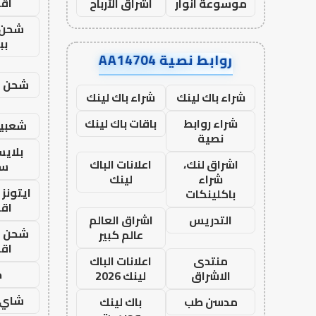
اق
موسوعة انوار
اشراق الأرباح
شحن 
بب
روابط نصية AA14704
شحن يل
شراء باك لينك
شراء باك لينك
شراء روابط
باقات باك لينك
شعبية
نصية
بلاي
اشراق لنك،
اعلانات الباك
ست
شراء
لينك
ايتونز
باكلينكات
اق
التدريس
اشراق العالم
شحن يل
عالم كبير
اق
منتدى
اعلانات الباك
ح
الاشراق
لينك 2026
شاي 
مدسن طب
باك لينك