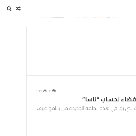
مقال
بحث
عن
عشوائي
100
0
فضاء لحساب “ناسا”
18 تستضيف عزيزة نايت سي بها في هذه الحلقة الجديدة من برنامج ضيف