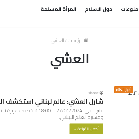
منوعات
حول الاسلام
المرأة المسلمة
الرئيسية
/
العشي
العشي
أخبار العالم
islamic
شارل العشي: عالم لبناني استكشف ال
نشرت في: 27/01/2024 – :00
ومسيرة العالم اللبناني…
أكمل القراءة »