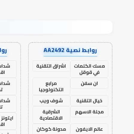
روابط نصية AA2492
رواب
مسك الكلمات
اشراق التقنية
شدات
في قوقل
اق
ان سفن
مرابع
شدات
التكنولوجيا
تم
خيال التقنية
شوف ويب
شدات
تا
مجلة الاسهم
الشرقية
الاقتصادية
ايتونز
اق
عالم الايفون
مدونة كوكان