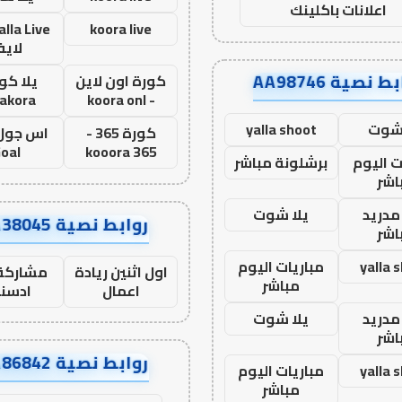
اعلانات باكلينك
koora live
لاي
ط نصية AA98746
كورة اون لاين
يلا كور
lakora
- koora onl
 شوت
yalla shoot
كورة 365 -
oal
kooora 365
ت اليوم
برشلونة مباشر
اشر
مدريد
يلا شوت
روابط نصية AA38045
اشر
yalla 
مباريات اليوم
اول اثنين ريادة
مشاركة 
مباشر
اعمال
ادسن
مدريد
يلا شوت
اشر
روابط نصية AA86842
yalla 
مباريات اليوم
مباشر