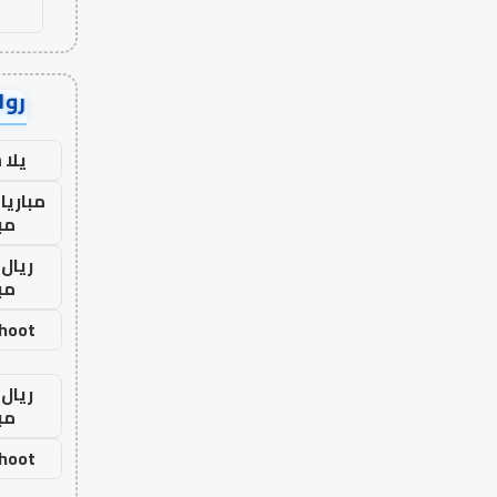
رواب
يلا
مباريا
مب
ريال 
مب
shoot
ريال 
مب
shoot