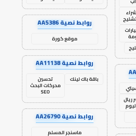
ب
راء
تشليح
روابط نصية AA5386
ارات
مة
موقع كورة
يح
روابط نصية AA11138
باقة باك لينك
تحسين
محركات البحث
يتي
SEO
 ريال
ليوم
روابط نصية AA26790
ماسنجر المسلم