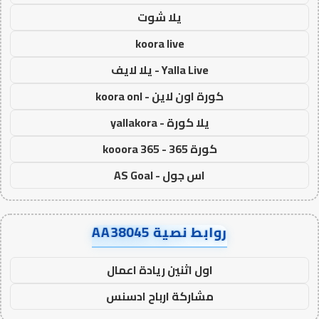
يلا شوت
koora live
Yalla Live - يلا لايف
كورة اون لاين - koora onl
يلا كورة - yallakora
كورة 365 - kooora 365
اس جول - AS Goal
روابط نصية AA38045
اول اثنين ريادة اعمال
مشاركة ارباح ادسنس