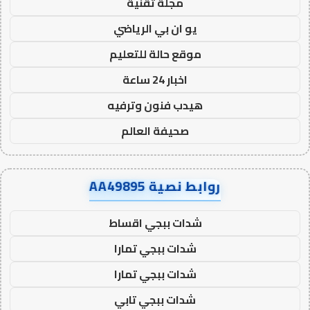
مجلة تقنية
يو ان بي الرياضي
موقع حالة للتعليم
اخبار 24 ساعة
هيدب فنون وترفيه
صحيفة العالم
روابط نصية AA49895
شدات ببجي اقساط
شدات ببجي تمارا
شدات ببجي تمارا
شدات ببجي تابي