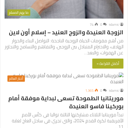
ما يهم المسلم
74
0
islamic
الزوجة العنيدة والزوج العنيد – إسلام أون لاين
من أهم مقومات الحياة الزوجية الناجحة: التواصل البناء والحوار
الهادف، والاحترام المتبادل بين الزوجين، والتفاهم والتسامح والتجاوز
عن الهفوات، والبعد…
أكمل القراءة »
أخبار العالم
1٬365
0
islamic
موريتانيا الطموحة تسعى لبداية موفقة أمام
بوركينا فاسو العنيدة
تبدأ موريتانيا الثلاثاء مشاركتها الثالثة تواليا في كأس الأمم
الأفريقية لكرة القدم 2024، والتي تجري في ساحل العاج لغاية
11…