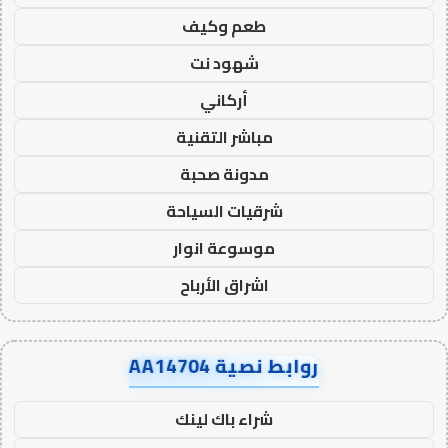
طعم وكيف
شهود نت
أركاني
مباشر التقنية
مدونة صحبة
شرقيات السياحة
موسوعة انوار
اشراق الأرباح
روابط نصية AA14704
شراء باك لينك