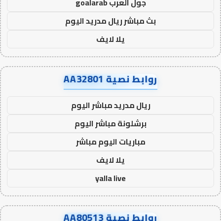
جول العرب goalarab
بث مباشر ريال مدريد اليوم
يلا لايف
روابط نصية AA32801
ريال مدريد مباشر اليوم
برشلونة مباشر اليوم
مباريات اليوم مباشر
يلا لايف
yalla live
روابط نصية AA80513