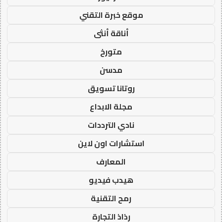
موقع خبرة التقني
أناقة أنثى
متورخ
مدسن
روتانا تسويق
مجلة الابداع
نادي الترددات
استشارات اون لاين
المعارف
هيدب فيديو
رمح التقنية
رذاذ التجارة