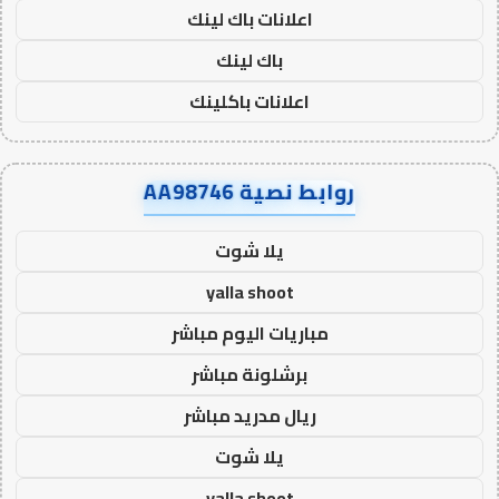
اعلانات باك لينك
باك لينك
اعلانات باكلينك
روابط نصية AA98746
يلا شوت
yalla shoot
مباريات اليوم مباشر
برشلونة مباشر
ريال مدريد مباشر
يلا شوت
yalla shoot