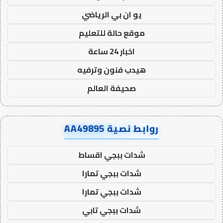
يو ان بي الرياضي
موقع حالة للتعليم
اخبار 24 ساعة
هيدب فنون وترفيه
صحيفة العالم
روابط نصية AA49895
شدات ببجي اقساط
شدات ببجي تمارا
شدات ببجي تمارا
شدات ببجي تابي