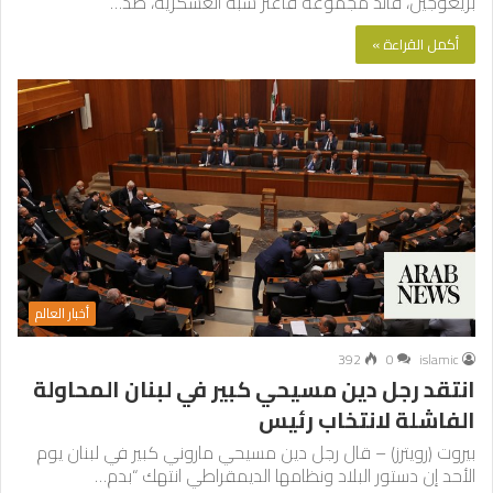
بريغوجين، قائد مجموعة فاغنر شبه العسكرية، ضد…
أكمل القراءة »
أخبار العالم
392
0
islamic
انتقد رجل دين مسيحي كبير في لبنان المحاولة
الفاشلة لانتخاب رئيس
بيروت (رويترز) – قال رجل دين مسيحي ماروني كبير في لبنان يوم
الأحد إن دستور البلاد ونظامها الديمقراطي انتهك “بدم…