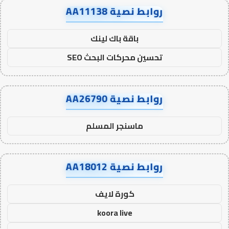
روابط نصية AA11138
باقة باك لينك
تحسين محركات البحث SEO
روابط نصية AA26790
ماسنجر المسلم
روابط نصية AA18012
كورة لايف
koora live