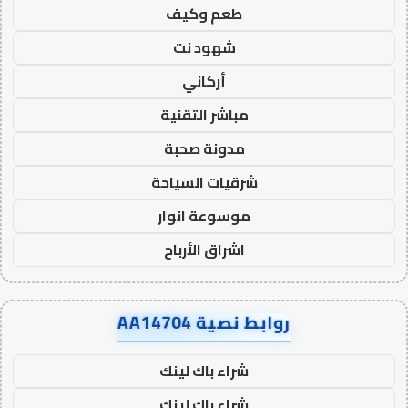
طعم وكيف
شهود نت
أركاني
مباشر التقنية
مدونة صحبة
شرقيات السياحة
موسوعة انوار
اشراق الأرباح
روابط نصية AA14704
شراء باك لينك
شراء باك لينك