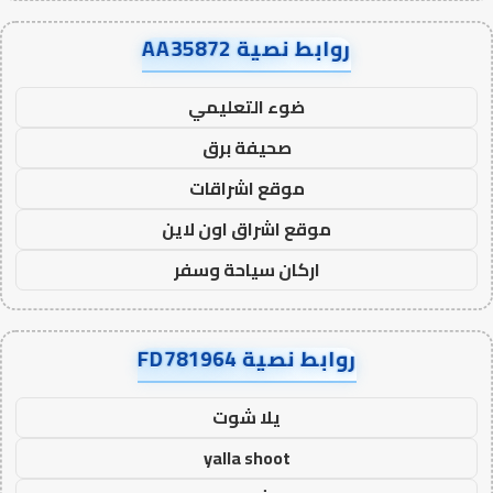
روابط نصية AA35872
ضوء التعليمي
صحيفة برق
موقع اشراقات
موقع اشراق اون لاين
اركان سياحة وسفر
روابط نصية FD781964
يلا شوت
yalla shoot