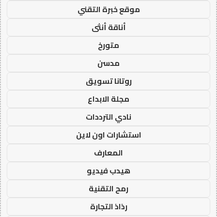
موقع خبرة التقني
أناقة أنثى
متورخ
مدسن
روتانا تسويق
مجلة الابداع
نادي الترددات
استشارات اون لاين
المعارف
هيدب فيديو
رمح التقنية
رذاذ التجارة