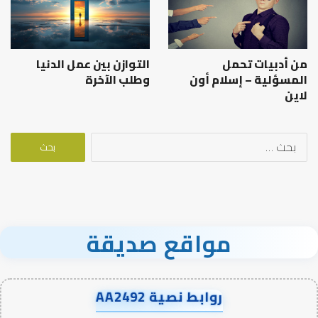
من أدبيات تحمل
التوازن بين عمل الدنيا
المسؤلية – إسلام أون
وطلب الآخرة
لاين
البحث
عن:
مواقع صديقة
روابط نصية AA2492