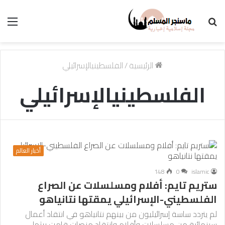
بحث
الق
عن
الرئيسية
/
الفلسطينيالإسرائيلي
الفلسطينيالإسرائيلي
أخبار العالم
148
0
islamic
ستريم تايم: أفلام ومسلسلات عن الصراع
الفلسطيني-الإسرائيلي يمقتها نتانياهو
لم يتردد ساسة إسرائيليون من بينهم نتانياهو في انتقاد أعمال
سينمائية من مسلسلات وأفلام وانتقاد منصات قامت ببثها،