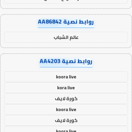
روابط نصية AA86842
عالم الشباب
روابط نصية AA4203
koora live
kora live
كورة لايف
koora live
كورة لايف
koora live