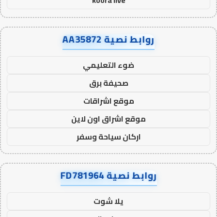
koora live
روابط نصية AA35872
ضوء التعليمي
صحيفة برق
موقع اشراقات
موقع اشراق اون لاين
اركان سياحة وسفر
روابط نصية FD781964
يلا شوت