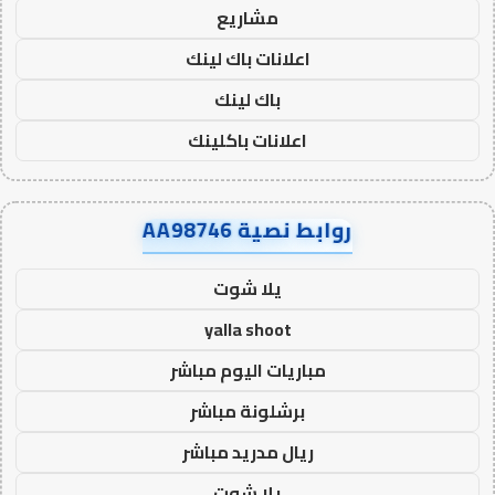
مشاريع
اعلانات باك لينك
باك لينك
اعلانات باكلينك
روابط نصية AA98746
يلا شوت
yalla shoot
مباريات اليوم مباشر
برشلونة مباشر
ريال مدريد مباشر
يلا شوت