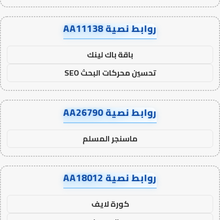
روابط نصية AA11138
باقة باك لينك
تحسين محركات البحث SEO
روابط نصية AA26790
ماسنجر المسلم
روابط نصية AA18012
كورة لايف