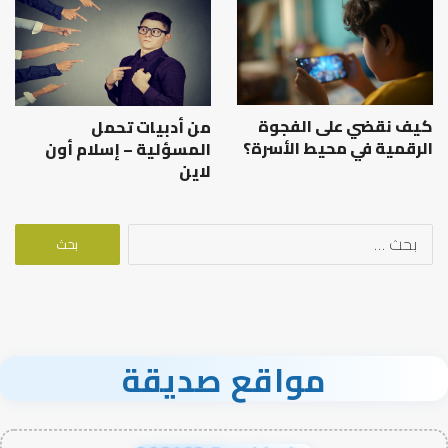
كيف نقضي على الفجوة
من أدبيات تحمل
الرقمية في محيط الأسرة؟
المسؤلية – إسلام أون
لاين
البحث
عن:
مواقع صديقة