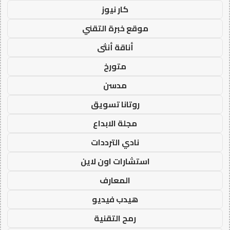
كار نيوز
موقع خبرة التقني
أناقة أنثى
متورخ
مدسن
روتانا تسويق
مجلة الابداع
نادي الترددات
استشارات اون لاين
المعارف
هيدب فيديو
رمح التقنية