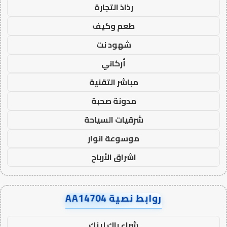
رذاذ التجارة
طعم وكيف
شهود نت
أركاني
مباشر التقنية
مدونة صحبة
شرقيات السياحة
موسوعة انوار
اشراق الأرباح
روابط نصية AA14704
شراء باك لينك