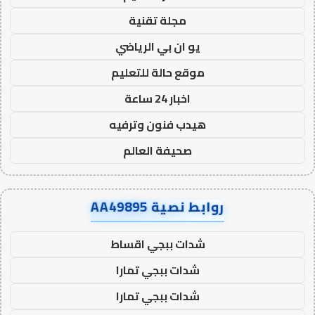
مجلة تقنية
يو ان بي الرياضي
موقع حالة للتعليم
اخبار 24 ساعة
هيدب فنون وترفيه
صحيفة العالم
روابط نصية AA49895
شدات ببجي اقساط
شدات ببجي تمارا
شدات ببجي تمارا