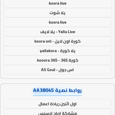
koora live
يلا شوت
koora live
Yalla Live - يلا لايف
كورة اون لاين - koora onl
يلا كورة - yallakora
كورة 365 - kooora 365
اس جول - AS Goal
روابط نصية AA38045
اول اثنين ريادة اعمال
مشاركة ارباح ادسنس