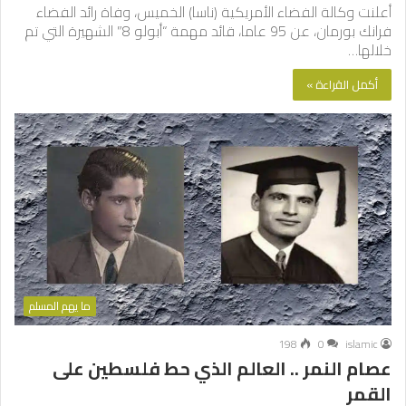
أعلنت وكالة الفضاء الأمريكية (ناسا) الخميس، وفاة رائد الفضاء
فرانك بورمان، عن 95 عاما، قائد مهمة “أبولو 8” الشهيرة التي تم
خلالها…
أكمل القراءة »
ما يهم المسلم
198
0
islamic
عصام النمر .. العالم الذي حط فلسطين على
القمر