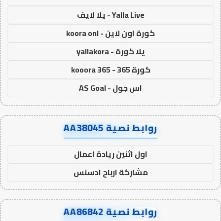
Yalla Live - يلا لايف
كورة اون لاين - koora onl
يلا كورة - yallakora
كورة 365 - kooora 365
اس جول - AS Goal
روابط نصية AA38045
اول اثنين ريادة اعمال
مشاركة ارباح ادسنس
روابط نصية AA86842