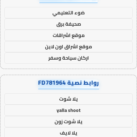
ضوء التعليمي
صحيفة برق
موقع اشراقات
موقع اشراق اون لاين
اركان سياحة وسفر
روابط نصية FD781964
يلا شوت
yalla shoot
يلا شوت زون
يلا لايف