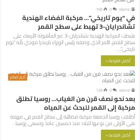
198
0
islamic
في “يوم تاريخي”… مركبة الفضاء الهندية
تشاندرايان-3 تهبط على سطح القمر
هبطت المركبة الهندية تشاندرايان-3 غير المأهولة الأربعاء على
سطح القمر، الأمر الذي وصفه رئيس الوزراء ناريندرا مودي بأنه “يوم
تاريخي”.…
أكمل القراءة »
أخبار العالم
128
0
islamic
بعد نحو نصف قرن من الغياب… روسيا تطلق
مركبة إلى القمر للبحث عن المياه
أطلقت روسيا الجمعة مركبة فضائية إلى سطح القمر في مهمة
هي الأولى من نوعها للبلاد منذ خمسين عاما. وتسعى روسيا…
أكمل القراءة »