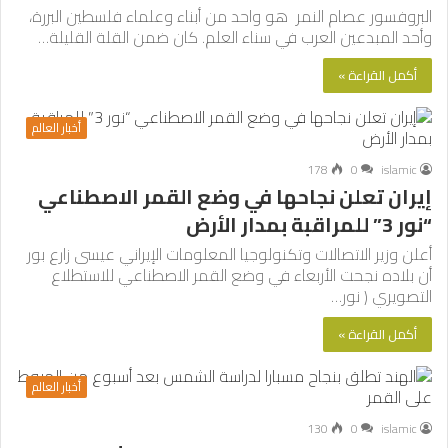
البروفسور عصام النمر هو واحد من أبناء وعلماء فلسطين البررة،
وأحد المبدعين العرب في سناء العلم. كان ضمن القلة القليلة…
أكمل القراءة »
أخبار العالم
178
0
islamic
إيران تعلن نجاحها في وضع القمر الاصطناعي
“نور 3” للمراقبة بمدار الأرض
أعلن وزير الاتصالات وتكنولوجيا المعلومات الإيراني عيسى زارع بور
أن بلاده نجحت الأربعاء في وضع القمر الاصطناعي للاستطلاع
التصويري ( نور…
أكمل القراءة »
أخبار العالم
130
0
islamic