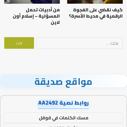
كيف نقضي على الفجوة
من أدبيات تحمل
الرقمية في محيط الأسرة؟
المسؤلية – إسلام أون
لاين
البحث
عن:
مواقع صديقة
روابط نصية AA2492
مسك الكلمات في قوقل