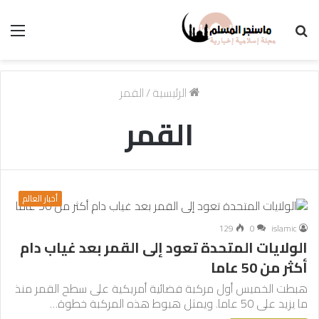
بحث
الق
عن
الرئيسية
/
القمر
القمر
أخبار العالم
129
0
islamic
الولايات المتحدة تعود إلى القمر بعد غياب دام
أكثر من 50 عاما
هبطت الخميس أول مركبة فضائية أمريكية على سطح القمر منذ
ما يزيد على 50 عاما. ويمثل هبوط هذه المركبة خطوة…