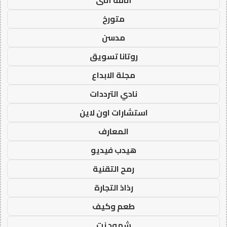
أناقة أنثى
متورخ
مدسن
روتانا تسويق
مجلة الابداع
نادي الترددات
استشارات اون لاين
المعارف
هيدب فيديو
رمح التقنية
رذاذ التجارة
طعم وكيف
شهود نت