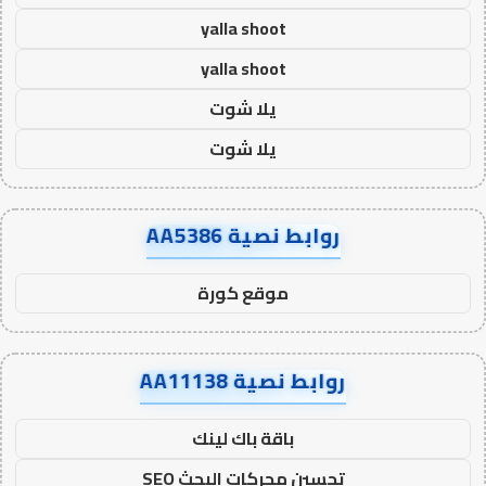
yalla shoot
yalla shoot
يلا شوت
يلا شوت
روابط نصية AA5386
موقع كورة
روابط نصية AA11138
باقة باك لينك
تحسين محركات البحث SEO