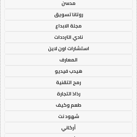
مدسن
روتانا تسويق
مجلة الابداع
نادي الترددات
استشارات اون لاين
المعارف
هيدب فيديو
رمح التقنية
رذاذ التجارة
طعم وكيف
شهود نت
أركاني