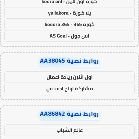
كورة اون لاين - koora onl
يلا كورة - yallakora
كورة 365 - kooora 365
اس جول - AS Goal
روابط نصية AA38045
اول اثنين ريادة اعمال
مشاركة ارباح ادسنس
روابط نصية AA86842
عالم الشباب